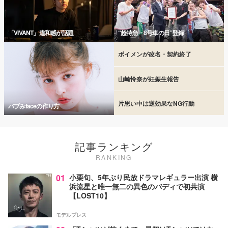
「VIVANT」違和感が話題
“超特急・8号車の日”登録
ボイメンが改名・契約終了
山崎怜奈が妊娠生報告
片思い中は逆効果なNG行動
バブみfaceの作り方
記事ランキング
RANKING
01
小栗旬、5年ぶり民放ドラマレギュラー出演 横
浜流星と唯一無二の異色のバディで初共演
【LOST10】
モデルプレス