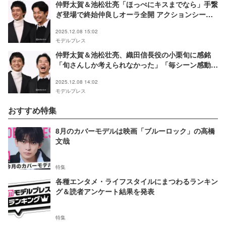
仲野太賀＆池松壮亮「ほっぺにキスまでなら」手繋
ぎ登場で終始仲良しオーラ全開 アクションシーン
では“泥臭さ”意識【豊臣兄弟！】
2025.12.08 15:02
モデルプレス
仲野太賀＆池松壮亮、織田信長役の小栗旬に感銘
「旬さんしか考えられなかった」「毎シーン感動」
【豊臣兄弟！】
2025.12.08 14:02
モデルプレス
おすすめ特集
8月のカバーモデルは映画「ブルーロック」の高橋
文哉
特集
各種エンタメ・ライフスタイルにまつわるランキン
グ＆読者アンケート結果を発表
特集