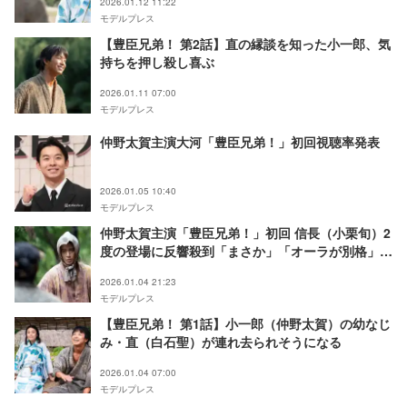
2026.01.12 11:22
モデルプレス
【豊臣兄弟！ 第2話】直の縁談を知った小一郎、気
持ちを押し殺し喜ぶ
2026.01.11 07:00
モデルプレス
仲野太賀主演大河「豊臣兄弟！」初回視聴率発表
2026.01.05 10:40
モデルプレス
仲野太賀主演「豊臣兄弟！」初回 信長（小栗旬）2
度の登場に反響殺到「まさか」「オーラが別格」
【ネタバレあり】
2026.01.04 21:23
モデルプレス
【豊臣兄弟！ 第1話】小一郎（仲野太賀）の幼なじ
み・直（白石聖）が連れ去られそうになる
2026.01.04 07:00
モデルプレス