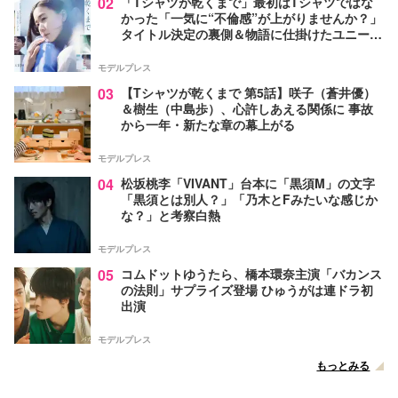
02
「Tシャツが乾くまで」最初はTシャツではな
かった「一気に“不倫感”が上がりませんか？」
タイトル決定の裏側＆物語に仕掛けたユニーク
な視点【脚本家・生方美久氏インタビュー】
モデルプレス
03
【Tシャツが乾くまで 第5話】咲子（蒼井優）
＆樹生（中島歩）、心許しあえる関係に 事故
から一年・新たな章の幕上がる
モデルプレス
04
松坂桃李「VIVANT」台本に「黒須M」の文字
「黒須とは別人？」「乃木とFみたいな感じか
な？」と考察白熱
モデルプレス
05
コムドットゆうたら、橋本環奈主演「バカンス
の法則」サプライズ登場 ひゅうがは連ドラ初
出演
モデルプレス
もっとみる