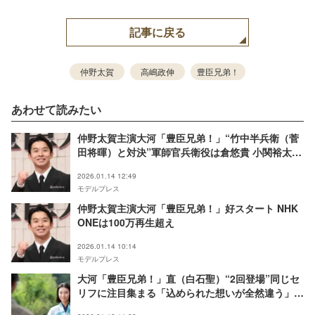
記事に戻る
仲野太賀
高嶋政伸
豊臣兄弟！
あわせて読みたい
仲野太賀主演大河「豊臣兄弟！」“竹中半兵衛（菅
田将暉）と対決”軍師官兵衛役は倉悠貴 小関裕太・
結木滉星らも大河初出演
2026.01.14 12:49
モデルプレス
仲野太賀主演大河「豊臣兄弟！」好スタート NHK
ONEは100万再生超え
2026.01.14 10:14
モデルプレス
大河「豊臣兄弟！」直（白石聖）“2回登場”同じセ
リフに注目集まる「込められた想いが全然違う」
「今後に効いてきそう」の声