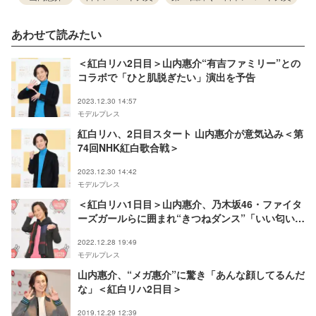
あわせて読みたい
＜紅白リハ2日目＞山内惠介“有吉ファミリー”との
コラボで「ひと肌脱ぎたい」演出を予告
2023.12.30 14:57
モデルプレス
紅白リハ、2日目スタート 山内惠介が意気込み＜第
74回NHK紅白歌合戦＞
2023.12.30 14:42
モデルプレス
＜紅白リハ1日目＞山内惠介、乃木坂46・ファイタ
ーズガールらに囲まれ“きつねダンス”「いい匂いが
した」
2022.12.28 19:49
モデルプレス
山内惠介、“メガ惠介”に驚き「あんな顔してるんだ
な」＜紅白リハ2日目＞
2019.12.29 12:39