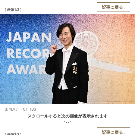
記事に戻る
( 画像1/2 )
山内惠介（C）TBS
スクロールすると次の画像が表示されます
記事に戻る
( 画像2/2 )