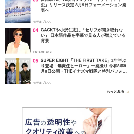
虫」リリース決定 8月9日フォーメーション発
表へ
モデルプレス
04
GACKTや小沢仁志に「セリフが聞き取れな
い」 日本語作品を字幕で見る人が増えている
背景
ENTAME next
05
SUPER EIGHT「THE FIRST TAKE」2年半ぶ
り登場「無責任ヒーロー」一発撮り 令和8年8
月8日公開・THEイナズマ戦隊と特別パフォー
マンス
モデルプレス
もっとみる