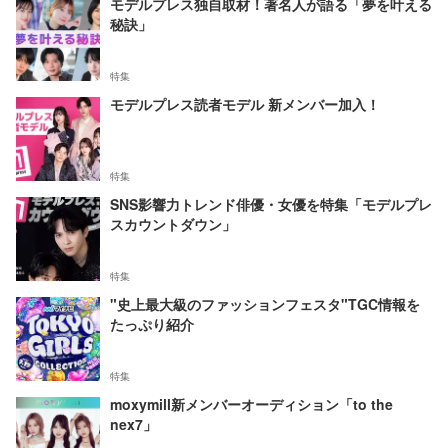
モデルプレス独自取材！著名人が語る「夢を叶える
秘訣」
特集
モデルプレス読者モデル 新メンバー加入！
特集
SNS影響力トレンド俳優・女優を特集「モデルプレ
スカウントダウン」
特集
"史上最大級のファッションフェスタ"TGC情報を
たっぷり紹介
特集
moxymill新メンバーオーディション「to the
nex7」