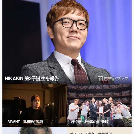
HIKAKIN 第2子誕生を報告
「VIVANT」違和感が話題
“超特急・8号車の日”登録
ボイメンが改名・契約終了