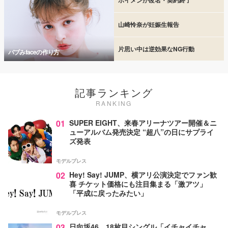
山崎怜奈が妊娠生報告
片思い中は逆効果なNG行動
バブみfaceの作り方
記事ランキング
RANKING
01
SUPER EIGHT、来春アリーナツアー開催＆ニ
ューアルバム発売決定 “超八”の日にサプライ
ズ発表
モデルプレス
02
Hey! Say! JUMP、横アリ公演決定でファン歓
喜 チケット価格にも注目集まる「激アツ」
「平成に戻ったみたい」
モデルプレス
03
日向坂46、18枚目シングル「イチャイチャ