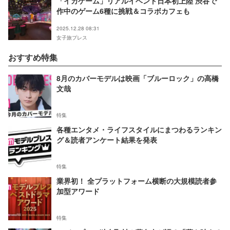
「イカゲーム」リアルイベント日本初上陸 渋谷で
作中のゲーム6種に挑戦＆コラボカフェも
2025.12.28 08:31
女子旅プレス
おすすめ特集
8月のカバーモデルは映画「ブルーロック」の高橋
文哉
特集
各種エンタメ・ライフスタイルにまつわるランキン
グ＆読者アンケート結果を発表
特集
業界初！ 全プラットフォーム横断の大規模読者参
加型アワード
特集