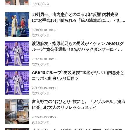
モデルプレス
刀剣男士、山内惠介とのコラボに反響 内村光良
に“お手合わせ”断られる「銃刀法違反に…」＜紅白
本番＞
2018.12.31 19:50
モデルプレス
渡辺麻友・指原莉乃らの男装がイケメン AKB48グ
ループ“貴公子選抜”10名がバックダンサーに＜紅
白本番＞
2017.12.31 19:47
モデルプレス
AKB48グループ“男装選抜”10名がリハ 山内惠介と
コラボ＜紅白リハ1日目＞
2017.12.29 13:12
モデルプレス
富良野での“おひとり”旅にも。「ノゾホテル」拠点
に楽しむ大人のリフレッシュステイ
2025.12.29 08:29
女子旅プレス