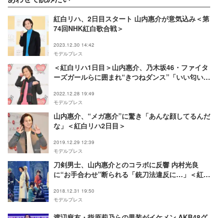
紅白リハ、2日目スタート 山内惠介が意気込み＜第
74回NHK紅白歌合戦＞
2023.12.30 14:42
モデルプレス
＜紅白リハ1日目＞山内惠介、乃木坂46・ファイタ
ーズガールらに囲まれ“きつねダンス”「いい匂いが
した」
2022.12.28 19:49
モデルプレス
山内惠介、“メガ惠介”に驚き「あんな顔してるんだ
な」＜紅白リハ2日目＞
2019.12.29 12:39
モデルプレス
刀剣男士、山内惠介とのコラボに反響 内村光良
に“お手合わせ”断られる「銃刀法違反に…」＜紅白
本番＞
2018.12.31 19:50
モデルプレス
渡辺麻友・指原莉乃らの男装がイケメン AKB48グ