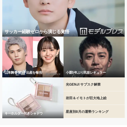
サッカー経験ゼロから演じる覚悟
山本舞香 第1子出産を報告
小栗5年ぶり民放レギュラー
光GENJI サブスク解禁
岩田＆イモトが巨大地上絵
星座別8月の運勢ランキング
キーホルダー付きシャドウ