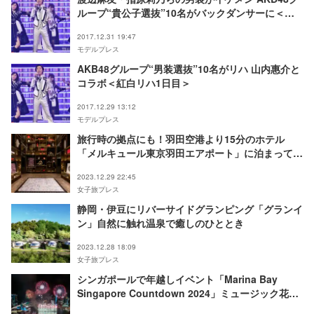
ループ“貴公子選抜”10名がバックダンサーに＜紅
白本番＞
2017.12.31 19:47
モデルプレス
AKB48グループ“男装選抜”10名がリハ 山内惠介と
コラボ＜紅白リハ1日目＞
2017.12.29 13:12
モデルプレス
旅行時の拠点にも！羽田空港より15分のホテル
「メルキュール東京羽田エアポート」に泊まってみ
た
2023.12.29 22:45
女子旅プレス
静岡・伊豆にリバーサイドグランピング「グランイ
ン」自然に触れ温泉で癒しのひととき
2023.12.28 18:09
女子旅プレス
シンガポールで年越しイベント「Marina Bay
Singapore Countdown 2024」ミュージック花火
がマリーナ・ベイ彩る