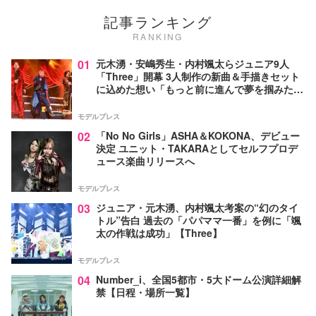
記事ランキング
RANKING
01
元木湧・安嶋秀生・内村颯太らジュニア9人
「Three」開幕 3人制作の新曲＆手描きセット
に込めた想い「もっと前に進んで夢を掴みた
い」【ゲネプロレポ】
モデルプレス
02
「No No Girls」ASHA＆KOKONA、デビュー
決定 ユニット・TAKARAとしてセルフプロデ
ュース楽曲リリースへ
モデルプレス
03
ジュニア・元木湧、内村颯太考案の“幻のタイ
トル”告白 過去の「パパママ一番」を例に「颯
太の作戦は成功」【Three】
モデルプレス
04
Number_i、全国5都市・5大ドーム公演詳細解
禁【日程・場所一覧】