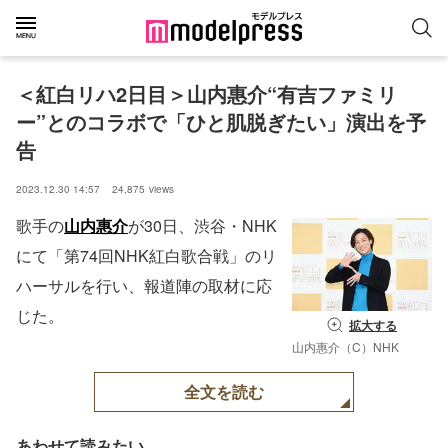
＜紅白リハ2日目＞山内惠介“有吉ファミリ
ー”とのコラボで「ひと肌脱ぎたい」演出を予
告
2023.12.30 14:57
24,875
views
歌手の
山内惠介
が30日、渋谷・NHK
にて「第74回NHK紅白歌合戦」のリ
ハーサルを行い、報道陣の取材に応
じた。
拡大する
山内惠介（C）NHK
全文を読む
あわせて読みたい