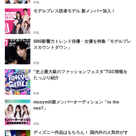
特集
モデルプレス読者モデル 新メンバー加入！
特集
SNS影響力トレンド俳優・女優を特集「モデルプレ
スカウントダウン」
特集
"史上最大級のファッションフェスタ"TGC情報を
たっぷり紹介
特集
moxymill新メンバーオーディション「to the
nex7」
特集
ディズニー作品はもちろん！ 国内外の人気作がす