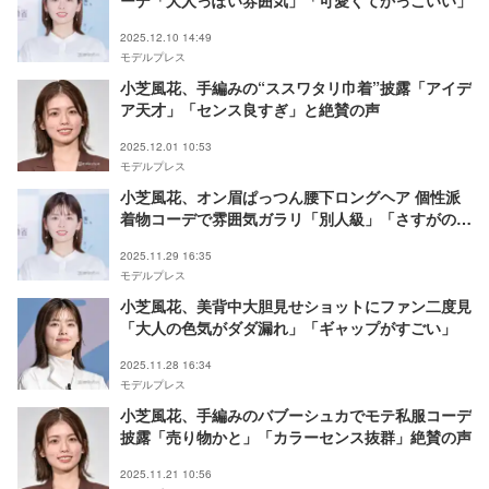
ーデ「大人っぽい雰囲気」「可愛くてかっこいい」
2025.12.10 14:49
モデルプレス
小芝風花、手編みの“ススワタリ巾着”披露「アイデ
ア天才」「センス良すぎ」と絶賛の声
2025.12.01 10:53
モデルプレス
小芝風花、オン眉ぱっつん腰下ロングヘア 個性派
着物コーデで雰囲気ガラリ「別人級」「さすがの着
こなし」と話題
2025.11.29 16:35
モデルプレス
小芝風花、美背中大胆見せショットにファン二度見
「大人の色気がダダ漏れ」「ギャップがすごい」
2025.11.28 16:34
モデルプレス
小芝風花、手編みのバブーシュカでモテ私服コーデ
披露「売り物かと」「カラーセンス抜群」絶賛の声
2025.11.21 10:56