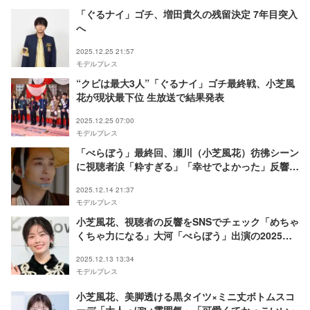
「ぐるナイ」ゴチ、増田貴久の残留決定 7年目突入
へ
2025.12.25 21:57
モデルプレス
“クビは最大3人”「ぐるナイ」ゴチ最終戦、小芝風
花が現状最下位 生放送で結果発表
2025.12.25 07:00
モデルプレス
「べらぼう」最終回、瀬川（小芝風花）彷彿シーン
に視聴者涙「粋すぎる」「幸せでよかった」反響相
次ぐ
2025.12.14 21:37
モデルプレス
小芝風花、視聴者の反響をSNSでチェック「めちゃ
くちゃ力になる」大河「べらぼう」出演の2025年
振り返る
2025.12.13 13:34
モデルプレス
小芝風花、美脚透ける黒タイツ×ミニ丈ボトムスコ