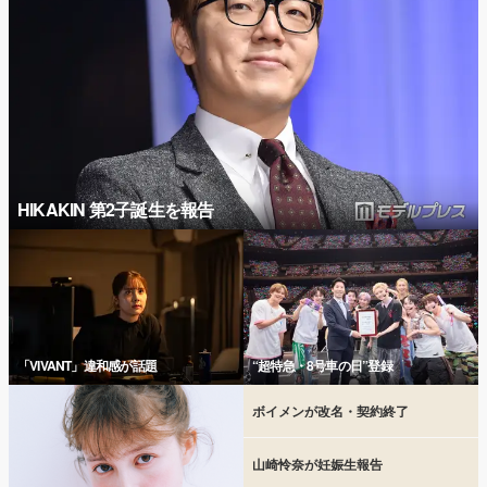
HIKAKIN 第2子誕生を報告
「VIVANT」違和感が話題
“超特急・8号車の日”登録
ボイメンが改名・契約終了
山崎怜奈が妊娠生報告