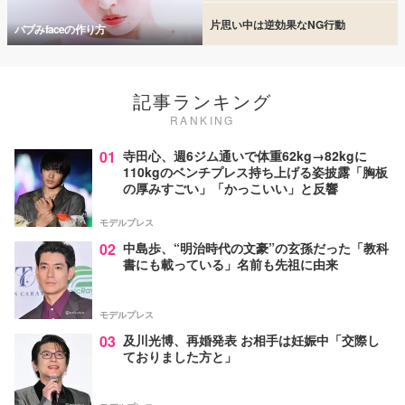
片思い中は逆効果なNG行動
バブみfaceの作り方
記事ランキング
RANKING
01
寺田心、週6ジム通いで体重62kg→82kgに
110kgのベンチプレス持ち上げる姿披露「胸板
の厚みすごい」「かっこいい」と反響
モデルプレス
02
中島歩、“明治時代の文豪”の玄孫だった「教科
書にも載っている」名前も先祖に由来
モデルプレス
03
及川光博、再婚発表 お相手は妊娠中「交際し
ておりました方と」