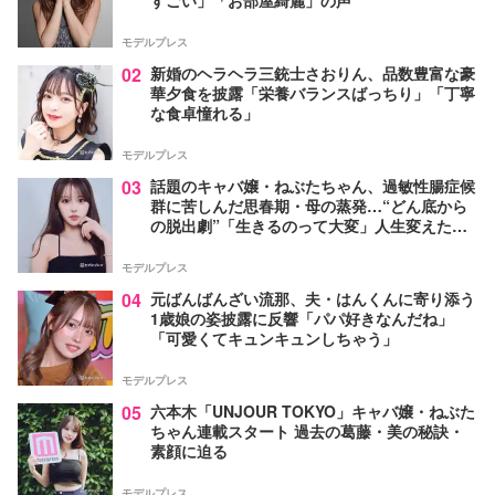
モデルプレス
02
新婚のヘラヘラ三銃士さおりん、品数豊富な豪
華夕食を披露「栄養バランスばっちり」「丁寧
な食卓憧れる」
モデルプレス
03
話題のキャバ嬢・ねぶたちゃん、過敏性腸症候
群に苦しんだ思春期・母の蒸発…“どん底から
の脱出劇”「生きるのって大変」人生変えた言
葉とは【インタビュー連載Vol.1】
モデルプレス
04
元ばんばんざい流那、夫・はんくんに寄り添う
1歳娘の姿披露に反響「パパ好きなんだね」
「可愛くてキュンキュンしちゃう」
モデルプレス
05
六本木「UNJOUR TOKYO」キャバ嬢・ねぶた
ちゃん連載スタート 過去の葛藤・美の秘訣・
素顔に迫る
モデルプレス