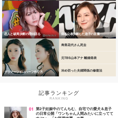
恋人と破局 決断の理由語る
病名公表決断した息子の言葉
寿美花代さん死去
元TBS山本アナ 離婚発表
冷め切った夫婦関係の修復法
グラマーツインハーフ作り方
記事ランキング
RANKING
01
第2子妊娠中のてんちむ、自宅での愛犬＆息子
の日常公開「ワンちゃん人間みたいに立ってて
すごい」「お部屋綺麗」の声