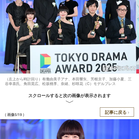
（左上から時計回り）有働由美子アナ、本田響矢、芳根京子、加藤小夏、三
谷幸喜氏、角田晃広、松坂桃李、奈緒、杉咲花（C）モデルプレス
スクロールすると次の画像が表示されます
記事に戻る
( 画像5/19 )