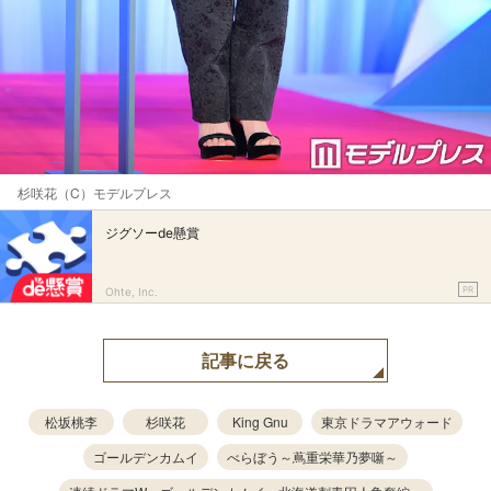
杉咲花（C）モデルプレス
ジグソーde懸賞
PR
Ohte, Inc.
記事に戻る
松坂桃李
杉咲花
King Gnu
東京ドラマアウォード
ゴールデンカムイ
べらぼう～蔦重栄華乃夢噺～