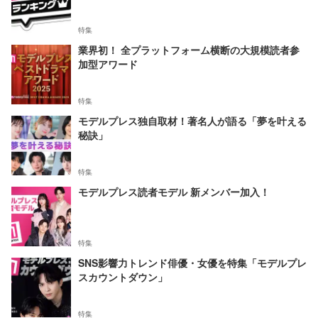
特集
業界初！ 全プラットフォーム横断の大規模読者参
加型アワード
特集
モデルプレス独自取材！著名人が語る「夢を叶える
秘訣」
特集
モデルプレス読者モデル 新メンバー加入！
特集
SNS影響力トレンド俳優・女優を特集「モデルプレ
スカウントダウン」
特集