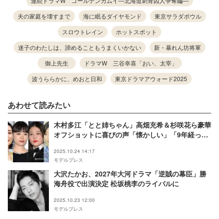
連続ドラマW ゴールデンカムイ―北海道刺青囚人争奪編―
夫の家庭を壊すまで
海に眠るダイヤモンド
東京サラダボウル
スロウトレイン
ホットスポット
迷子のわたしは、諦めることもうまくいかない
新・暴れん坊将軍
御上先生
ドラマW 三谷幸喜「おい、太宰」
波うららかに、めおと日和
東京ドラマアウォード2025
あわせて読みたい
木村多江「とと姉ちゃん」高畑充希＆杉咲花ら豪華
オフショットに喜びの声「懐かしい」「9年経って
も変わらない」
2025.10.24 14:17
モデルプレス
大沢たかお、2027年大河ドラマ「逆賊の幕臣」勝
海舟役で出演決定 松坂桃李のライバルに
2025.10.23 12:00
モデルプレス