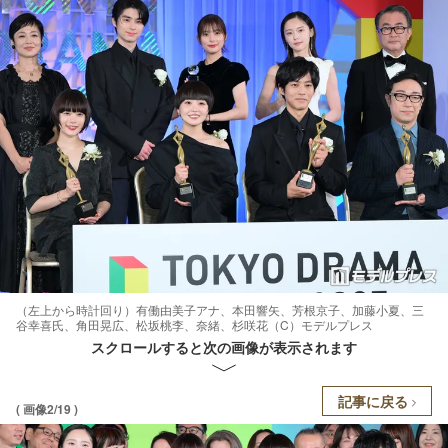
（左上から時計回り）有働由美子アナ、本田響矢、芳根京子、加藤小夏、三
谷幸喜氏、角田晃広、松坂桃李、奈緒、杉咲花（C）モデルプレス
スクロールすると次の画像が表示されます
記事に戻る
( 画像2/19 )