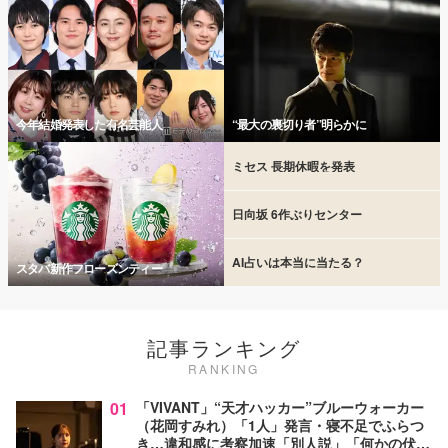
今年結婚発表した有名芸能人
“最大の裏切り者”明らかに
ミセス 長期休暇を発表
日向坂 6作ぶりセンター
AI占いは本当に当たる？
スタバ新作フローズンティー
記事ランキング
RANKING
01
「VIVANT」“天才ハッカー”ブルーウォーカー
（花岡すみれ）「1人」発言・寝不足でふらつ
き…違和感に考察加速「別人説」「何かの伏線