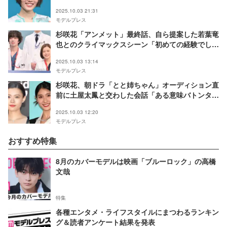
2025.10.03 21:31
モデルプレス
杉咲花「アンメット」最終話、自ら提案した若葉竜
也とのクライマックスシーン「初めての経験でし
た」
2025.10.03 13:14
モデルプレス
杉咲花、朝ドラ「とと姉ちゃん」オーディション直
前に土屋太鳳と交わした会話「ある意味バトンタッ
チしたんだ」と共演者驚き
2025.10.03 12:20
モデルプレス
おすすめ特集
8月のカバーモデルは映画「ブルーロック」の高橋
文哉
特集
各種エンタメ・ライフスタイルにまつわるランキン
グ＆読者アンケート結果を発表