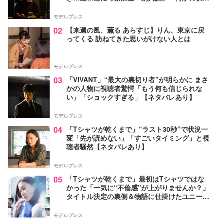
か」【ネタバレあり】
モデルプレス
02
【来週の風、薫る あらすじ】りん、東京に戻
ってくる 訪ねてきた思いがけない人とは
モデルプレス
03
「VIVANT」“最大の裏切り者”が明らかに まさ
かの人物に視聴者驚愕「もう何も信じられな
い」「ショックすぎる」【ネタバレあり】
モデルプレス
04
「Tシャツが乾くまで」“ラスト30秒”で状況一
変「先が読めない」「すごいタイミング」と視
聴者騒然【ネタバレあり】
モデルプレス
05
「Tシャツが乾くまで」最初はTシャツではな
かった「一気に“不倫感”が上がりませんか？」
タイトル決定の裏側＆物語に仕掛けたユニーク
な視点【脚本家・生方美久氏インタビュー】
モデルプレス