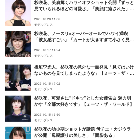
杉咲花、美肩輝くハワイオフショット公開「ずっと
見ていられるほどの可愛さ」「笑顔に癒された」の
声
2025.10.20 11:06
モデルプレス
杉咲花、ノースリ×オーバーオールでハワイ満喫
「彼女感すごい」「カートが大きすぎて小さく見え
る」と話題
2025.10.17 14:24
モデルプレス
板垣李光人、杉咲花の意外な一面発見「見てはいけ
ないものを見てしまったような」【ミーツ・ザ・ワ
ールド】
2025.10.15 17:02
モデルプレス
杉咲花、可愛さに“ドキッ”とした女優告白 魅力明
かす「全部大好きです」【ミーツ・ザ・ワールド】
2025.10.15 16:50
モデルプレス
杉咲花の幼少期ショットが話題 母チエ・カジウラ
が公開「母親譲りの美しさ」「面影ある」