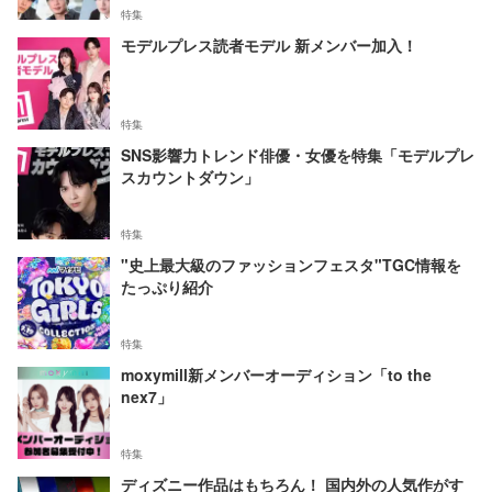
特集
モデルプレス読者モデル 新メンバー加入！
特集
SNS影響力トレンド俳優・女優を特集「モデルプレ
スカウントダウン」
特集
"史上最大級のファッションフェスタ"TGC情報を
たっぷり紹介
特集
moxymill新メンバーオーディション「to the
nex7」
特集
ディズニー作品はもちろん！ 国内外の人気作がす