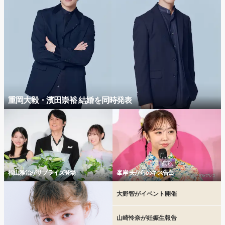
重岡大毅・濱田崇裕 結婚を同時発表
福山雅治がサプライズ登場
峯岸 夫からのキス告白
大野智がイベント開催
山崎怜奈が妊娠生報告