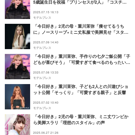
5歳誕生日を祝福「プリンセスが2人」「コスチュ
ーム似合ってる」の声
2025.07.15 16:13
モデルプレス
「今日好き」2児の母・重川茉弥「痩せてるうち
に」ノースリーブ×ミニ丈私服で美脚見せ「スタイ
ル良すぎ」「ビジュ最強」の声
2025.07.09 14:40
モデルプレス
「今日好き」重川茉弥、手作りの七夕ご飯公開「子
どもが喜びそう」「可愛すぎて食べるのもったいな
い」の声
2025.07.08 13:33
モデルプレス
「今日好き」重川茉弥、子ども2人との川遊びショ
ット公開「そっくり」「可愛すぎる親子」と反響
2025.07.02 10:40
モデルプレス
「今日好き」2児の母・重川茉弥、ミニ丈ワンピか
ら美脚スラリ「理想のスタイル」の声
2025.06.27 21:26