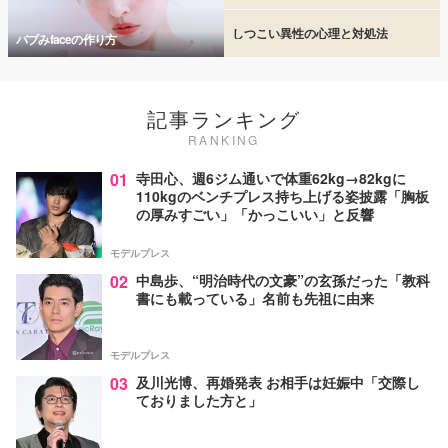
しつこい異性の心理と対処法
バブみfaceの作り方
記事ランキング
RANKING
01
寺田心、週6ジム通いで体重62kg→82kgに
110kgのベンチプレス持ち上げる姿披露「胸板
の厚みすごい」「かっこいい」と反響
モデルプレス
02
中島歩、“明治時代の文豪”の玄孫だった「教科
書にも載っている」名前も先祖に由来
モデルプレス
03
及川光博、再婚発表 お相手は妊娠中「交際し
ておりました方と」