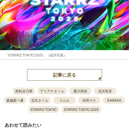
「STARRZ TOKYO 2025」（提供写真）
記事に戻る
西村歩乃果
アリアナさくら
重川茉弥
吉沢朱音
森脇梨々夏
北爪さくら
りんか
谷田ラナ
KANAKA
STARRZ TOKYO
STARRZ TOKYO 2025
あわせて読みたい