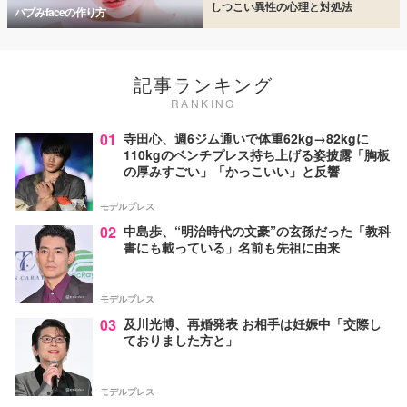
しつこい異性の心理と対処法
バブみfaceの作り方
記事ランキング
RANKING
01
寺田心、週6ジム通いで体重62kg→82kgに
110kgのベンチプレス持ち上げる姿披露「胸板
の厚みすごい」「かっこいい」と反響
モデルプレス
02
中島歩、“明治時代の文豪”の玄孫だった「教科
書にも載っている」名前も先祖に由来
モデルプレス
03
及川光博、再婚発表 お相手は妊娠中「交際し
ておりました方と」
モデルプレス