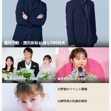
重岡大毅・濱田崇裕 結婚を同時発表
福山雅治がサプライズ登場
峯岸 夫からのキス告白
大野智がイベント開催
山崎怜奈が妊娠生報告