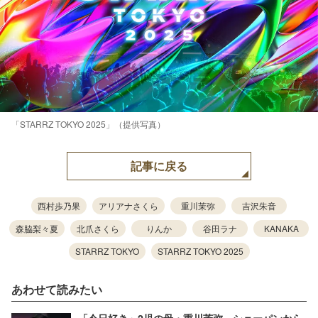
「STARRZ TOKYO 2025」（提供写真）
記事に戻る
西村歩乃果
アリアナさくら
重川茉弥
吉沢朱音
森脇梨々夏
北爪さくら
りんか
谷田ラナ
KANAKA
STARRZ TOKYO
STARRZ TOKYO 2025
あわせて読みたい