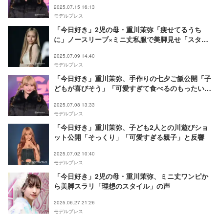
ーム似合ってる」の声
2025.07.15 16:13
モデルプレス
「今日好き」2児の母・重川茉弥「痩せてるうち
に」ノースリーブ×ミニ丈私服で美脚見せ「スタイ
ル良すぎ」「ビジュ最強」の声
2025.07.09 14:40
モデルプレス
「今日好き」重川茉弥、手作りの七夕ご飯公開「子
どもが喜びそう」「可愛すぎて食べるのもったいな
い」の声
2025.07.08 13:33
モデルプレス
「今日好き」重川茉弥、子ども2人との川遊びショ
ット公開「そっくり」「可愛すぎる親子」と反響
2025.07.02 10:40
モデルプレス
「今日好き」2児の母・重川茉弥、ミニ丈ワンピか
ら美脚スラリ「理想のスタイル」の声
2025.06.27 21:26
モデルプレス