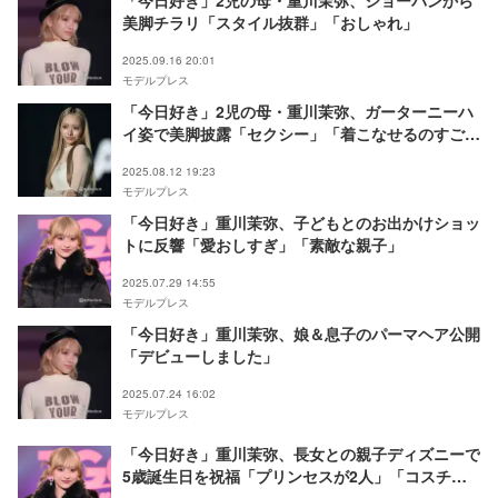
「今日好き」2児の母・重川茉弥、ショーパンから
美脚チラリ「スタイル抜群」「おしゃれ」
2025.09.16 20:01
モデルプレス
「今日好き」2児の母・重川茉弥、ガーターニーハ
イ姿で美脚披露「セクシー」「着こなせるのすご
い」の声
2025.08.12 19:23
モデルプレス
「今日好き」重川茉弥、子どもとのお出かけショッ
トに反響「愛おしすぎ」「素敵な親子」
2025.07.29 14:55
モデルプレス
「今日好き」重川茉弥、娘＆息子のパーマヘア公開
「デビューしました」
2025.07.24 16:02
モデルプレス
「今日好き」重川茉弥、長女との親子ディズニーで
5歳誕生日を祝福「プリンセスが2人」「コスチュ