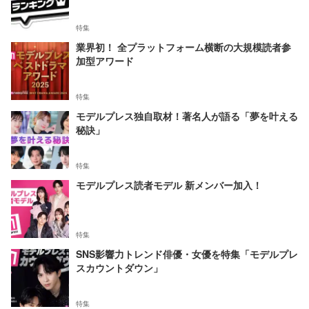
特集
業界初！ 全プラットフォーム横断の大規模読者参
加型アワード
特集
モデルプレス独自取材！著名人が語る「夢を叶える
秘訣」
特集
モデルプレス読者モデル 新メンバー加入！
特集
SNS影響力トレンド俳優・女優を特集「モデルプレ
スカウントダウン」
特集