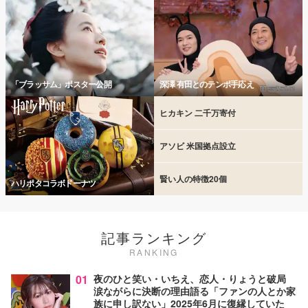
「ブラッサム」ポスター公開
深澤 有田とのテンポ手応え
ヒカキン 二千万寄付
アソビ 米国拠点設立
賢い人の特徴20個
ハリポタコラボドーナツ
記事ランキング
RANKING
01
夜のひと笑い・いちえ、恋人・りょうと破局
涙ながらに決断の理由語る「ファンの人とか家
族に申し訳ない」2025年6月に復縁していた