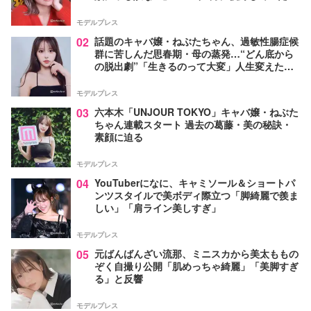
モデルプレス
02
話題のキャバ嬢・ねぶたちゃん、過敏性腸症候
群に苦しんだ思春期・母の蒸発…“どん底から
の脱出劇”「生きるのって大変」人生変えた言
葉とは【インタビュー連載Vol.1】
モデルプレス
03
六本木「UNJOUR TOKYO」キャバ嬢・ねぶた
ちゃん連載スタート 過去の葛藤・美の秘訣・
素顔に迫る
モデルプレス
04
YouTuberになに、キャミソール＆ショートパ
ンツスタイルで美ボディ際立つ「脚綺麗で羨ま
しい」「肩ライン美しすぎ」
モデルプレス
05
元ばんばんざい流那、ミニスカから美太ももの
ぞく自撮り公開「肌めっちゃ綺麗」「美脚すぎ
る」と反響
モデルプレス