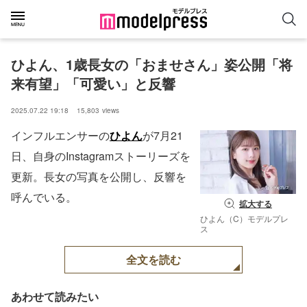
ひよん、1歳長女の「おませさん」姿公開「将
来有望」「可愛い」と反響
2025.07.22 19:18
15,803
views
インフルエンサーの
ひよん
が7月21
日、自身のInstagramストーリーズを
更新。長女の写真を公開し、反響を
呼んでいる。
拡大する
ひよん（C）モデルプレ
ス
全文を読む
あわせて読みたい