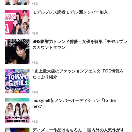
特集
モデルプレス読者モデル 新メンバー加入！
特集
SNS影響力トレンド俳優・女優を特集「モデルプレ
スカウントダウン」
特集
"史上最大級のファッションフェスタ"TGC情報を
たっぷり紹介
特集
moxymill新メンバーオーディション「to the
nex7」
特集
ディズニー作品はもちろん！ 国内外の人気作がす