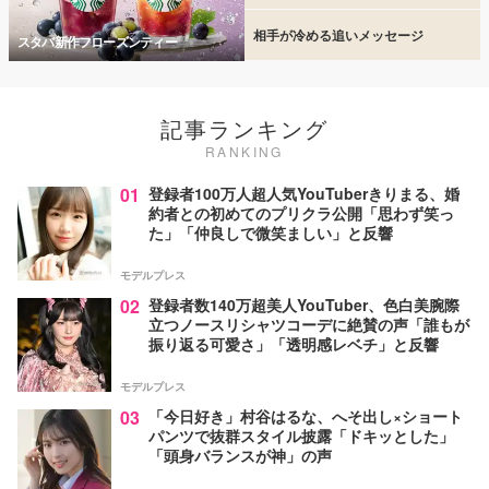
相手が冷める追いメッセージ
スタバ新作フローズンティー
記事ランキング
RANKING
01
登録者100万人超人気YouTuberきりまる、婚
約者との初めてのプリクラ公開「思わず笑っ
た」「仲良しで微笑ましい」と反響
モデルプレス
02
登録者数140万超美人YouTuber、色白美腕際
立つノースリシャツコーデに絶賛の声「誰もが
振り返る可愛さ」「透明感レベチ」と反響
モデルプレス
03
「今日好き」村谷はるな、へそ出し×ショート
パンツで抜群スタイル披露「ドキッとした」
「頭身バランスが神」の声