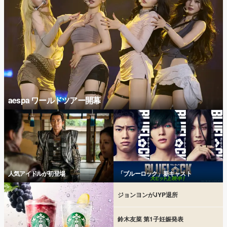
aespa ワールドツアー開幕
人気アイドルが初登場
「ブルーロック」新キャスト
ジョンヨンがJYP退所
鈴木友菜 第1子妊娠発表