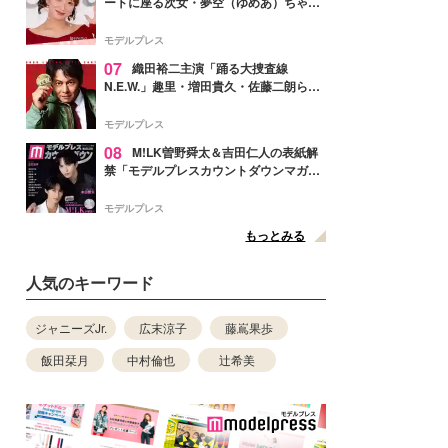
ートに座る次女・夢空（ゆめあ）ちゃん
の姿公開「乗りこなしてる感じが可愛す
ぎ」「成長を感じる」の声
モデルプレス
07
織田裕二主演「踊る大捜査線
N.E.W.」趣里・増田貴久・佐藤二朗ら新
メンバー紹介映像解禁 各キャラクター象
徴する“謎のキーワード”も
モデルプレス
08
M!LK曽野舜太＆吉田仁人の表紙解
禁「モデルプレスカウントダウンマガジ
ン」巻頭に登場
モデルプレス
もっとみる
人気のキーワード
ジャニーズJr.
広末涼子
藤嶌果歩
飯田栞月
中村倫也
辻希美