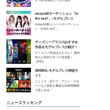
moxymillオーディション「to
the nex7」×モデルプレス
moxymill新メンバーオーディショ
ン「to the nex7」
ディズニープラスのおすすめ
作品をモデルプレスが紹介！
ディズニー作品はもちろん！ 国内
外の人気作がすべて見放題！
【PR】
ABEMA×モデルプレス特設サ
イト
ニュース・恋リア・アニメ・スポ
ーツなど多彩な番組を24時間無料
で楽しめる！
ニュースランキング