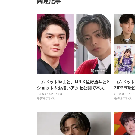
関連記事
コムドットやまと、M!LK佐野勇斗と2
コムドット
ショット＆お揃いアクセ公開で本人も
ZIPPE
反応「相性良すぎ」「2人ともビジュイ
推しメンに
2025.04.02 16:28
2025.02.27 13
モデルプレス
モデルプレス
イじゃん」の声
ごい」「が
の声