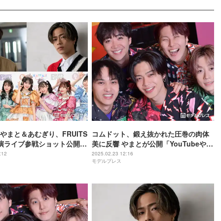
やまと＆あむぎり、FRUITS
コムドット、鍛え抜かれた圧巻の肉体
R出演ライブ参戦ショット公開
美に反響 やまとが公開「YouTubeやり
も注目集まる「ギャップす
ながら、東京ドームに立ちながら、メ
:12
2025.02.23 12:16
モデルプレス
っつりオタクしてて最高」
ジャーデビューしながらこの身体を作
り上げた」