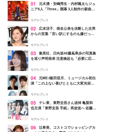
01
元木湧・安嶋秀生・内村颯太らジュ
ニア9人「Three」開幕 3人制作の新曲＆
手描きセットに込めた想い「もっと前に
進んで夢を掴みたい」【ゲネプロレポ】
モデルプレス
02
広末涼子、病名公表を決断した次男
からの言葉「言い訳にするのも嫌だっ
た」「言うべきか迷った」
モデルプレス
03
集英社、日向坂46藤嶌果歩の写真集
を巡り声明発表 注意喚起も「必要に応じ
て法的措置を含む対応を検討」
モデルプレス
04
元ME:I飯田栞月、ミュージカル初出
演「この上ない喜びとともに大変光栄」
4年ぶり上演「ファントム」城田優らキ
ャスト発表
モデルプレス
05
テレ東、東野圭吾さん追悼 亀梨和
也主演「東野圭吾 手紙」再放送へ 佐藤隆
太・本田翼・中村倫也ら出演
モデルプレス
06
辻希美、コストコでショッピングカ