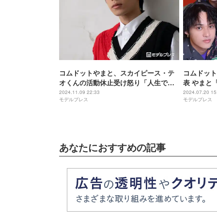
コムドットやまと、スカイピース・テ
コムドット
オくんの活動休止受け怒り「人生で感
表 やまと
じたことのない憤りを感じています」
ない」
2024.11.09 22:33
2024.07.20 15
モデルプレス
モデルプレス
誹謗中傷に訴え
あなたにおすすめの記事