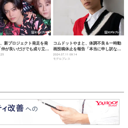
、新プロジェクト発足を発
コムドットやまと、体調不良＆一時動
「仲が良いだけでも成り立た
画投稿休止を報告「本当に申し訳ない
です」ファンから心配の声相次ぐ
:25
2024.07.11 09:14
モデルプレス