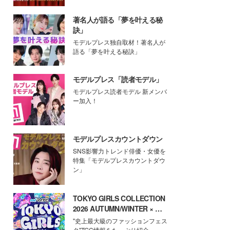
著名人が語る「夢を叶える秘
訣」
モデルプレス独自取材！著名人が
語る「夢を叶える秘訣」
モデルプレス「読者モデル」
モデルプレス読者モデル 新メンバ
ー加入！
モデルプレスカウントダウン
SNS影響力トレンド俳優・女優を
特集「モデルプレスカウントダウ
ン」
TOKYO GIRLS COLLECTION
2026 AUTUMN/WINTER × モ
デルプレス
"史上最大級のファッションフェス
タ"TGC情報をたっぷり紹介