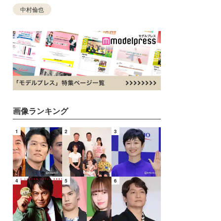
中村倫也
画像ランキング
1
2
3
4
5
6