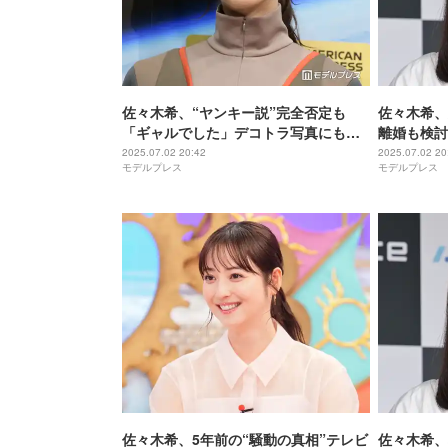
佐々木希、“ヤンキー説”完全否定も
佐々木希、
「ギャルでした」デコトラ写真にも言
離婚も検討
及
2025.07.02 20:42
2025.07.02 20
モデルプレス
モデルプレス
佐々木希、5年前の“騒動の真相”テレビ
佐々木希、