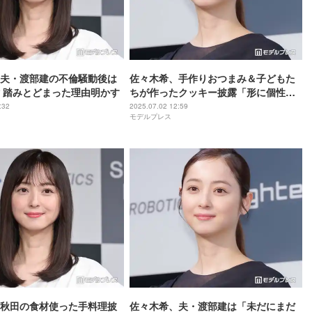
夫・渡部建の不倫騒動後は
佐々木希、手作りおつまみ＆子どもた
 踏みとどまった理由明かす
ちが作ったクッキー披露「形に個性出
てる」「お酒進みそう」の声
:32
2025.07.02 12:59
モデルプレス
秋田の食材使った手料理披
佐々木希、夫・渡部建は「未だにまだ