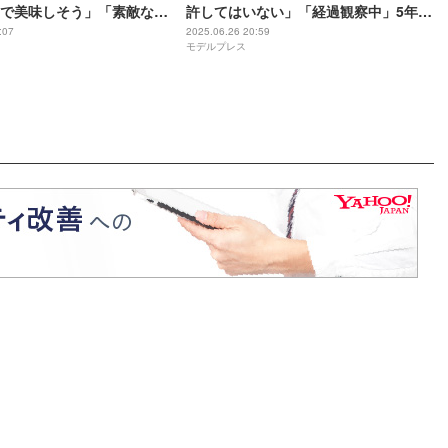
で美味しそう」「素敵なキ
許してはいない」「経過観察中」5年前
反響
の騒動初言及へ
:07
2025.06.26 20:59
モデルプレス