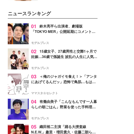
女性たちのヘアケア事情を紹介し
いという読者も多いのでは？そん
ます。
な美容の常識を大きく変える可能
ニュースランキング
性を秘めた、革新的な「Water
Capturing Skin（ウォーターキャ
プチャリングスキン：捕水肌）」
01
鈴木亮平ら出演者、劇場版
技術を、花王が構築した。
「TOKYO MER」公開延期にコメント
「現実のヒーローたちにチームMERから
最大の敬意とエールを」
モデルプレス
02
15歳女子、27歳男性と交際1ヶ月で
妊娠…36歳で孫誕生 波乱の人生に人気タ
レント思わずツッコミ「だいぶ危ねえ
よ！」
モデルプレス
03
＜俺のジャガイモ食え！＞「アンタ
にあげてるんだッ」恐怖で鳥肌…もはや
ストーカー？【第3話まんが】
ママスタ☆セレクト
04
有働由美子「こんなもんです一人暮
らしの朝ごはん」野菜を使った手料理公
開「作ってみたい」「ヘルシーで美味し
そう」と反響
モデルプレス
05
織田裕二主演「踊る大捜査線
N.E.W.」趣里・増田貴久・佐藤二朗ら新