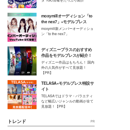
moxymillオーディション「to
the nex7」×モデルプレス
moxymill新メンバーオーディショ
ン「to the nex7」
ディズニープラスのおすすめ
作品をモデルプレスが紹介！
ディズニー作品はもちろん！ 国内
外の人気作がすべて見放題！
【PR】
TELASA×モデルプレス特設サ
イト
TELASAではドラマ・バラエティ
など幅広いジャンルの動画が全て
見放題！【PR】
トレンド
PR