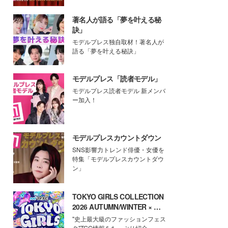
著名人が語る「夢を叶える秘
訣」
モデルプレス独自取材！著名人が
語る「夢を叶える秘訣」
モデルプレス「読者モデル」
モデルプレス読者モデル 新メンバ
ー加入！
モデルプレスカウントダウン
SNS影響力トレンド俳優・女優を
特集「モデルプレスカウントダウ
ン」
TOKYO GIRLS COLLECTION
2026 AUTUMN/WINTER × モ
デルプレス
"史上最大級のファッションフェス
タ"TGC情報をたっぷり紹介