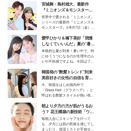
宮城舞・島村雄大、最新作
『ミニオンズ＆モンスター
ズ』の魅力熱弁 ハチャメチャ
世界中で愛される「ミニオンズ」
だけじゃない“友情と絆”に感
シリーズの最新作『ミニオンズ＆
動
モンスターズ』が8月7日（金）に
公開。モデルプレスでは、“大のミ
愛甲ひかり＆橋下美好「我慢
ニオン好き”という共通点を持つモ
デルの宮城舞と島村雄大の特別対
しなくていいんだ」夏の“暑さ
談をお届け！それぞれの視点か
対策”の新しい選択肢とは？
本格的な夏が到来！暑い中で、特
ら、今作ならではの魅力や予想外
にゆううつになるのが生理中のム
の感動をもたらす奥深いストーリ
レや不快感ですよね。今回はプラ
ーについて熱く語り合ってもらっ
イベートでも仲良しで旅行好きな
た。
韓国発の“艶髪トレンド”到来
モデル・愛甲ひかりさんと橋下美
好さんを迎えて本音で女子会トー
美容好きの女性の自信を育む
ク。猛暑のお出かけを快適に過ご
「ヘアケア事情」って？
今、韓国をはじめ国内外で
すヒントや、2人が感動した夏の
「Glass Hair（グラスヘア）」と
生理の新常識にも迫りました。
呼ばれる艶髪スタイルが熱い視線
を集めています。メイクやファッ
朝より夕方の方が肌がうるお
ションの完成度を高めるベースと
して、“髪そのものの美しさ”に改
う？ 花王構築の新技術「ウォ
めて注目する人が増えている様
ーターキャプチャリングスキ
毎朝入念にスキンケアを行って
子。今回は、そんな憧れの艶やか
ン（捕水肌）」がスキンケア
も、夕方には肌の乾燥を感じてし
な髪を日常で叶える、美容好きの
の常識を変える予感
まったり、保湿ミストが手放せな