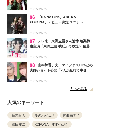
メンバー紹介映像解禁 各キャラクター象
徴する“謎のキーワード”も
モデルプレス
06
「No No Girls」ASHA＆
KOKONA、デビュー決定 ユニット・
TAKARAとしてセルフプロデュース楽曲
リリースへ
モデルプレス
07
テレ東、東野圭吾さん追悼 亀梨和
也主演「東野圭吾 手紙」再放送へ 佐藤隆
太・本田翼・中村倫也ら出演
モデルプレス
08
山本舞香、夫・マイファスHiroとの
夫婦ショット公開「2人が見れて幸せ」
「仲の良さが伝わってくる」と反響
モデルプレス
もっとみる
人気のキーワード
賀来賢人
愛のハイエナ
有働由美子
織田裕二
KOKONA（中野心結）