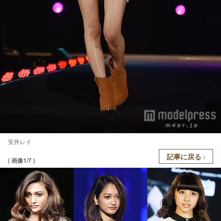
安井レイ
記事に戻る
( 画像1/7 )