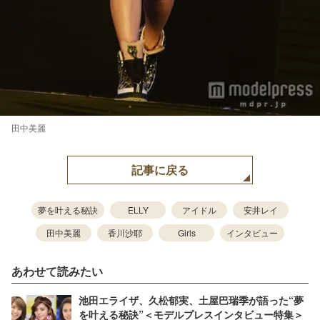
田中美麗
記事に戻る
夢を叶える秘訣
ELLY
アイドル
安井レイ
田中美麗
香川沙耶
Girls
インタビュー
あわせて読みたい
池田エライザ、久松郁実、土屋巴瑞季が語った“夢
を叶える秘訣”＜モデルプレスインタビュー特集＞