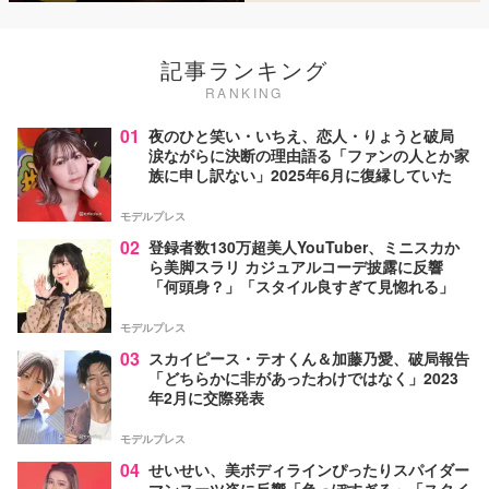
記事ランキング
RANKING
01
夜のひと笑い・いちえ、恋人・りょうと破局
涙ながらに決断の理由語る「ファンの人とか家
族に申し訳ない」2025年6月に復縁していた
モデルプレス
02
登録者数130万超美人YouTuber、ミニスカか
ら美脚スラリ カジュアルコーデ披露に反響
「何頭身？」「スタイル良すぎて見惚れる」
モデルプレス
03
スカイピース・テオくん＆加藤乃愛、破局報告
「どちらかに非があったわけではなく」2023
年2月に交際発表
モデルプレス
04
せいせい、美ボディラインぴったりスパイダー
マンスーツ姿に反響「色っぽすぎる」「スタイ