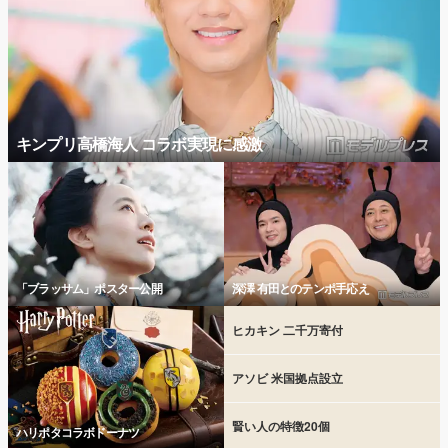
キンプリ高橋海人 コラボ実現に感激
「ブラッサム」ポスター公開
深澤 有田とのテンポ手応え
ヒカキン 二千万寄付
アソビ 米国拠点設立
賢い人の特徴20個
ハリポタコラボドーナツ