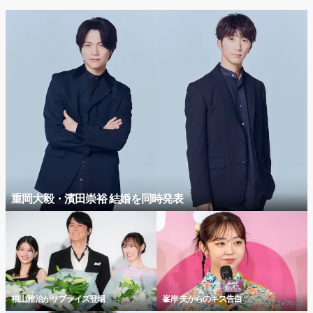
重岡大毅・濱田崇裕 結婚を同時発表
福山雅治がサプライズ登場
峯岸 夫からのキス告白