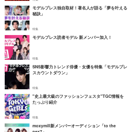
モデルプレス独自取材！著名人が語る「夢を叶える
秘訣」
特集
モデルプレス読者モデル 新メンバー加入！
特集
SNS影響力トレンド俳優・女優を特集「モデルプレ
スカウントダウン」
特集
"史上最大級のファッションフェスタ"TGC情報を
たっぷり紹介
特集
moxymill新メンバーオーディション「to the
nex7」