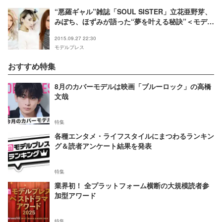
“悪羅ギャル”雑誌「SOUL SISTER」立花亜野芽、
みぽち、ほずみが語った“夢を叶える秘訣”＜モデル
プレスインタビュー特集＞
2015.09.27 22:30
モデルプレス
おすすめ特集
8月のカバーモデルは映画「ブルーロック」の高橋
文哉
特集
各種エンタメ・ライフスタイルにまつわるランキン
グ＆読者アンケート結果を発表
特集
業界初！ 全プラットフォーム横断の大規模読者参
加型アワード
特集