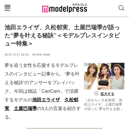
池田エライザ、久松郁実、土屋巴瑞季が語っ
た“夢を叶える秘訣”＜モデルプレスインタビ
ュー特集＞
2015.10.31 22:30
59,948
views
夢を追う女性を応援するモデルプレ
スのインタビュー記事から、“夢を叶
える秘訣”のアンサーをプレイバッ
ク。今回は雑誌「CanCam」で活躍
拡大する
するモデルの
池田エライザ
、
久松郁
（左から）久松郁実、池
田エライザ、土屋巴瑞季
実
、
土屋巴瑞季
の3人の言葉を紹介す
が語った“夢を叶える秘
訣”【モデルプレス】
る。