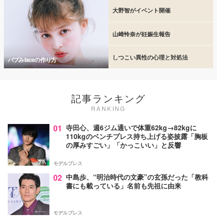
大野智がイベント開催
山崎怜奈が妊娠生報告
しつこい異性の心理と対処法
バブみfaceの作り方
記事ランキング
RANKING
01
寺田心、週6ジム通いで体重62kg→82kgに
110kgのベンチプレス持ち上げる姿披露「胸板
の厚みすごい」「かっこいい」と反響
モデルプレス
02
中島歩、“明治時代の文豪”の玄孫だった「教科
書にも載っている」名前も先祖に由来
モデルプレス