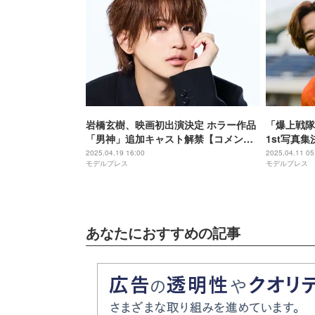
岩橋玄樹、映画初出演決定 ホラー作品
「爆上戦隊
「男神」追加キャスト解禁【コメン
1st写真
ト】
念イベント
2025.04.19 16:00
2025.04.11 05
モデルプレス
モデルプレス
あなたにおすすめの記事