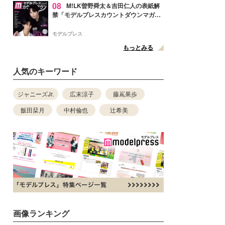
08
M!LK曽野舜太＆吉田仁人の表紙解
禁「モデルプレスカウントダウンマガジ
ン」巻頭に登場
モデルプレス
もっとみる
人気のキーワード
ジャニーズJr.
広末涼子
藤嶌果歩
飯田栞月
中村倫也
辻希美
画像ランキング