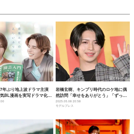
7年ぶり地上波ドラマ主演
岩橋玄樹、キンプリ時代のロケ地に偶
気BL漫画を実写ドラマ化
然訪問「幸せをありがとう」「ずっと
の正しいふりかた】
大切な思い出」と反響殺到
:00
2025.05.08 20:58
モデルプレス