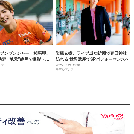
ブンブンジャー」相馬理、
岩橋玄樹、ライブ成功祈願で春日神社
集決定 “地元”静岡で撮影・記
訪れる 世界遺産でSPパフォーマンスへ
も開催【S+】
:00
2025.03.22 12:00
モデルプレス