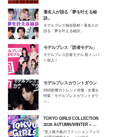
著名人が語る「夢を叶える秘
訣」
モデルプレス独自取材！著名人が
語る「夢を叶える秘訣」
モデルプレス「読者モデル」
モデルプレス読者モデル 新メンバ
ー加入！
モデルプレスカウントダウン
SNS影響力トレンド俳優・女優を
特集「モデルプレスカウントダウ
ン」
TOKYO GIRLS COLLECTION
2026 AUTUMN/WINTER × モ
デルプレス
"史上最大級のファッションフェス
タ"TGC情報をたっぷり紹介