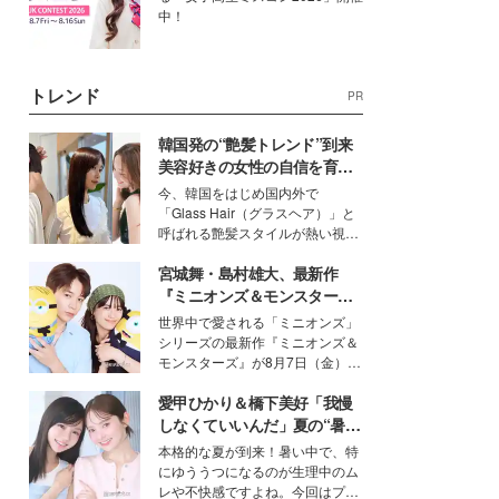
中！
トレンド
PR
韓国発の“艶髪トレンド”到来
美容好きの女性の自信を育む
「ヘアケア事情」って？
今、韓国をはじめ国内外で
「Glass Hair（グラスヘア）」と
呼ばれる艶髪スタイルが熱い視線
を集めています。メイクやファッ
宮城舞・島村雄大、最新作
ションの完成度を高めるベースと
して、“髪そのものの美しさ”に改
『ミニオンズ＆モンスター
めて注目する人が増えている様
ズ』の魅力熱弁 ハチャメチャ
世界中で愛される「ミニオンズ」
子。今回は、そんな憧れの艶やか
だけじゃない“友情と絆”に感
シリーズの最新作『ミニオンズ＆
な髪を日常で叶える、美容好きの
動
モンスターズ』が8月7日（金）に
女性たちのヘアケア事情を紹介し
公開。モデルプレスでは、“大のミ
ます。
愛甲ひかり＆橋下美好「我慢
ニオン好き”という共通点を持つモ
デルの宮城舞と島村雄大の特別対
しなくていいんだ」夏の“暑さ
談をお届け！それぞれの視点か
対策”の新しい選択肢とは？
本格的な夏が到来！暑い中で、特
ら、今作ならではの魅力や予想外
にゆううつになるのが生理中のム
の感動をもたらす奥深いストーリ
レや不快感ですよね。今回はプラ