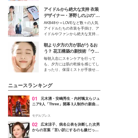
ーについて熱く語り合ってもらっ
イベートでも仲良しで旅行好きな
た。
アイドルから絶大な支持 衣装
モデル・愛甲ひかりさんと橋下美
好さんを迎えて本音で女子会トー
デザイナー・茅野しのぶの“可
ク。猛暑のお出かけを快適に過ご
愛い”を作る美学＜「シチズン
AKB48や＝LOVEなど数々の人気
すヒントや、2人が感動した夏の
クロスシー」インタビュー＞
アイドルたちの衣装を手掛け、ア
生理の新常識にも迫りました。
イドルやファンから絶大な支持を
得る、株式会社オサレカンパニー
朝より夕方の方が肌がうるお
取締役兼クリエイティブディレク
ター・茅野しのぶ。一人ひとりの
う？ 花王構築の新技術「ウォ
個性に寄り添い、魅力を引き出す
ーターキャプチャリングスキ
毎朝入念にスキンケアを行って
衣装作りは、多くの女性たちに勇
ン（捕水肌）」がスキンケア
も、夕方には肌の乾燥を感じてし
気と自信を与え続けている。
の常識を変える予感
まったり、保湿ミストが手放せな
いという読者も多いのでは？そん
な美容の常識を大きく変える可能
ニュースランキング
性を秘めた、革新的な「Water
Capturing Skin（ウォーターキャ
プチャリングスキン：捕水肌）」
01
元木湧・安嶋秀生・内村颯太らジュ
技術を、花王が構築した。
ニア9人「Three」開幕 3人制作の新曲＆
手描きセットに込めた想い「もっと前に
進んで夢を掴みたい」【ゲネプロレポ】
モデルプレス
02
広末涼子、病名公表を決断した次男
からの言葉「言い訳にするのも嫌だっ
た」「言うべきか迷った」