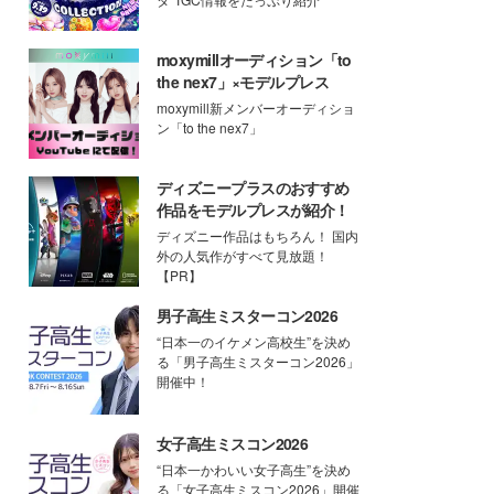
moxymillオーディション「to
the nex7」×モデルプレス
moxymill新メンバーオーディショ
ン「to the nex7」
ディズニープラスのおすすめ
作品をモデルプレスが紹介！
ディズニー作品はもちろん！ 国内
外の人気作がすべて見放題！
【PR】
男子高生ミスターコン2026
“日本一のイケメン高校生”を決め
る「男子高生ミスターコン2026」
開催中！
女子高生ミスコン2026
“日本一かわいい女子高生”を決め
る「女子高生ミスコン2026」開催