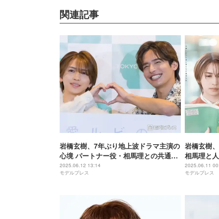
関連記事
岩橋玄樹、7年ぶり地上波ドラマ主演の
岩橋玄樹、
心境 パートナー役・相馬理との共通点
相馬理と人
＆撮影秘話明かす
【恋愛ルビ
2025.06.12 13:14
2025.06.11 00
モデルプレス
モデルプレス