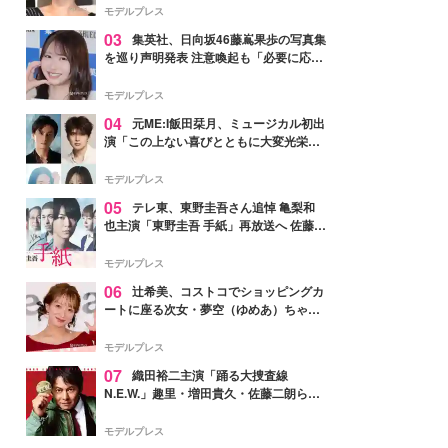
モデルプレス
03
集英社、日向坂46藤嶌果歩の写真集
を巡り声明発表 注意喚起も「必要に応じ
て法的措置を含む対応を検討」
モデルプレス
04
元ME:I飯田栞月、ミュージカル初出
演「この上ない喜びとともに大変光栄」
4年ぶり上演「ファントム」城田優らキ
ャスト発表
モデルプレス
05
テレ東、東野圭吾さん追悼 亀梨和
也主演「東野圭吾 手紙」再放送へ 佐藤隆
太・本田翼・中村倫也ら出演
モデルプレス
06
辻希美、コストコでショッピングカ
ートに座る次女・夢空（ゆめあ）ちゃん
の姿公開「乗りこなしてる感じが可愛す
ぎ」「成長を感じる」の声
モデルプレス
07
織田裕二主演「踊る大捜査線
N.E.W.」趣里・増田貴久・佐藤二朗ら新
メンバー紹介映像解禁 各キャラクター象
徴する“謎のキーワード”も
モデルプレス