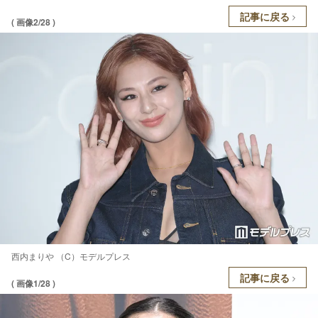
記事に戻る
( 画像2/28 )
西内まりや （C）モデルプレス
記事に戻る
( 画像1/28 )