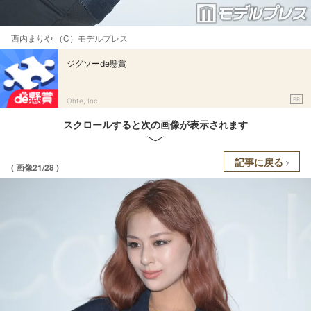
西内まりや （C）モデルプレス
ジグソーde懸賞
PR
Ohte, Inc.
スクロールすると次の画像が表示されます
記事に戻る
( 画像21/28 )