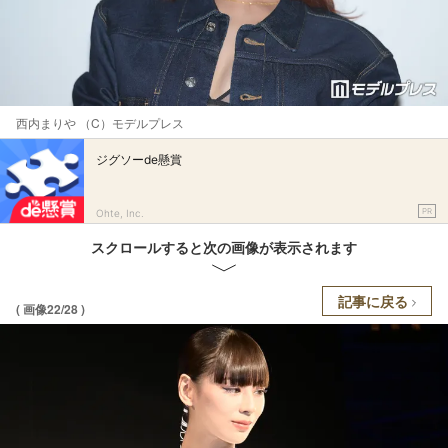
西内まりや （C）モデルプレス
ジグソーde懸賞
PR
Ohte, Inc.
スクロールすると次の画像が表示されます
記事に戻る
( 画像22/28 )