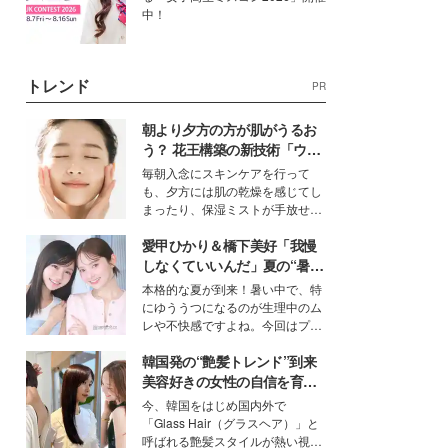
中！
トレンド
PR
朝より夕方の方が肌がうるお
う？ 花王構築の新技術「ウォ
ーターキャプチャリングスキ
毎朝入念にスキンケアを行って
ン（捕水肌）」がスキンケア
も、夕方には肌の乾燥を感じてし
の常識を変える予感
まったり、保湿ミストが手放せな
いという読者も多いのでは？そん
愛甲ひかり＆橋下美好「我慢
な美容の常識を大きく変える可能
性を秘めた、革新的な「Water
しなくていいんだ」夏の“暑さ
Capturing Skin（ウォーターキャ
対策”の新しい選択肢とは？
本格的な夏が到来！暑い中で、特
プチャリングスキン：捕水肌）」
にゆううつになるのが生理中のム
技術を、花王が構築した。
レや不快感ですよね。今回はプラ
イベートでも仲良しで旅行好きな
韓国発の“艶髪トレンド”到来
モデル・愛甲ひかりさんと橋下美
好さんを迎えて本音で女子会トー
美容好きの女性の自信を育む
ク。猛暑のお出かけを快適に過ご
「ヘアケア事情」って？
今、韓国をはじめ国内外で
すヒントや、2人が感動した夏の
「Glass Hair（グラスヘア）」と
生理の新常識にも迫りました。
呼ばれる艶髪スタイルが熱い視線