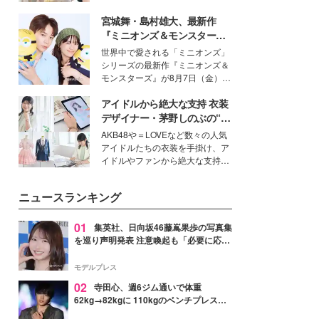
を集めています。メイクやファッ
宮城舞・島村雄大、最新作
ションの完成度を高めるベースと
して、“髪そのものの美しさ”に改
『ミニオンズ＆モンスター
めて注目する人が増えている様
ズ』の魅力熱弁 ハチャメチャ
世界中で愛される「ミニオンズ」
子。今回は、そんな憧れの艶やか
だけじゃない“友情と絆”に感
シリーズの最新作『ミニオンズ＆
な髪を日常で叶える、美容好きの
動
モンスターズ』が8月7日（金）に
女性たちのヘアケア事情を紹介し
公開。モデルプレスでは、“大のミ
ます。
アイドルから絶大な支持 衣装
ニオン好き”という共通点を持つモ
デルの宮城舞と島村雄大の特別対
デザイナー・茅野しのぶの“可
談をお届け！それぞれの視点か
愛い”を作る美学＜「シチズン
AKB48や＝LOVEなど数々の人気
ら、今作ならではの魅力や予想外
クロスシー」インタビュー＞
アイドルたちの衣装を手掛け、ア
の感動をもたらす奥深いストーリ
イドルやファンから絶大な支持を
ーについて熱く語り合ってもらっ
得る、株式会社オサレカンパニー
た。
取締役兼クリエイティブディレク
ニュースランキング
ター・茅野しのぶ。一人ひとりの
個性に寄り添い、魅力を引き出す
衣装作りは、多くの女性たちに勇
01
集英社、日向坂46藤嶌果歩の写真集
気と自信を与え続けている。
を巡り声明発表 注意喚起も「必要に応じ
て法的措置を含む対応を検討」
モデルプレス
02
寺田心、週6ジム通いで体重
62kg→82kgに 110kgのベンチプレス持
ち上げる姿披露「胸板の厚みすごい」