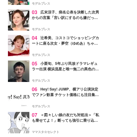
「かっこいい」と反響
モデルプレス
03
広末涼子、病名公表を決断した次男
からの言葉「言い訳にするのも嫌だっ
た」「言うべきか迷った」
モデルプレス
04
辻希美、コストコでショッピングカ
ートに座る次女・夢空（ゆめあ）ちゃん
の姿公開「乗りこなしてる感じが可愛す
ぎ」「成長を感じる」の声
モデルプレス
05
小栗旬、5年ぶり民放ドラマレギュ
ラー出演 横浜流星と唯一無二の異色のバ
ディで初共演【LOST10】
モデルプレス
06
Hey! Say! JUMP、横アリ公演決定
でファン歓喜 チケット価格にも注目集ま
る「激アツ」「平成に戻ったみたい」
モデルプレス
07
＜図々しい娘の友だち対処法＞「私
も乗せてよ！」断っても強引に乗り込ん
でくる友だち【第1話まんが】
ママスタ☆セレクト