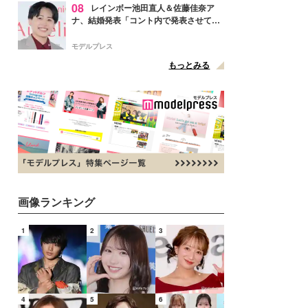
08
レインボー池田直人＆佐藤佳奈ア
ナ、結婚発表「コント内で発表させてい
ただきました」読売テレビ退社は生活拠
点変更のため
モデルプレス
もっとみる
画像ランキング
1
2
3
4
5
6