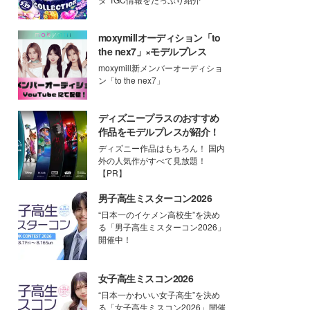
moxymillオーディション「to
the nex7」×モデルプレス
moxymill新メンバーオーディショ
ン「to the nex7」
ディズニープラスのおすすめ
作品をモデルプレスが紹介！
ディズニー作品はもちろん！ 国内
外の人気作がすべて見放題！
【PR】
男子高生ミスターコン2026
“日本一のイケメン高校生”を決め
る「男子高生ミスターコン2026」
開催中！
女子高生ミスコン2026
“日本一かわいい女子高生”を決め
る「女子高生ミスコン2026」開催