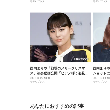
モデルプレス
モデルプレス
西内まりや「戦場のメリークリスマ
西内まりや
ス」演奏動画公開「ピアノ弾く姿見れ
ショットに
て嬉しい」「歌声も聴きたい」の声
っこいい」
2024.12.27 18:40
2024.12.04 18
モデルプレス
モデルプレス
あなたにおすすめの記事