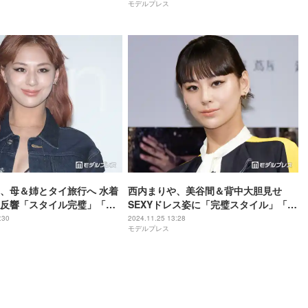
モデルプレス
、母＆姉とタイ旅行へ 水着
西内まりや、美谷間＆背中大胆見せ
反響「スタイル完璧」「か
SEXYドレス姿に「完璧スタイル」「息
を呑む美しさ」と反響
:30
2024.11.25 13:28
モデルプレス