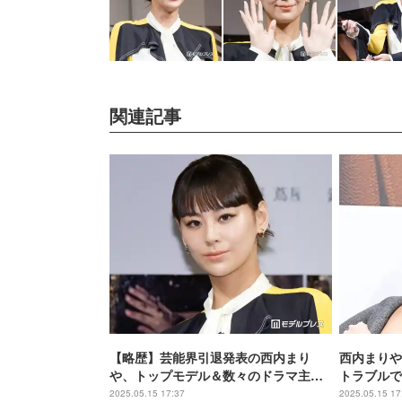
関連記事
【略歴】芸能界引退発表の西内まり
西内まりや
や、トップモデル＆数々のドラマ主演
トラブルで
で活躍 近年は海外活動広げる
しい人生を
2025.05.15 17:37
2025.05.15 17