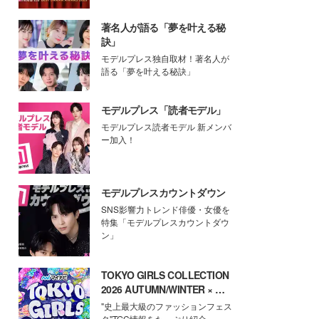
著名人が語る「夢を叶える秘
訣」
モデルプレス独自取材！著名人が
語る「夢を叶える秘訣」
モデルプレス「読者モデル」
モデルプレス読者モデル 新メンバ
ー加入！
モデルプレスカウントダウン
SNS影響力トレンド俳優・女優を
特集「モデルプレスカウントダウ
ン」
TOKYO GIRLS COLLECTION
2026 AUTUMN/WINTER × モ
デルプレス
"史上最大級のファッションフェス
タ"TGC情報をたっぷり紹介