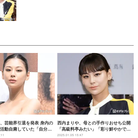
、芸能界引退を発表 身内の
西内まりや、母との手作りおせち公開
活動自粛していた「自分ら
「高級料亭みたい」「彩り鮮やかで美
見つけていきたい」
しい」と反響
:11
2025.01.05 15:47