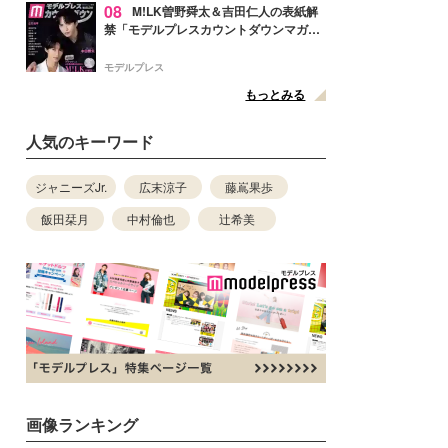
08
M!LK曽野舜太＆吉田仁人の表紙解
禁「モデルプレスカウントダウンマガジ
ン」巻頭に登場
モデルプレス
もっとみる
人気のキーワード
ジャニーズJr.
広末涼子
藤嶌果歩
飯田栞月
中村倫也
辻希美
画像ランキング