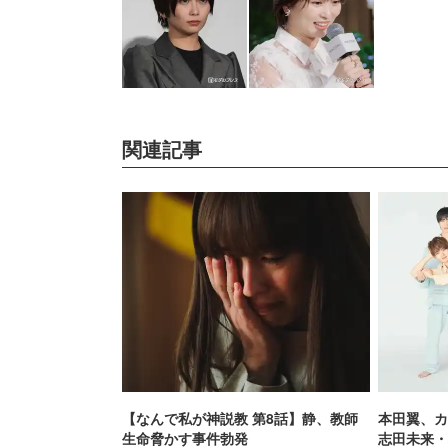
関連記事
【なんで私が神説教 第8話】静、教師
本田翼、カ
生命脅かす事件勃発
志田未来・