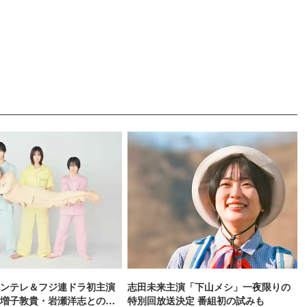
ンテレ＆フジ連ドラ初主演
志田未来主演「下山メシ」一夜限りの
増子敦貴・岩瀬洋志との四
特別回放送決定 番組初の試みも