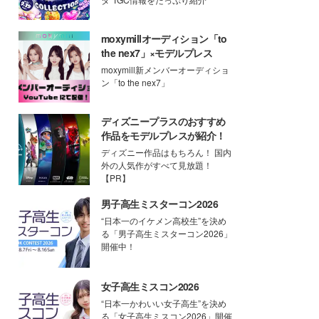
moxymillオーディション「to
the nex7」×モデルプレス
moxymill新メンバーオーディショ
ン「to the nex7」
ディズニープラスのおすすめ
作品をモデルプレスが紹介！
ディズニー作品はもちろん！ 国内
外の人気作がすべて見放題！
【PR】
男子高生ミスターコン2026
“日本一のイケメン高校生”を決め
る「男子高生ミスターコン2026」
開催中！
女子高生ミスコン2026
“日本一かわいい女子高生”を決め
る「女子高生ミスコン2026」開催