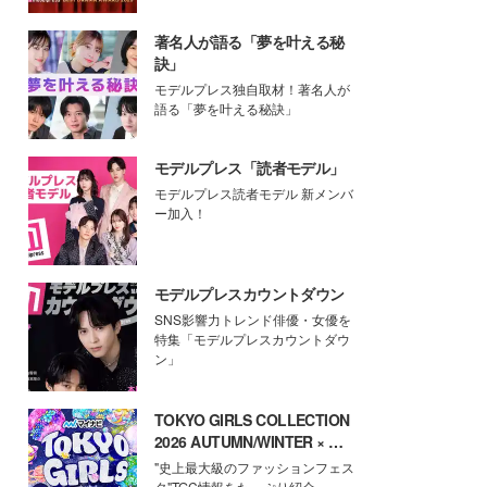
著名人が語る「夢を叶える秘
訣」
モデルプレス独自取材！著名人が
語る「夢を叶える秘訣」
モデルプレス「読者モデル」
モデルプレス読者モデル 新メンバ
ー加入！
モデルプレスカウントダウン
SNS影響力トレンド俳優・女優を
特集「モデルプレスカウントダウ
ン」
TOKYO GIRLS COLLECTION
2026 AUTUMN/WINTER × モ
デルプレス
"史上最大級のファッションフェス
タ"TGC情報をたっぷり紹介