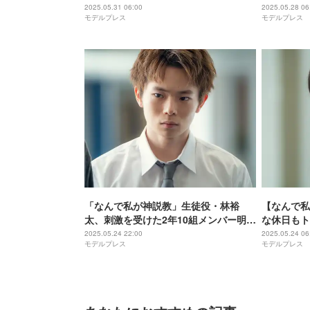
角関係ラブ
2025.05.31 06:00
2025.05.28 06
モデルプレス
モデルプレス
すぎて手に
ことにしま
「なんで私が神説教」生徒役・林裕
【なんで私
太、刺激を受けた2年10組メンバー明か
な休日もト
す「見習うべき姿勢」【注目の人物】
2025.05.24 22:00
2025.05.24 06
モデルプレス
モデルプレス