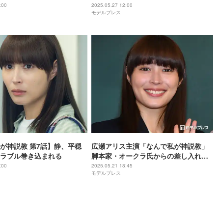
コメ描く【北くんがかわい
:00
2025.05.27 12:00
モデルプレス
余るので、3人でシェアする
した。】
が神説教 第7話】静、平穏
広瀬アリス主演「なんで私が神説教」
ラブル巻き込まれる
脚本家・オークラ氏からの差し入れ公
開「豪華」「差し入れも神」と反響
:00
2025.05.21 18:45
モデルプレス