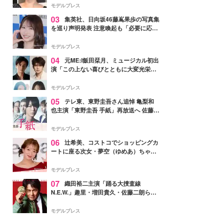
モデルプレス
03
集英社、日向坂46藤嶌果歩の写真集
を巡り声明発表 注意喚起も「必要に応じ
て法的措置を含む対応を検討」
モデルプレス
04
元ME:I飯田栞月、ミュージカル初出
演「この上ない喜びとともに大変光栄」
4年ぶり上演「ファントム」城田優らキ
ャスト発表
モデルプレス
05
テレ東、東野圭吾さん追悼 亀梨和
也主演「東野圭吾 手紙」再放送へ 佐藤隆
太・本田翼・中村倫也ら出演
モデルプレス
06
辻希美、コストコでショッピングカ
ートに座る次女・夢空（ゆめあ）ちゃん
の姿公開「乗りこなしてる感じが可愛す
ぎ」「成長を感じる」の声
モデルプレス
07
織田裕二主演「踊る大捜査線
N.E.W.」趣里・増田貴久・佐藤二朗ら新
メンバー紹介映像解禁 各キャラクター象
徴する“謎のキーワード”も
モデルプレス