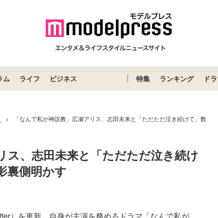
ラム
ライフ
ビジネス
特集
ランキング
ドラ
ス
「なんで私が神説教」広瀬アリス、志田未来と「ただただ泣き続けて」数
>
リス、志田未来と「ただただ泣き続け
影裏側明かす
tter）を更新。自身が主演を務めるドラマ「なんで私が...