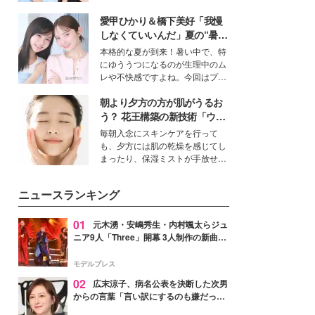
公開。モデルプレスでは、“大のミ
愛甲ひかり＆橋下美好「我慢
ニオン好き”という共通点を持つモ
デルの宮城舞と島村雄大の特別対
しなくていいんだ」夏の“暑さ
談をお届け！それぞれの視点か
対策”の新しい選択肢とは？
本格的な夏が到来！暑い中で、特
ら、今作ならではの魅力や予想外
にゆううつになるのが生理中のム
の感動をもたらす奥深いストーリ
レや不快感ですよね。今回はプラ
ーについて熱く語り合ってもらっ
イベートでも仲良しで旅行好きな
た。
朝より夕方の方が肌がうるお
モデル・愛甲ひかりさんと橋下美
好さんを迎えて本音で女子会トー
う？ 花王構築の新技術「ウォ
ク。猛暑のお出かけを快適に過ご
ーターキャプチャリングスキ
毎朝入念にスキンケアを行って
すヒントや、2人が感動した夏の
ン（捕水肌）」がスキンケア
も、夕方には肌の乾燥を感じてし
生理の新常識にも迫りました。
の常識を変える予感
まったり、保湿ミストが手放せな
いという読者も多いのでは？そん
な美容の常識を大きく変える可能
ニュースランキング
性を秘めた、革新的な「Water
Capturing Skin（ウォーターキャ
プチャリングスキン：捕水肌）」
01
元木湧・安嶋秀生・内村颯太らジュ
技術を、花王が構築した。
ニア9人「Three」開幕 3人制作の新曲＆
手描きセットに込めた想い「もっと前に
進んで夢を掴みたい」【ゲネプロレポ】
モデルプレス
02
広末涼子、病名公表を決断した次男
からの言葉「言い訳にするのも嫌だっ
た」「言うべきか迷った」