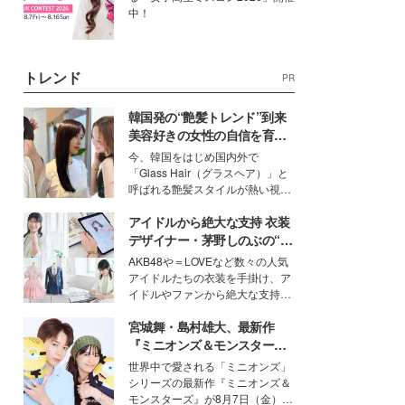
中！
トレンド
PR
韓国発の“艶髪トレンド”到来
美容好きの女性の自信を育む
「ヘアケア事情」って？
今、韓国をはじめ国内外で
「Glass Hair（グラスヘア）」と
呼ばれる艶髪スタイルが熱い視線
を集めています。メイクやファッ
アイドルから絶大な支持 衣装
ションの完成度を高めるベースと
して、“髪そのものの美しさ”に改
デザイナー・茅野しのぶの“可
めて注目する人が増えている様
愛い”を作る美学＜「シチズン
AKB48や＝LOVEなど数々の人気
子。今回は、そんな憧れの艶やか
クロスシー」インタビュー＞
アイドルたちの衣装を手掛け、ア
な髪を日常で叶える、美容好きの
イドルやファンから絶大な支持を
女性たちのヘアケア事情を紹介し
得る、株式会社オサレカンパニー
ます。
宮城舞・島村雄大、最新作
取締役兼クリエイティブディレク
ター・茅野しのぶ。一人ひとりの
『ミニオンズ＆モンスター
個性に寄り添い、魅力を引き出す
ズ』の魅力熱弁 ハチャメチャ
世界中で愛される「ミニオンズ」
衣装作りは、多くの女性たちに勇
だけじゃない“友情と絆”に感
シリーズの最新作『ミニオンズ＆
気と自信を与え続けている。
動
モンスターズ』が8月7日（金）に