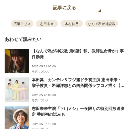
記事に戻る
広瀬アリス
志田未来
木村佳乃
なんで私が神説教
あわせて読みたい
【なんで私が神説教 第8話】静、教師生命脅かす事
件勃発
2025.05.31 06:00
モデルプレス
本田翼、カンテレ＆フジ連ドラ初主演 志田未来・
増子敦貴・岩瀬洋志との四角関係ラブコメ描く【北
くんがかわいすぎて手に余るので、3人でシェアす
2025.05.28 06:00
ることにしました。】
モデルプレス
志田未来主演「下山メシ」一夜限りの特別回放送決
定 番組初の試みも
2025.05.27 12:00
モデルプレス