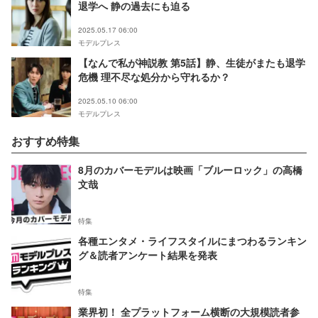
退学へ 静の過去にも迫る
2025.05.17 06:00
モデルプレス
【なんで私が神説教 第5話】静、生徒がまたも退学
危機 理不尽な処分から守れるか？
2025.05.10 06:00
モデルプレス
おすすめ特集
8月のカバーモデルは映画「ブルーロック」の高橋
文哉
特集
各種エンタメ・ライフスタイルにまつわるランキン
グ＆読者アンケート結果を発表
特集
業界初！ 全プラットフォーム横断の大規模読者参