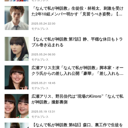
「なんで私が神説教」生徒役・林裕太、刺激を受け
た2年10組メンバー明かす「見習うべき姿勢」【注
目の人物】
2025.05.24 22:00
モデルプレス
【なんで私が神説教 第7話】静、平穏な休日もトラ
ブル巻き込まれる
2025.05.24 06:00
モデルプレス
広瀬アリス主演「なんで私が神説教」脚本家・オー
クラ氏からの差し入れ公開「豪華」「差し入れも
神」と反響
2025.05.21 18:45
モデルプレス
広瀬アリス、野呂佳代は“現場のKiroro”「なんで私
が神説教」撮影裏側
2025.05.19 13:31
モデルプレス
【なんで私が神説教 第6話】森口、裏工作で生徒を