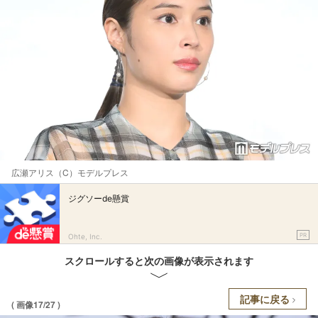
広瀬アリス（C）モデルプレス
ジグソーde懸賞
PR
Ohte, Inc.
スクロールすると次の画像が表示されます
記事に戻る
( 画像17/27 )