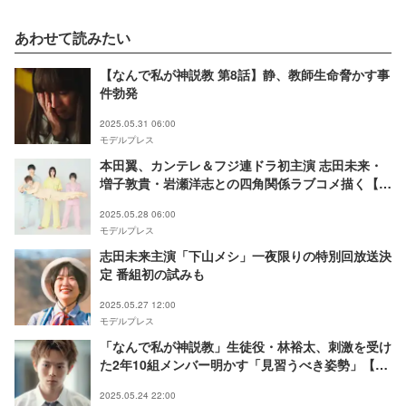
あわせて読みたい
【なんで私が神説教 第8話】静、教師生命脅かす事
件勃発
2025.05.31 06:00
モデルプレス
本田翼、カンテレ＆フジ連ドラ初主演 志田未来・
増子敦貴・岩瀬洋志との四角関係ラブコメ描く【北
くんがかわいすぎて手に余るので、3人でシェアす
2025.05.28 06:00
ることにしました。】
モデルプレス
志田未来主演「下山メシ」一夜限りの特別回放送決
定 番組初の試みも
2025.05.27 12:00
モデルプレス
「なんで私が神説教」生徒役・林裕太、刺激を受け
た2年10組メンバー明かす「見習うべき姿勢」【注
目の人物】
2025.05.24 22:00