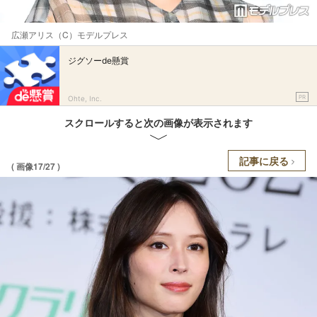
広瀬アリス（C）モデルプレス
ジグソーde懸賞
PR
Ohte, Inc.
スクロールすると次の画像が表示されます
記事に戻る
( 画像17/27 )