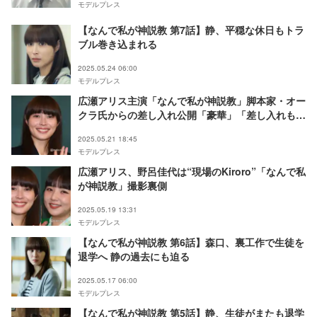
モデルプレス
【なんで私が神説教 第7話】静、平穏な休日もトラ
ブル巻き込まれる
2025.05.24 06:00
モデルプレス
広瀬アリス主演「なんで私が神説教」脚本家・オー
クラ氏からの差し入れ公開「豪華」「差し入れも
神」と反響
2025.05.21 18:45
モデルプレス
広瀬アリス、野呂佳代は“現場のKiroro”「なんで私
が神説教」撮影裏側
2025.05.19 13:31
モデルプレス
【なんで私が神説教 第6話】森口、裏工作で生徒を
退学へ 静の過去にも迫る
2025.05.17 06:00
モデルプレス
【なんで私が神説教 第5話】静、生徒がまたも退学