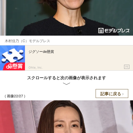
木村佳乃（C）モデルプレス
ジグソーde懸賞
PR
Ohte, Inc.
スクロールすると次の画像が表示されます
記事に戻る
( 画像22/27 )