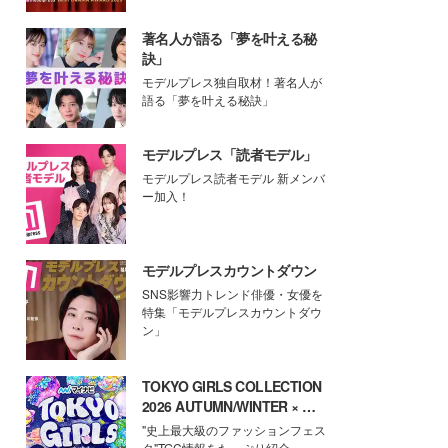
著名人が語る「夢を叶える秘
訣」
モデルプレス独自取材！著名人が
語る「夢を叶える秘訣」
モデルプレス「読者モデル」
モデルプレス読者モデル 新メンバ
ー加入！
モデルプレスカウントダウン
SNS影響力トレンド俳優・女優を
特集「モデルプレスカウントダウ
ン」
TOKYO GIRLS COLLECTION
2026 AUTUMN/WINTER × モ
デルプレス
"史上最大級のファッションフェス
タ"TGC情報をたっぷり紹介