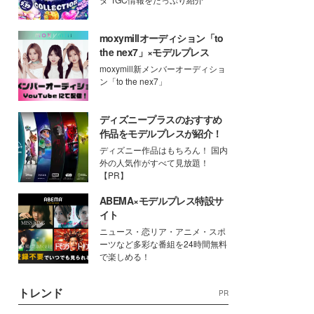
moxymillオーディション「to
the nex7」×モデルプレス
moxymill新メンバーオーディショ
ン「to the nex7」
ディズニープラスのおすすめ
作品をモデルプレスが紹介！
ディズニー作品はもちろん！ 国内
外の人気作がすべて見放題！
【PR】
ABEMA×モデルプレス特設サ
イト
ニュース・恋リア・アニメ・スポ
ーツなど多彩な番組を24時間無料
で楽しめる！
トレンド
PR