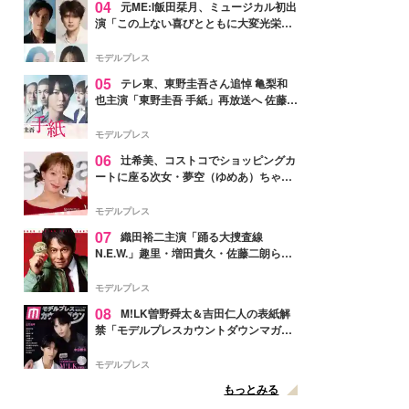
04
元ME:I飯田栞月、ミュージカル初出
演「この上ない喜びとともに大変光栄」
4年ぶり上演「ファントム」城田優らキ
ャスト発表
モデルプレス
05
テレ東、東野圭吾さん追悼 亀梨和
也主演「東野圭吾 手紙」再放送へ 佐藤隆
太・本田翼・中村倫也ら出演
モデルプレス
06
辻希美、コストコでショッピングカ
ートに座る次女・夢空（ゆめあ）ちゃん
の姿公開「乗りこなしてる感じが可愛す
ぎ」「成長を感じる」の声
モデルプレス
07
織田裕二主演「踊る大捜査線
N.E.W.」趣里・増田貴久・佐藤二朗ら新
メンバー紹介映像解禁 各キャラクター象
徴する“謎のキーワード”も
モデルプレス
08
M!LK曽野舜太＆吉田仁人の表紙解
禁「モデルプレスカウントダウンマガジ
ン」巻頭に登場
モデルプレス
もっとみる