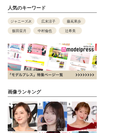
人気のキーワード
ジャニーズJr.
広末涼子
藤嶌果歩
飯田栞月
中村倫也
辻希美
画像ランキング
1
2
3