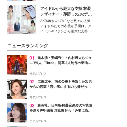
公開。モデルプレスでは、“大のミ
アイドルから絶大な支持 衣装
ニオン好き”という共通点を持つモ
デルの宮城舞と島村雄大の特別対
デザイナー・茅野しのぶの“可
談をお届け！それぞれの視点か
愛い”を作る美学＜「シチズン
AKB48や＝LOVEなど数々の人気
ら、今作ならではの魅力や予想外
クロスシー」インタビュー＞
アイドルたちの衣装を手掛け、ア
の感動をもたらす奥深いストーリ
イドルやファンから絶大な支持を
ーについて熱く語り合ってもらっ
得る、株式会社オサレカンパニー
た。
取締役兼クリエイティブディレク
ニュースランキング
ター・茅野しのぶ。一人ひとりの
個性に寄り添い、魅力を引き出す
衣装作りは、多くの女性たちに勇
01
元木湧・安嶋秀生・内村颯太らジュ
気と自信を与え続けている。
ニア9人「Three」開幕 3人制作の新曲＆
手描きセットに込めた想い「もっと前に
進んで夢を掴みたい」【ゲネプロレポ】
モデルプレス
02
広末涼子、病名公表を決断した次男
からの言葉「言い訳にするのも嫌だっ
た」「言うべきか迷った」
モデルプレス
03
集英社、日向坂46藤嶌果歩の写真集
を巡り声明発表 注意喚起も「必要に応じ
て法的措置を含む対応を検討」
モデルプレス