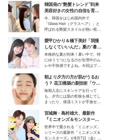
韓国発の“艶髪トレンド”到来
美容好きの女性の自信を育む
「ヘアケア事情」って？
今、韓国をはじめ国内外で
「Glass Hair（グラスヘア）」と
呼ばれる艶髪スタイルが熱い視線
を集めています。メイクやファッ
愛甲ひかり＆橋下美好「我慢
ションの完成度を高めるベースと
して、“髪そのものの美しさ”に改
しなくていいんだ」夏の“暑さ
めて注目する人が増えている様
対策”の新しい選択肢とは？
本格的な夏が到来！暑い中で、特
子。今回は、そんな憧れの艶やか
にゆううつになるのが生理中のム
な髪を日常で叶える、美容好きの
レや不快感ですよね。今回はプラ
女性たちのヘアケア事情を紹介し
イベートでも仲良しで旅行好きな
ます。
朝より夕方の方が肌がうるお
モデル・愛甲ひかりさんと橋下美
好さんを迎えて本音で女子会トー
う？ 花王構築の新技術「ウォ
ク。猛暑のお出かけを快適に過ご
ーターキャプチャリングスキ
毎朝入念にスキンケアを行って
すヒントや、2人が感動した夏の
ン（捕水肌）」がスキンケア
も、夕方には肌の乾燥を感じてし
生理の新常識にも迫りました。
の常識を変える予感
まったり、保湿ミストが手放せな
いという読者も多いのでは？そん
宮城舞・島村雄大、最新作
な美容の常識を大きく変える可能
性を秘めた、革新的な「Water
『ミニオンズ＆モンスター
Capturing Skin（ウォーターキャ
ズ』の魅力熱弁 ハチャメチャ
世界中で愛される「ミニオンズ」
プチャリングスキン：捕水肌）」
だけじゃない“友情と絆”に感
シリーズの最新作『ミニオンズ＆
技術を、花王が構築した。
動
モンスターズ』が8月7日（金）に