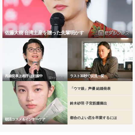
佐藤大樹 台湾土産を贈った先輩明かす
再婚発表 お相手は妊娠中
ラスト30秒で状況一変
「ウマ娘」声優 結婚発表
鈴木砂羽 子宮筋腫摘出
都合のよい恋を卒業するには
朝活コスメ＆インナーケア