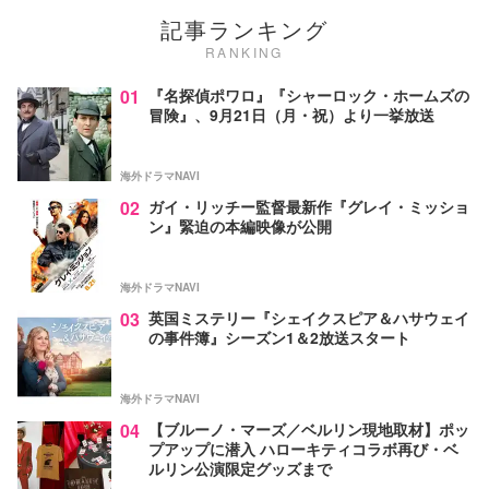
記事ランキング
RANKING
01
『名探偵ポワロ』『シャーロック・ホームズの
冒険』、9月21日（月・祝）より一挙放送
海外ドラマNAVI
02
ガイ・リッチー監督最新作『グレイ・ミッショ
ン』緊迫の本編映像が公開
海外ドラマNAVI
03
英国ミステリー『シェイクスピア＆ハサウェイ
の事件簿』シーズン1＆2放送スタート
海外ドラマNAVI
04
【ブルーノ・マーズ／ベルリン現地取材】ポッ
プアップに潜入 ハローキティコラボ再び・ベ
ルリン公演限定グッズまで