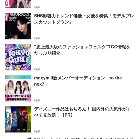
特集
SNS影響力トレンド俳優・女優を特集「モデルプレ
スカウントダウン」
特集
"史上最大級のファッションフェスタ"TGC情報を
たっぷり紹介
特集
moxymill新メンバーオーディション「to the
nex7」
特集
ディズニー作品はもちろん！ 国内外の人気作がす
べて見放題！【PR】
特集