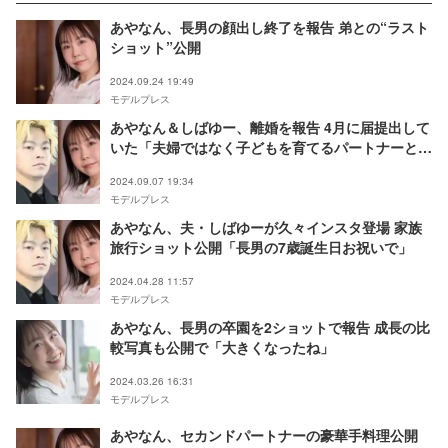
あやなん、長男の顔出し終了を報告 弟との“ラスト
ショット”公開
2024.09.24 19:49
モデルプレス
あやなん＆しばゆー、離婚を報告 4月に届提出して
いた「夫婦ではなく子どもを育てるパートナーとし
て」【全文】
2024.09.07 19:34
モデルプレス
あやなん、夫・しばゆーが久々インスタ登場 家族
旅行ショット公開「長男の7歳誕生日お祝いで」
2024.04.28 11:57
モデルプレス
あやなん、長男の卒園を2ショットで報告 成長の比
較写真も公開で「大きくなったね」
2024.03.26 16:31
モデルプレス
あやなん、セカンドパートナーの豪華手料理公開