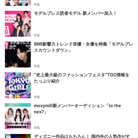
特集
モデルプレス読者モデル 新メンバー加入！
特集
SNS影響力トレンド俳優・女優を特集「モデルプレ
スカウントダウン」
特集
"史上最大級のファッションフェスタ"TGC情報を
たっぷり紹介
特集
moxymill新メンバーオーディション「to the
nex7」
特集
ディズニー作品はもちろん！ 国内外の人気作がす