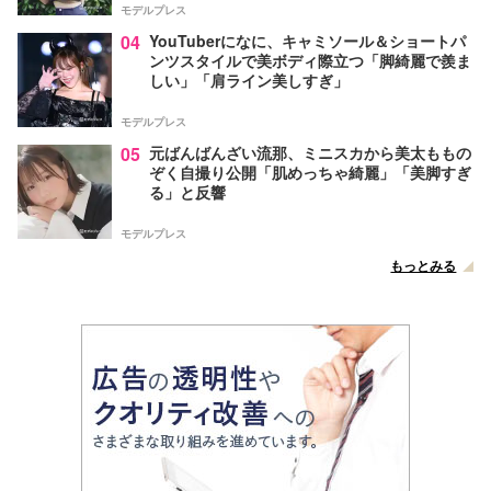
モデルプレス
04
YouTuberになに、キャミソール＆ショートパ
ンツスタイルで美ボディ際立つ「脚綺麗で羨ま
しい」「肩ライン美しすぎ」
モデルプレス
05
元ばんばんざい流那、ミニスカから美太ももの
ぞく自撮り公開「肌めっちゃ綺麗」「美脚すぎ
る」と反響
モデルプレス
もっとみる