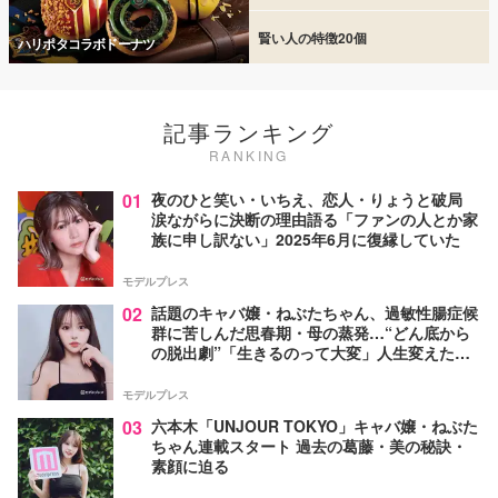
賢い人の特徴20個
ハリポタコラボドーナツ
記事ランキング
RANKING
01
夜のひと笑い・いちえ、恋人・りょうと破局
涙ながらに決断の理由語る「ファンの人とか家
族に申し訳ない」2025年6月に復縁していた
モデルプレス
02
話題のキャバ嬢・ねぶたちゃん、過敏性腸症候
群に苦しんだ思春期・母の蒸発…“どん底から
の脱出劇”「生きるのって大変」人生変えた言
葉とは【インタビュー連載Vol.1】
モデルプレス
03
六本木「UNJOUR TOKYO」キャバ嬢・ねぶた
ちゃん連載スタート 過去の葛藤・美の秘訣・
素顔に迫る