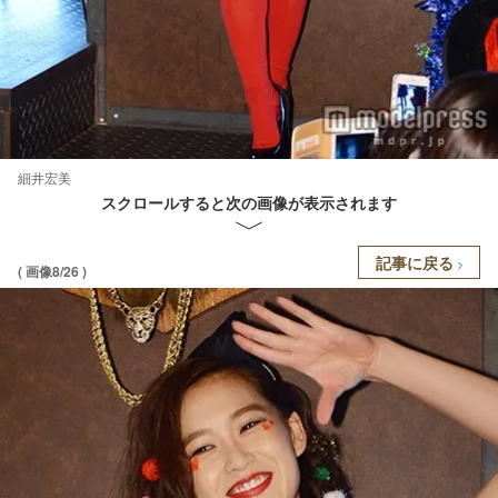
細井宏美
スクロールすると次の画像が表示されます
記事に戻る
( 画像8/26 )