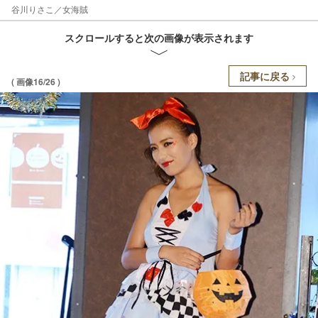
谷川りさこ／女海賊
スクロールすると次の画像が表示されます
記事に戻る
( 画像16/26 )