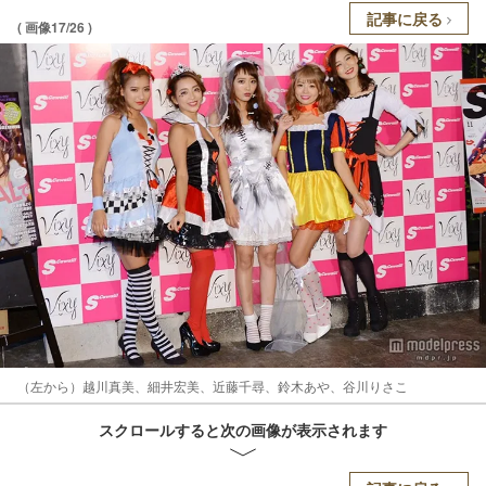
記事に戻る
( 画像17/26 )
（左から）越川真美、細井宏美、近藤千尋、鈴木あや、谷川りさこ
スクロールすると次の画像が表示されます