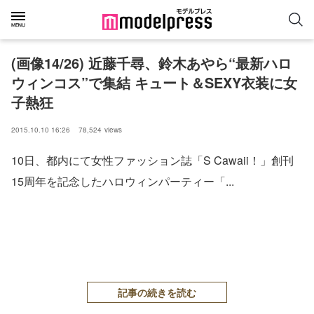
(画像14/26) 近藤千尋、鈴木あやら“最新ハロ
ウィンコス”で集結 キュート＆SEXY衣装に女
子熱狂
2015.10.10 16:26
78,524
views
10日、都内にて女性ファッション誌「S Cawaii！」創刊
15周年を記念したハロウィンパーティー「...
記事の続きを読む