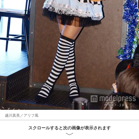
越川真美／アリフ風
スクロールすると次の画像が表示されます