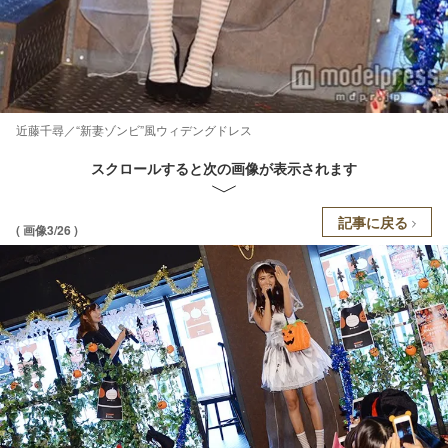
近藤千尋／“新妻ゾンビ”風ウィデングドレス
スクロールすると次の画像が表示されます
記事に戻る
( 画像3/26 )