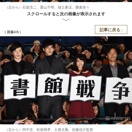
（左から）石坂浩二、栗山千明、福士蒼汰、榮倉奈々
スクロールすると次の画像が表示されます
記事に戻る
( 画像4/6 )
（左から）田中圭、松坂桃李、土屋太鳳、佐藤信介監督