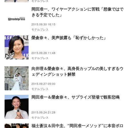
モデルプレス
岡田准一、ワイヤーアクションに苦戦「想像ではで
きる予定でした」
2015.09.30 16:15
モデルプレス
榮倉奈々、美声披露も「恥ずかしかった」
2015.09.28 11:48
モデルプレス
向井理＆榮倉奈々、高身長カップルの美しすぎるウ
ェディングショット解禁
2015.09.27 05:00
モデルプレス
岡田准一＆榮倉奈々、サプライズ登場で観客悲鳴
2015.09.24 21:28
モデルプレス
福士蒼汰＆田中圭、“岡田准一メソッド”に本音ポロ