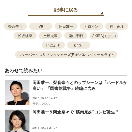
記事に戻る
榮倉奈々
V6
岡田准一
ヒロイン
福士蒼汰
松坂桃李
土屋太鳳
栗山千明
AKIRA(モデル)
PKCZ(R)
kiri(R)
スターバックスリフレッシャーズ(R)ビバレッジクールライム
あわせて読みたい
岡田准一、榮倉奈々とのラブシーンは「ハードルが
高い」 『図書館戦争』続編に含み
2015.10.10 14:47
モデルプレス
岡田准一＆榮倉奈々で“筋肉兄妹”コンビ誕生？
2015.10.08 21:27