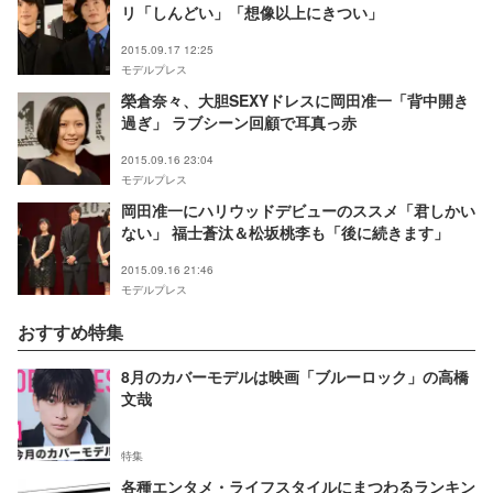
リ「しんどい」「想像以上にきつい」
2015.09.17 12:25
モデルプレス
榮倉奈々、大胆SEXYドレスに岡田准一「背中開き
過ぎ」 ラブシーン回顧で耳真っ赤
2015.09.16 23:04
モデルプレス
岡田准一にハリウッドデビューのススメ「君しかい
ない」 福士蒼汰＆松坂桃李も「後に続きます」
2015.09.16 21:46
モデルプレス
おすすめ特集
8月のカバーモデルは映画「ブルーロック」の高橋
文哉
特集
各種エンタメ・ライフスタイルにまつわるランキン