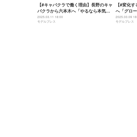
【#キャバクラで働く理由】長野のキャ
【#変化す
バクラから六本木へ「やるなら本気」
へ「グロー
──東京・六本木「FABRIC LOUNGE
売れるキャ
2025.03.11 18:00
2025.03.09 18
モデルプレス
モデルプレス
TOKYO」えりか
悟──東京・
TOKYO」