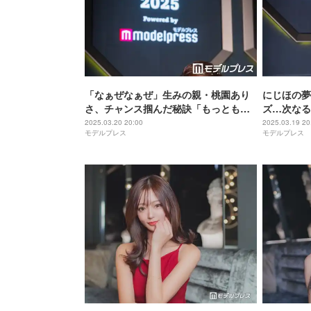
「なぁぜなぁぜ」生みの親・桃園あり
にじほの夢を
さ、チャンス掴んだ秘訣「もっともっ
ズ…次なる
と世の中をワクワクさせていきたい」
【FABRIC
2025.03.20 20:00
2025.03.19 20
モデルプレス
モデルプレス
【FABRIC STAR CAST AWARD
2025】
2025】