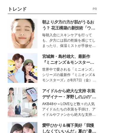
トレンド
PR
朝より夕方の方が肌がうるお
う？ 花王構築の新技術「ウォ
ーターキャプチャリングスキ
毎朝入念にスキンケアを行って
ン（捕水肌）」がスキンケア
も、夕方には肌の乾燥を感じてし
の常識を変える予感
まったり、保湿ミストが手放せな
いという読者も多いのでは？そん
宮城舞・島村雄大、最新作
な美容の常識を大きく変える可能
性を秘めた、革新的な「Water
『ミニオンズ＆モンスター
Capturing Skin（ウォーターキャ
ズ』の魅力熱弁 ハチャメチャ
世界中で愛される「ミニオンズ」
プチャリングスキン：捕水肌）」
だけじゃない“友情と絆”に感
シリーズの最新作『ミニオンズ＆
技術を、花王が構築した。
動
モンスターズ』が8月7日（金）に
公開。モデルプレスでは、“大のミ
アイドルから絶大な支持 衣装
ニオン好き”という共通点を持つモ
デルの宮城舞と島村雄大の特別対
デザイナー・茅野しのぶの“可
談をお届け！それぞれの視点か
愛い”を作る美学＜「シチズン
AKB48や＝LOVEなど数々の人気
ら、今作ならではの魅力や予想外
クロスシー」インタビュー＞
アイドルたちの衣装を手掛け、ア
の感動をもたらす奥深いストーリ
イドルやファンから絶大な支持を
ーについて熱く語り合ってもらっ
得る、株式会社オサレカンパニー
た。
愛甲ひかり＆橋下美好「我慢
取締役兼クリエイティブディレク
ター・茅野しのぶ。一人ひとりの
しなくていいんだ」夏の“暑さ