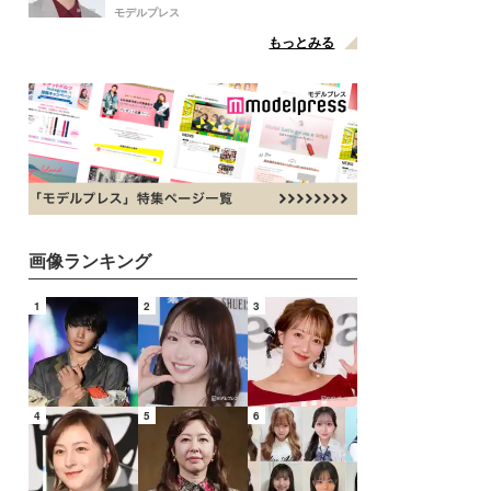
点変更のため
モデルプレス
もっとみる
画像ランキング
1
2
3
4
5
6