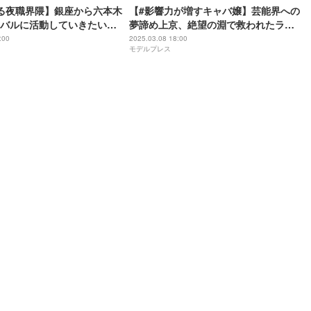
る夜職界隈】銀座から六本木
【#影響力が増すキャバ嬢】芸能界への
バルに活動していきたい」
夢諦め上京、絶望の淵で救われたライ
バ嬢を目指す、ゆりかの覚
ブ配信 両立する中でさらなる高み目指
:00
2025.03.08 18:00
モデルプレス
六本木「FABRIC LOUNGE
す──東京・六本木「FABRIC LOUNGE
TOKYO」櫻りおん