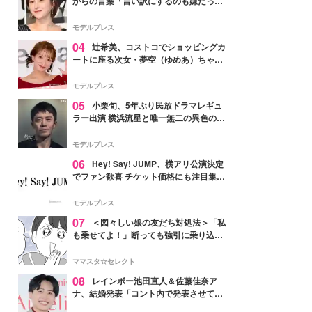
からの言葉「言い訳にするのも嫌だっ
た」「言うべきか迷った」
モデルプレス
04
辻希美、コストコでショッピングカ
ートに座る次女・夢空（ゆめあ）ちゃん
の姿公開「乗りこなしてる感じが可愛す
ぎ」「成長を感じる」の声
モデルプレス
05
小栗旬、5年ぶり民放ドラマレギュ
ラー出演 横浜流星と唯一無二の異色のバ
ディで初共演【LOST10】
モデルプレス
06
Hey! Say! JUMP、横アリ公演決定
でファン歓喜 チケット価格にも注目集ま
る「激アツ」「平成に戻ったみたい」
モデルプレス
07
＜図々しい娘の友だち対処法＞「私
も乗せてよ！」断っても強引に乗り込ん
でくる友だち【第1話まんが】
ママスタ☆セレクト
08
レインボー池田直人＆佐藤佳奈ア
ナ、結婚発表「コント内で発表させてい
ただきました」読売テレビ退社は生活拠