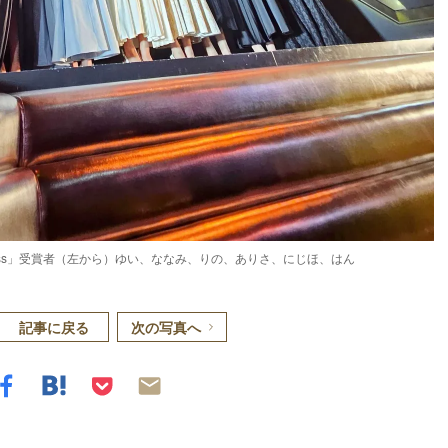
y modelpress」受賞者（左から）ゆい、ななみ、りの、ありさ、にじほ、はん
記事に戻る
次の写真へ