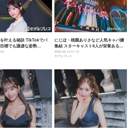
叶える秘訣 TikTokでバ
にじほ・桃園ありさなど人気キャバ嬢
目標でも謙虚な姿勢
集結 スターキャスト9人が栄誉ある受
 STAR CAST AWARD
賞【FABRIC STAR CAST AWARD
:00
2025.03.14 21:12
モデルプレス
2025】