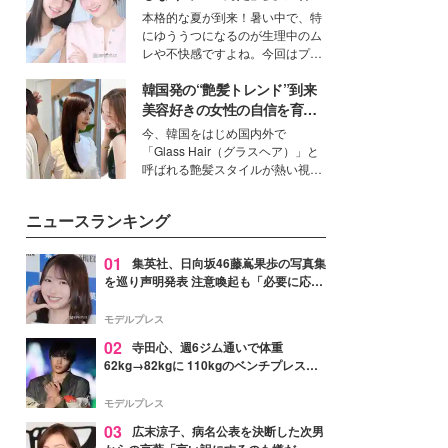
個性に寄り添い、魅力を引き出す
対策”の新しい選択肢とは？
本格的な夏が到来！暑い中で、特
衣装作りは、多くの女性たちに勇
にゆううつになるのが生理中のム
気と自信を与え続けている。
レや不快感ですよね。今回はプラ
イベートでも仲良しで旅行好きな
韓国発の“艶髪トレンド”到来
モデル・愛甲ひかりさんと橋下美
好さんを迎えて本音で女子会トー
美容好きの女性の自信を育む
ク。猛暑のお出かけを快適に過ご
「ヘアケア事情」って？
今、韓国をはじめ国内外で
すヒントや、2人が感動した夏の
「Glass Hair（グラスヘア）」と
生理の新常識にも迫りました。
呼ばれる艶髪スタイルが熱い視線
を集めています。メイクやファッ
ションの完成度を高めるベースと
ニュースランキング
して、“髪そのものの美しさ”に改
めて注目する人が増えている様
子。今回は、そんな憧れの艶やか
01
集英社、日向坂46藤嶌果歩の写真集
な髪を日常で叶える、美容好きの
を巡り声明発表 注意喚起も「必要に応じ
女性たちのヘアケア事情を紹介し
て法的措置を含む対応を検討」
ます。
モデルプレス
02
寺田心、週6ジム通いで体重
62kg→82kgに 110kgのベンチプレス持
ち上げる姿披露「胸板の厚みすごい」
「かっこいい」と反響
モデルプレス
03
広末涼子、病名公表を決断した次男