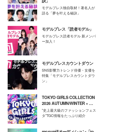
訣」
モデルプレス独自取材！著名人が
語る「夢を叶える秘訣」
モデルプレス「読者モデル」
モデルプレス読者モデル 新メンバ
ー加入！
モデルプレスカウントダウン
SNS影響力トレンド俳優・女優を
特集「モデルプレスカウントダウ
ン」
TOKYO GIRLS COLLECTION
2026 AUTUMN/WINTER × モ
デルプレス
"史上最大級のファッションフェス
タ"TGC情報をたっぷり紹介
moxymillオーディション「to