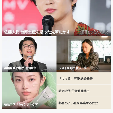
佐藤大樹 台湾土産を贈った先輩明かす
再婚発表 お相手は妊娠中
ラスト30秒で状況一変
「ウマ娘」声優 結婚発表
鈴木砂羽 子宮筋腫摘出
都合のよい恋を卒業するには
朝活コスメ＆インナーケア