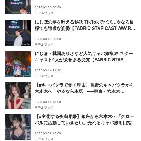
いきたい」【FABRIC STAR CAST AWARD
2025.03.20 20:00
2025】
モデルプレス
にじほの夢を叶える秘訣 TikTokでバズ…次なる目
標でも謙虚な姿勢【FABRIC STAR CAST AWARD
2025】
2025.03.19 20:00
モデルプレス
にじほ・桃園ありさなど人気キャバ嬢集結 スター
キャスト9人が栄誉ある受賞【FABRIC STAR
CAST AWARD 2025】
2025.03.14 21:12
モデルプレス
【#キャバクラで働く理由】長野のキャバクラから
六本木へ「やるなら本気」──東京・六本木
「FABRIC LOUNGE TOKYO」えりか
2025.03.11 18:00
モデルプレス
【#変化する夜職界隈】銀座から六本木へ「グロー
バルに活動していきたい」売れるキャバ嬢を目指
す、ゆりかの覚悟──東京・六本木「FABRIC
2025.03.09 18:00
LOUNGE TOKYO」
モデルプレス