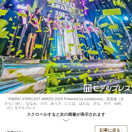
「FABRIC STARCAST AWARD 2025 Powered by modelpress」受賞者（左
から）ゆい、ななみ、りの、ありさ、にじほ、はんな、さな、モナ、ゆめ
（C）モデルプレス
スクロールすると次の画像が表示されます
記事に戻る