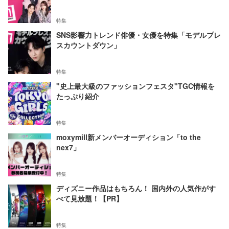
特集
SNS影響力トレンド俳優・女優を特集「モデルプレ
スカウントダウン」
特集
"史上最大級のファッションフェスタ"TGC情報を
たっぷり紹介
特集
moxymill新メンバーオーディション「to the
nex7」
特集
ディズニー作品はもちろん！ 国内外の人気作がす
べて見放題！【PR】
特集