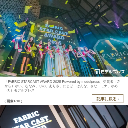
「FABRIC STARCAST AWARD 2025 Powered by modelpress」受賞者（左
から）ゆい、ななみ、りの、ありさ、にじほ、はんな、さな、モナ、ゆめ
（C）モデルプレス
記事に戻る
( 画像1/10 )