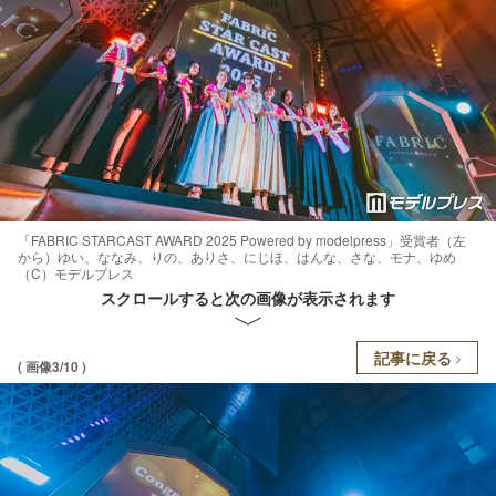
「FABRIC STARCAST AWARD 2025 Powered by modelpress」受賞者（左
から）ゆい、ななみ、りの、ありさ、にじほ、はんな、さな、モナ、ゆめ
（C）モデルプレス
スクロールすると次の画像が表示されます
記事に戻る
( 画像3/10 )