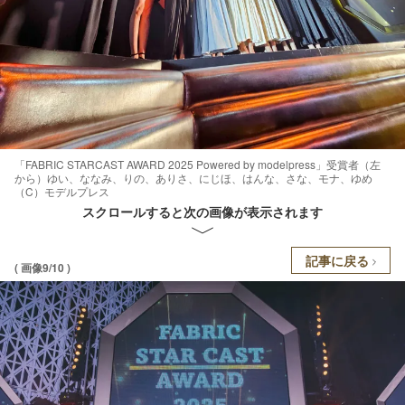
「FABRIC STARCAST AWARD 2025 Powered by modelpress」受賞者（左
から）ゆい、ななみ、りの、ありさ、にじほ、はんな、さな、モナ、ゆめ
（C）モデルプレス
スクロールすると次の画像が表示されます
記事に戻る
( 画像9/10 )