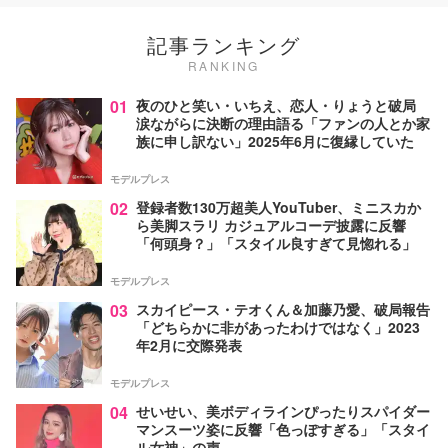
記事ランキング
RANKING
01
夜のひと笑い・いちえ、恋人・りょうと破局
涙ながらに決断の理由語る「ファンの人とか家
族に申し訳ない」2025年6月に復縁していた
モデルプレス
02
登録者数130万超美人YouTuber、ミニスカか
ら美脚スラリ カジュアルコーデ披露に反響
「何頭身？」「スタイル良すぎて見惚れる」
モデルプレス
03
スカイピース・テオくん＆加藤乃愛、破局報告
「どちらかに非があったわけではなく」2023
年2月に交際発表
モデルプレス
04
せいせい、美ボディラインぴったりスパイダー
マンスーツ姿に反響「色っぽすぎる」「スタイ
ル女神」の声