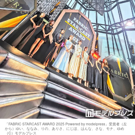
「FABRIC STARCAST AWARD 2025 Powered by modelpress」受賞者（左
から）ゆい、ななみ、りの、ありさ、にじほ、はんな、さな、モナ、ゆめ
（C）モデルプレス