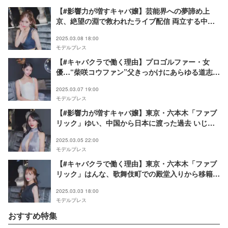
【#影響力が増すキャバ嬢】芸能界への夢諦め上
京、絶望の淵で救われたライブ配信 両立する中で
さらなる高み目指す──東京・六本木「FABRIC
2025.03.08 18:00
LOUNGE TOKYO」櫻りおん
モデルプレス
【#キャバクラで働く理由】プロゴルファー・女
優…“柴咲コウファン”父きっかけにあらゆる道志し
た過去 東京・六本木「ファブリック」りのの素顔
2025.03.07 19:00
モデルプレス
【#影響力が増すキャバ嬢】東京・六本木「ファブ
リック」ゆい、中国から日本に渡った過去 いじめ
乗り越え夜の世界で活躍「ファブリックの顔になり
2025.03.05 22:00
たい」
モデルプレス
【#キャバクラで働く理由】東京・六本木「ファブ
リック」はんな、歌舞伎町での殿堂入りから移籍 5
人姉弟育てた両親への恩返し語る
2025.03.03 18:00
モデルプレス
おすすめ特集