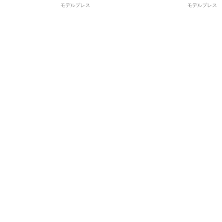
モデルプレス
モデルプレス
悟──東京・六本木「FABRIC LOUNGE
す──東京・
TOKYO」
TOKYO