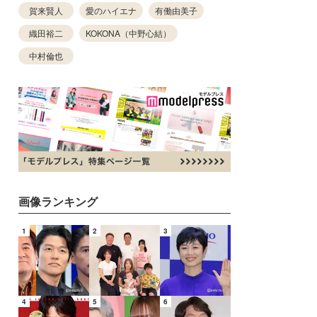
賀来賢人
愛のハイエナ
有働由美子
織田裕二
KOKONA（中野心結）
中村倫也
画像ランキング
1
2
3
4
5
6