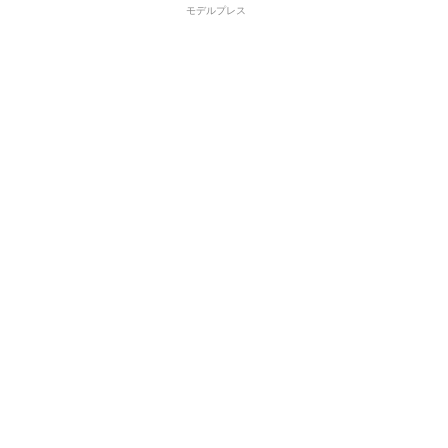
モデルプレス
六本木「FABRIC LOUNGE
本木「ファブリック」りのの素顔
」櫻りおん