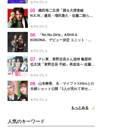
そう」と反響
モデルプレス
05
織田裕二主演「踊る大捜査線
N.E.W.」趣里・増田貴久・佐藤二朗ら新
メンバー紹介映像解禁 各キャラクター象
徴する“謎のキーワード”も
モデルプレス
06
「No No Girls」ASHA＆
KOKONA、デビュー決定 ユニット・
TAKARAとしてセルフプロデュース楽曲
リリースへ
モデルプレス
07
テレ東、東野圭吾さん追悼 亀梨和
也主演「東野圭吾 手紙」再放送へ 佐藤隆
太・本田翼・中村倫也ら出演
モデルプレス
08
山本舞香、夫・マイファスHiroとの
夫婦ショット公開「2人が見れて幸せ」
「仲の良さが伝わってくる」と反響
モデルプレス
もっとみる
人気のキーワード