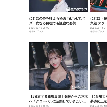
にじほの夢を叶える秘訣 TikTokでバ
にじほ・桃
ズ…次なる目標でも謙虚な姿勢
集結 スタ
【FABRIC STAR CAST AWARD
賞【FABRI
2025.03.19 20:00
2025.03.14 21
モデルプレス
モデルプレス
2025】
2025】
【#変化する夜職界隈】銀座から六本木
【#影響力
へ「グローバルに活動していきたい」
夢諦め上京
売れるキャバ嬢を目指す、ゆりかの覚
ブ配信 両
2025.03.09 18:00
2025.03.08 18