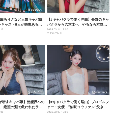
園ありさなど人気キャバ嬢
【#キャバクラで働く理由】長野のキャ
ーキャスト9人が栄誉ある受
バクラから六本木へ「やるなら本気」
C STAR CAST AWARD
──東京・六本木「FABRIC LOUNGE
:12
2025.03.11 18:00
モデルプレス
TOKYO」えりか
が増すキャバ嬢】芸能界への
【#キャバクラで働く理由】プロゴルフ
、絶望の淵で救われたライ
ァー・女優…“柴咲コウファン”父きっ
立する中でさらなる高み目指
かけにあらゆる道志した過去 東京・六
:00
2025.03.07 19:00