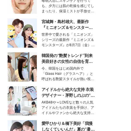
毎朝入念にスキンケアを行って
ン（捕水肌）」がスキンケア
も、夕方には肌の乾燥を感じてし
の常識を変える予感
まったり、保湿ミストが手放せな
いという読者も多いのでは？そん
宮城舞・島村雄大、最新作
な美容の常識を大きく変える可能
性を秘めた、革新的な「Water
『ミニオンズ＆モンスター
Capturing Skin（ウォーターキャ
ズ』の魅力熱弁 ハチャメチャ
世界中で愛される「ミニオンズ」
プチャリングスキン：捕水肌）」
だけじゃない“友情と絆”に感
シリーズの最新作『ミニオンズ＆
技術を、花王が構築した。
動
モンスターズ』が8月7日（金）に
公開。モデルプレスでは、“大のミ
韓国発の“艶髪トレンド”到来
ニオン好き”という共通点を持つモ
デルの宮城舞と島村雄大の特別対
美容好きの女性の自信を育む
談をお届け！それぞれの視点か
「ヘアケア事情」って？
今、韓国をはじめ国内外で
ら、今作ならではの魅力や予想外
「Glass Hair（グラスヘア）」と
の感動をもたらす奥深いストーリ
呼ばれる艶髪スタイルが熱い視線
ーについて熱く語り合ってもらっ
を集めています。メイクやファッ
た。
アイドルから絶大な支持 衣装
ションの完成度を高めるベースと
して、“髪そのものの美しさ”に改
デザイナー・茅野しのぶの“可
めて注目する人が増えている様
愛い”を作る美学＜「シチズン
AKB48や＝LOVEなど数々の人気
子。今回は、そんな憧れの艶やか
クロスシー」インタビュー＞
アイドルたちの衣装を手掛け、ア
な髪を日常で叶える、美容好きの
イドルやファンから絶大な支持を
女性たちのヘアケア事情を紹介し
得る、株式会社オサレカンパニー
ます。
愛甲ひかり＆橋下美好「我慢
取締役兼クリエイティブディレク
ター・茅野しのぶ。一人ひとりの
しなくていいんだ」夏の“暑さ