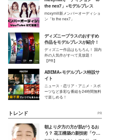
the nex7」×モデルプレス
moxymill新メンバーオーディショ
ン「to the nex7」
ディズニープラスのおすすめ
作品をモデルプレスが紹介！
ディズニー作品はもちろん！ 国内
外の人気作がすべて見放題！
【PR】
ABEMA×モデルプレス特設サ
イト
ニュース・恋リア・アニメ・スポ
ーツなど多彩な番組を24時間無料
で楽しめる！
トレンド
PR
朝より夕方の方が肌がうるお
う？ 花王構築の新技術「ウォ
ーターキャプチャリングスキ