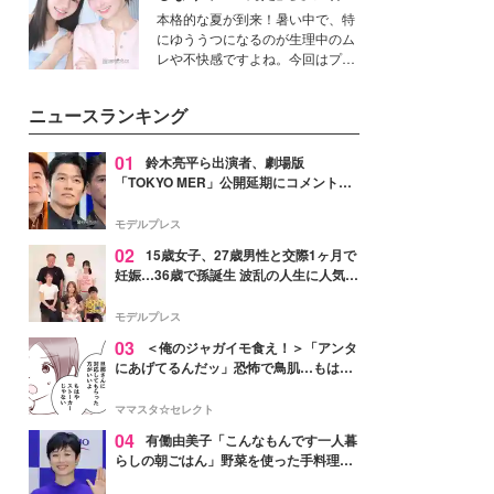
個性に寄り添い、魅力を引き出す
対策”の新しい選択肢とは？
本格的な夏が到来！暑い中で、特
衣装作りは、多くの女性たちに勇
にゆううつになるのが生理中のム
気と自信を与え続けている。
レや不快感ですよね。今回はプラ
イベートでも仲良しで旅行好きな
モデル・愛甲ひかりさんと橋下美
ニュースランキング
好さんを迎えて本音で女子会トー
ク。猛暑のお出かけを快適に過ご
すヒントや、2人が感動した夏の
01
鈴木亮平ら出演者、劇場版
生理の新常識にも迫りました。
「TOKYO MER」公開延期にコメント
「現実のヒーローたちにチームMERから
最大の敬意とエールを」
モデルプレス
02
15歳女子、27歳男性と交際1ヶ月で
妊娠…36歳で孫誕生 波乱の人生に人気タ
レント思わずツッコミ「だいぶ危ねえ
よ！」
モデルプレス
03
＜俺のジャガイモ食え！＞「アンタ
にあげてるんだッ」恐怖で鳥肌…もはや
ストーカー？【第3話まんが】
ママスタ☆セレクト
04
有働由美子「こんなもんです一人暮
らしの朝ごはん」野菜を使った手料理公
開「作ってみたい」「ヘルシーで美味し