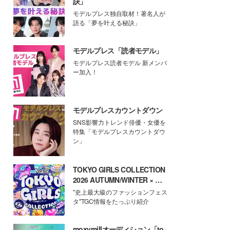
訣」
モデルプレス独自取材！著名人が
語る「夢を叶える秘訣」
モデルプレス「読者モデル」
モデルプレス読者モデル 新メンバ
ー加入！
モデルプレスカウントダウン
SNS影響力トレンド俳優・女優を
特集「モデルプレスカウントダウ
ン」
TOKYO GIRLS COLLECTION
2026 AUTUMN/WINTER × モ
デルプレス
"史上最大級のファッションフェス
タ"TGC情報をたっぷり紹介
moxymillオーディション「to