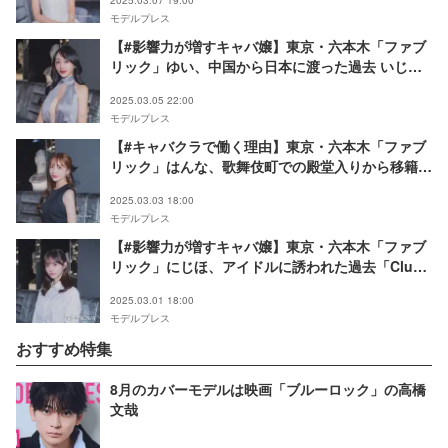
モデルプレス
【#影響力が増すキャバ嬢】東京・六本木「ファブ
リック」ゆい、中国から日本に渡った過去 いじめ
乗り越え夜の世界で活躍「ファブリックの顔になり
2025.03.05 22:00
たい」
モデルプレス
【#キャバクラで働く理由】東京・六本木「ファブ
リック」はんな、歌舞伎町での殿堂入りから移籍 5
人姉弟育てた両親への恩返し語る
2025.03.03 18:00
モデルプレス
【#影響力が増すキャバ嬢】東京・六本木「ファブ
リック」にじほ、アイドルに誘われた過去「Club
A」さんごとのTikTok裏話も明かす
2025.03.01 18:00
モデルプレス
おすすめ特集
8月のカバーモデルは映画「ブルーロック」の高橋
文哉