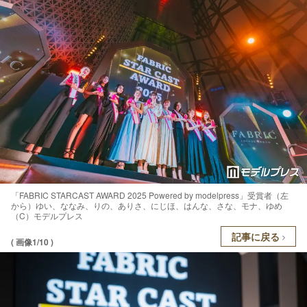
「FABRIC STARCAST AWARD 2025 Powered by modelpress」受賞者（左
から）ゆい、ななみ、りの、ありさ、にじほ、はんな、さな、モナ、ゆめ
（C）モデルプレス
記事に戻る
( 画像1/10 )