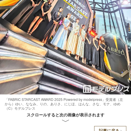
「FABRIC STARCAST AWARD 2025 Powered by modelpress」受賞者（左
から）ゆい、ななみ、りの、ありさ、にじほ、はんな、さな、モナ、ゆめ
（C）モデルプレス
スクロールすると次の画像が表示されます
記事に戻る