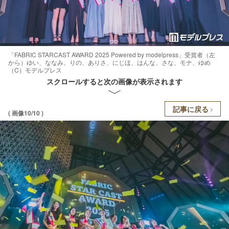
「FABRIC STARCAST AWARD 2025 Powered by modelpress」受賞者（左
から）ゆい、ななみ、りの、ありさ、にじほ、はんな、さな、モナ、ゆめ
（C）モデルプレス
スクロールすると次の画像が表示されます
記事に戻る
( 画像10/10 )