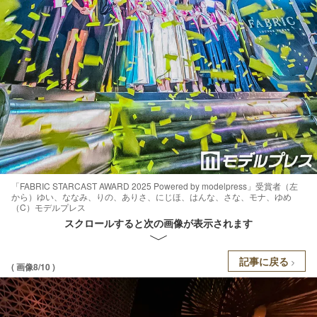
「FABRIC STARCAST AWARD 2025 Powered by modelpress」受賞者（左
から）ゆい、ななみ、りの、ありさ、にじほ、はんな、さな、モナ、ゆめ
（C）モデルプレス
スクロールすると次の画像が表示されます
記事に戻る
( 画像8/10 )