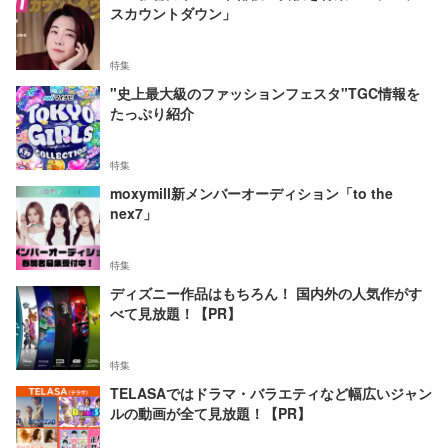
スカウントダウン」
特集
"史上最大級のファッションフェスタ"TGC情報を
たっぷり紹介
特集
moxymill新メンバーオーディション「to the
nex7」
特集
ディズニー作品はもちろん！ 国内外の人気作がす
べて見放題！【PR】
特集
TELASAではドラマ・バラエティなど幅広いジャン
ルの動画が全て見放題！【PR】