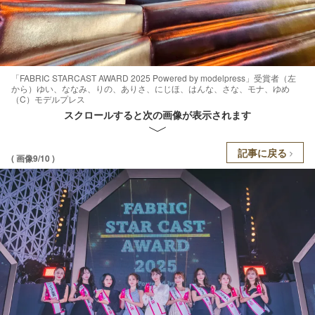
「FABRIC STARCAST AWARD 2025 Powered by modelpress」受賞者（左
から）ゆい、ななみ、りの、ありさ、にじほ、はんな、さな、モナ、ゆめ
（C）モデルプレス
スクロールすると次の画像が表示されます
記事に戻る
( 画像9/10 )