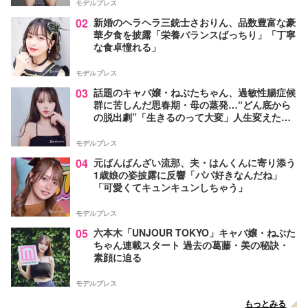
モデルプレス
02
新婚のヘラヘラ三銃士さおりん、品数豊富な豪
華夕食を披露「栄養バランスばっちり」「丁寧
な食卓憧れる」
モデルプレス
03
話題のキャバ嬢・ねぶたちゃん、過敏性腸症候
群に苦しんだ思春期・母の蒸発…“どん底から
の脱出劇”「生きるのって大変」人生変えた言
葉とは【インタビュー連載Vol.1】
モデルプレス
04
元ばんばんざい流那、夫・はんくんに寄り添う
1歳娘の姿披露に反響「パパ好きなんだね」
「可愛くてキュンキュンしちゃう」
モデルプレス
05
六本木「UNJOUR TOKYO」キャバ嬢・ねぶた
ちゃん連載スタート 過去の葛藤・美の秘訣・
素顔に迫る
モデルプレス
もっとみる