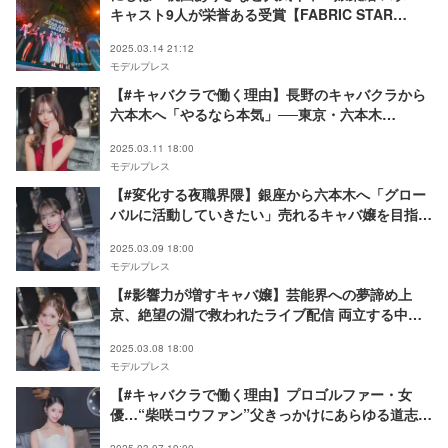
キャスト9人が栄誉ある受賞【FABRIC STAR
CAST AWARD 2025】
2025.03.14 21:12
モデルプレス
【#キャバクラで働く理由】長野のキャバクラから
六本木へ「やるなら本気」──東京・六本木
「FABRIC LOUNGE TOKYO」えりか
2025.03.11 18:00
モデルプレス
【#変化する夜職界隈】銀座から六本木へ「グロー
バルに活動していきたい」売れるキャバ嬢を目指
す、ゆりかの覚悟──東京・六本木「FABRIC
2025.03.09 18:00
LOUNGE TOKYO」
モデルプレス
【#影響力が増すキャバ嬢】芸能界への夢諦め上
京、絶望の淵で救われたライブ配信 両立する中で
さらなる高み目指す──東京・六本木「FABRIC
2025.03.08 18:00
LOUNGE TOKYO」櫻りおん
モデルプレス
【#キャバクラで働く理由】プロゴルファー・女
優…“柴咲コウファン”父きっかけにあらゆる道志し
た過去 東京・六本木「ファブリック」りのの素顔
2025.03.07 19:00