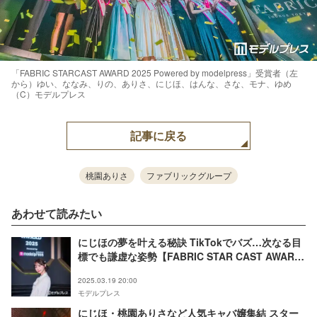
「FABRIC STARCAST AWARD 2025 Powered by modelpress」受賞者（左
から）ゆい、ななみ、りの、ありさ、にじほ、はんな、さな、モナ、ゆめ
（C）モデルプレス
記事に戻る
桃園ありさ
ファブリックグループ
あわせて読みたい
にじほの夢を叶える秘訣 TikTokでバズ…次なる目
標でも謙虚な姿勢【FABRIC STAR CAST AWARD
2025】
2025.03.19 20:00
モデルプレス
にじほ・桃園ありさなど人気キャバ嬢集結 スター