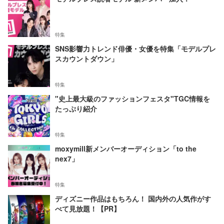
特集
SNS影響力トレンド俳優・女優を特集「モデルプレ
スカウントダウン」
特集
"史上最大級のファッションフェスタ"TGC情報を
たっぷり紹介
特集
moxymill新メンバーオーディション「to the
nex7」
特集
ディズニー作品はもちろん！ 国内外の人気作がす
べて見放題！【PR】