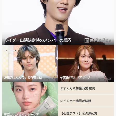
ライダー出演決定時のメンバーの反応
原動力となっている存在とは
卒業後7年ぶりアリーナ
テオくん＆加藤乃愛 破局
レインボー池田が結婚
【心理テスト】恋の深め方
朝活コスメ＆インナーケア