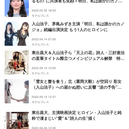
るもの”に共演者も笑顔＜明日、私は誰かのカノジ
ョ シーズン2＞
2023.05.02 18:03
モデルプレス
入山法子、茅島みずき主演「明日、私は誰かのカノ
ジョ」続編出演決定 もう1人のヒロインに
2023.04.14 07:00
モデルプレス
東出昌大＆入山法子ら「天上の花」詩人・三好達治
の直筆タイトル際立つメインビジュアル解禁 特報
映像も
2022.09.15 13:00
モデルプレス
「雪女と蟹を食う」北（重岡大毅）が空回り 彩女
（入山法子）への届かぬ想いに反響 “涙の予告”も
話題
2022.09.10 12:37
モデルプレス
東出昌大、主演映画決定 ヒロイン・入山法子と純
粋で凄まじい“愛”＆“詩人の生”描く
2022.04.04 12:00