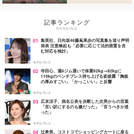
記事ランキング
RANKING
01
集英社、日向坂46藤嶌果歩の写真集を巡り声明
発表 注意喚起も「必要に応じて法的措置を含
む対応を検討」
モデルプレス
02
寺田心、週6ジム通いで体重62kg→82kgに
110kgのベンチプレス持ち上げる姿披露「胸板
の厚みすごい」「かっこいい」と反響
モデルプレス
03
広末涼子、病名公表を決断した次男からの言葉
「言い訳にするのも嫌だった」「言うべきか迷
った」
モデルプレス
04
辻希美、コストコでショッピングカートに座る