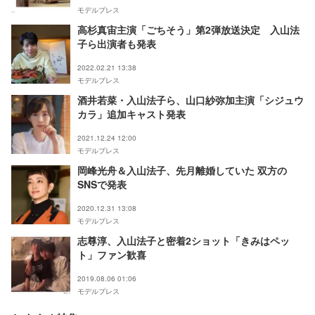
モデルプレス
高杉真宙主演「ごちそう」第2弾放送決定 入山法
子ら出演者も発表
2022.02.21 13:38
モデルプレス
酒井若菜・入山法子ら、山口紗弥加主演「シジュウ
カラ」追加キャスト発表
2021.12.24 12:00
モデルプレス
岡峰光舟＆入山法子、先月離婚していた 双方の
SNSで発表
2020.12.31 13:08
モデルプレス
志尊淳、入山法子と密着2ショット「きみはペッ
ト」ファン歓喜
2019.08.06 01:06
モデルプレス