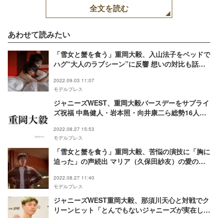
全文を読む
あわせて読みたい
「雪女と蟹を食う」重岡大毅、入山法子をベッドで
ハグ“大人のラブシーン”に反響 想いの対比も話題
に
2022.09.03 11:07
モデルプレス
ジャニーズWEST、重岡大毅バースデーをサプライ
ズ祝福 中島健人・岩本照・向井康二ら総勢16人豪
華出演メンバーに「すごい」の声
2022.08.27 15:53
モデルプレス
「雪女と蟹を食う」重岡大毅、苦悩の演技に「胸に
迫った」の声続出 マリア（久保田紗友）の愛の深
さにも反響
2022.08.27 11:40
モデルプレス
ジャニーズWEST重岡大毅、那須川天心と対戦でク
リーンヒット「とんでもないジャニーズが実在し