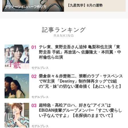
【九星気学】8月の運勢
グラマーツインハーフ作り方
記事ランキング
RANKING
01
テレ東、東野圭吾さん追悼 亀梨和也主演「東
野圭吾 手紙」再放送へ 佐藤隆太・本田翼・中
村倫也ら出演
モデルプレス
02
榮倉奈々＆赤楚衛二、禁断のラブ・サスペンス
でW主演 「Destiny」制作陣再タッグで2組
の“兄・妹”の切ない運命描く【あにいもうと】
モデルプレス
03
超特急・高松アロハ、好きな“アイス”は
EBiDAN後輩グループメンバー「すごい愛らし
い子なんですよ」【名探偵のままでいて】
モデルプレス