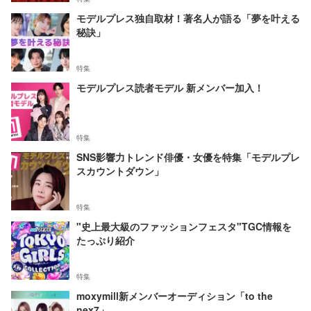
モデルプレス独自取材！著名人が語る「夢を叶える
秘訣」
特集
モデルプレス読者モデル 新メンバー加入！
特集
SNS影響力トレンド俳優・女優を特集「モデルプレ
スカウントダウン」
特集
"史上最大級のファッションフェスタ"TGC情報を
たっぷり紹介
特集
moxymill新メンバーオーディション「to the
nex7」