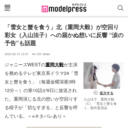
「雪女と蟹を食う」北（重岡大毅）が空回り 
彩女（入山法子）への届かぬ想いに反響 “涙の
予告”も話題
2022.09.10 12:37
44,720
views
ジャニーズWESTの
重岡大毅
が主演
を務めるテレビ東京系ドラマ24「雪
女と蟹を食う」（毎週金曜深夜0時
12分～）の第10話が9日に放送され
拡大する
た。重岡演じる北の想いが空回りす
入山法子、重岡大毅
（C）「雪女と蟹を食
る様子が「切なすぎる」と反響を呼
う」製作委員会
んでいる。＜※ネタバレあり＞