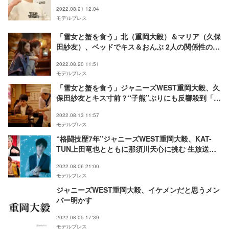
た」「最強」称賛相次ぐ
2022.08.21 12:04
モデルプレス
「雪女と蟹を食う」北（重岡大毅）＆マリア（久保
田紗友）、ベッドでキス＆おんぶ 2人の関係性の変
化に視聴者釘付け
2022.08.20 11:51
モデルプレス
「雪女と蟹を食う」ジャニーズWEST重岡大毅、久
保田紗友とキス寸前？“子熊”ぶりにも反響殺到「私
も飼いたい」
2022.08.13 11:57
モデルプレス
“格闘技歴7年”ジャニーズWEST重岡大毅、KAT-
TUN上田竜也とともに那須川天心に挑む 生放送で
対決決定
2022.08.06 21:00
モデルプレス
ジャニーズWEST重岡大毅、イケメンだと思うメン
バー明かす
2022.08.05 17:39
モデルプレス