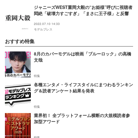
ジャニーズWEST重岡大毅の“お姫様”呼びに視聴者
悶絶「破壊力すごすぎ」「まさに王子様」と反響
2022.07.10 14:33
モデルプレス
おすすめ特集
8月のカバーモデルは映画「ブルーロック」の高橋
文哉
特集
各種エンタメ・ライフスタイルにまつわるランキン
グ＆読者アンケート結果を発表
特集
業界初！ 全プラットフォーム横断の大規模読者参
加型アワード
特集