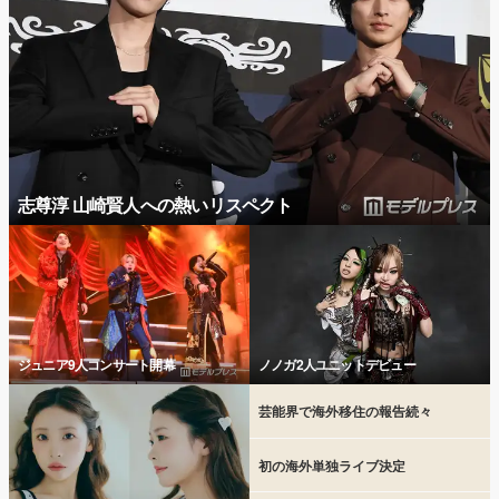
志尊淳 山崎賢人への熱いリスペクト
ジュニア9人コンサート開幕
ノノガ2人ユニットデビュー
芸能界で海外移住の報告続々
初の海外単独ライブ決定