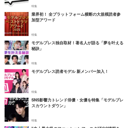
特集
業界初！ 全プラットフォーム横断の大規模読者参
加型アワード
特集
モデルプレス独自取材！著名人が語る「夢を叶える
秘訣」
特集
モデルプレス読者モデル 新メンバー加入！
特集
SNS影響力トレンド俳優・女優を特集「モデルプレ
スカウントダウン」
特集