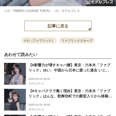
りの「FABRIC LOUNGE TOKYO」（C）モデルプレス
記事に戻る
りの（ファブリック）
ファブリックグループ
あわせて読みたい
【#影響力が増すキャバ嬢】東京・六本木「ファブ
リック」ゆい、中国から日本に渡った過去 いじめ
乗り越え夜の世界で活躍「ファブリックの顔になり
2025.03.05 22:00
たい」
モデルプレス
【#キャバクラで働く理由】東京・六本木「ファブ
リック」はんな、歌舞伎町での殿堂入りから移籍 5
人姉弟育てた両親への恩返し語る
2025.03.03 18:00
モデルプレス