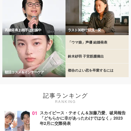
再婚発表 お相手は妊娠中
ラスト30秒で状況一変
「ウマ娘」声優 結婚発表
鈴木砂羽 子宮筋腫摘出
都合のよい恋を卒業するには
朝活コスメ＆インナーケア
記事ランキング
RANKING
01
スカイピース・テオくん＆加藤乃愛、破局報告
「どちらかに非があったわけではなく」2023
年2月に交際発表