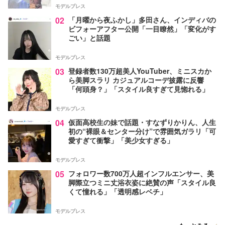
モデルプレス
02
「月曜から夜ふかし」多田さん、インディバの
ビフォーアフター公開「一目瞭然」「変化がす
ごい」と話題
モデルプレス
03
登録者数130万超美人YouTuber、ミニスカか
ら美脚スラリ カジュアルコーデ披露に反響
「何頭身？」「スタイル良すぎて見惚れる」
モデルプレス
04
仮面高校生の妹で話題・すなずりかりん、人生
初の“裸眼＆センター分け”で雰囲気ガラリ「可
愛すぎて衝撃」「美少女すぎる」
モデルプレス
05
フォロワー数700万人超インフルエンサー、美
脚際立つミニ丈浴衣姿に絶賛の声「スタイル良
くて憧れる」「透明感レベチ」
モデルプレス