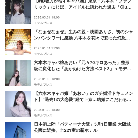
【#影響力が増すキャバ嬢】東京・六本木「ファブ
リック」にじほ、アイドルに誘われた過去「Club
A」さんごとのTikTok裏話も明かす
2025.03.01 18:00
モデルプレス
「なぁぜなぁぜ」生みの親・桃園ありさ、初のシャ
ンパンタワーに感動 六本木を花々で彩った幻想的
なバースデーに潜入
2025.01.31 21:00
モデルプレス
六本木キャバ嬢あおい「元々70キロあった」整形
級に変化した「あかぬけた方法ベスト3」＜モデル
プレスインタビュー＞
2025.01.30 18:00
モデルプレス
【六本木キャバ嬢「あおい」のガチ婚活ドキュメン
ト】“過去1の大恋愛”経て上京…結婚にこだわる理
由、これまでの恋愛遍歴・理想の相手は？
2025.01.30 18:00
モデルプレス
日本初上陸「パティーナ⼤阪」5月1日開業 大阪城
公園に近接、全221室の新ホテル