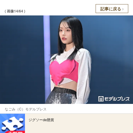
記事に戻る
( 画像14/64 )
なごみ（C）モデルプレス
ジグソーde懸賞