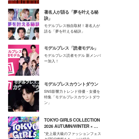
著名人が語る「夢を叶える秘
訣」
モデルプレス独自取材！著名人が
語る「夢を叶える秘訣」
モデルプレス「読者モデル」
モデルプレス読者モデル 新メンバ
ー加入！
モデルプレスカウントダウン
SNS影響力トレンド俳優・女優を
特集「モデルプレスカウントダウ
ン」
TOKYO GIRLS COLLECTION
2026 AUTUMN/WINTER × モ
デルプレス
"史上最大級のファッションフェス
タ"TGC情報をたっぷり紹介