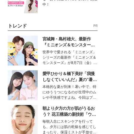
中！
トレンド
PR
宮城舞・島村雄大、最新作
『ミニオンズ＆モンスター
ズ』の魅力熱弁 ハチャメチャ
世界中で愛される「ミニオンズ」
だけじゃない“友情と絆”に感
シリーズの最新作『ミニオンズ＆
動
モンスターズ』が8月7日（金）に
公開。モデルプレスでは、“大のミ
愛甲ひかり＆橋下美好「我慢
ニオン好き”という共通点を持つモ
デルの宮城舞と島村雄大の特別対
しなくていいんだ」夏の“暑さ
談をお届け！それぞれの視点か
対策”の新しい選択肢とは？
本格的な夏が到来！暑い中で、特
ら、今作ならではの魅力や予想外
にゆううつになるのが生理中のム
の感動をもたらす奥深いストーリ
レや不快感ですよね。今回はプラ
ーについて熱く語り合ってもらっ
イベートでも仲良しで旅行好きな
た。
朝より夕方の方が肌がうるお
モデル・愛甲ひかりさんと橋下美
好さんを迎えて本音で女子会トー
う？ 花王構築の新技術「ウォ
ク。猛暑のお出かけを快適に過ご
ーターキャプチャリングスキ
毎朝入念にスキンケアを行って
すヒントや、2人が感動した夏の
ン（捕水肌）」がスキンケア
も、夕方には肌の乾燥を感じてし
生理の新常識にも迫りました。
の常識を変える予感
まったり、保湿ミストが手放せな