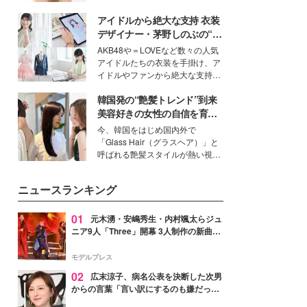
いという読者も多いのでは？そん
アイドルから絶大な支持 衣装
な美容の常識を大きく変える可能
性を秘めた、革新的な「Water
デザイナー・茅野しのぶの“可
Capturing Skin（ウォーターキャ
愛い”を作る美学＜「シチズン
AKB48や＝LOVEなど数々の人気
プチャリングスキン：捕水肌）」
クロスシー」インタビュー＞
アイドルたちの衣装を手掛け、ア
技術を、花王が構築した。
イドルやファンから絶大な支持を
得る、株式会社オサレカンパニー
韓国発の“艶髪トレンド”到来
取締役兼クリエイティブディレク
ター・茅野しのぶ。一人ひとりの
美容好きの女性の自信を育む
個性に寄り添い、魅力を引き出す
「ヘアケア事情」って？
今、韓国をはじめ国内外で
衣装作りは、多くの女性たちに勇
「Glass Hair（グラスヘア）」と
気と自信を与え続けている。
呼ばれる艶髪スタイルが熱い視線
を集めています。メイクやファッ
ションの完成度を高めるベースと
ニュースランキング
して、“髪そのものの美しさ”に改
めて注目する人が増えている様
子。今回は、そんな憧れの艶やか
01
元木湧・安嶋秀生・内村颯太らジュ
な髪を日常で叶える、美容好きの
ニア9人「Three」開幕 3人制作の新曲＆
女性たちのヘアケア事情を紹介し
手描きセットに込めた想い「もっと前に
ます。
進んで夢を掴みたい」【ゲネプロレポ】
モデルプレス
02
広末涼子、病名公表を決断した次男
からの言葉「言い訳にするのも嫌だっ
た」「言うべきか迷った」