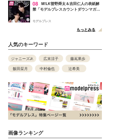
08
M!LK曽野舜太＆吉田仁人の表紙解
禁「モデルプレスカウントダウンマガジ
ン」巻頭に登場
モデルプレス
もっとみる
人気のキーワード
ジャニーズJr.
広末涼子
藤嶌果歩
飯田栞月
中村倫也
辻希美
画像ランキング