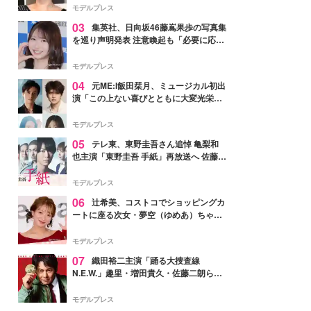
モデルプレス
03
集英社、日向坂46藤嶌果歩の写真集
を巡り声明発表 注意喚起も「必要に応じ
て法的措置を含む対応を検討」
モデルプレス
04
元ME:I飯田栞月、ミュージカル初出
演「この上ない喜びとともに大変光栄」
4年ぶり上演「ファントム」城田優らキ
ャスト発表
モデルプレス
05
テレ東、東野圭吾さん追悼 亀梨和
也主演「東野圭吾 手紙」再放送へ 佐藤隆
太・本田翼・中村倫也ら出演
モデルプレス
06
辻希美、コストコでショッピングカ
ートに座る次女・夢空（ゆめあ）ちゃん
の姿公開「乗りこなしてる感じが可愛す
ぎ」「成長を感じる」の声
モデルプレス
07
織田裕二主演「踊る大捜査線
N.E.W.」趣里・増田貴久・佐藤二朗ら新
メンバー紹介映像解禁 各キャラクター象
徴する“謎のキーワード”も
モデルプレス