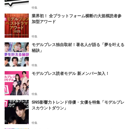
特集
業界初！ 全プラットフォーム横断の大規模読者参
加型アワード
特集
モデルプレス独自取材！著名人が語る「夢を叶える
秘訣」
特集
モデルプレス読者モデル 新メンバー加入！
特集
SNS影響力トレンド俳優・女優を特集「モデルプレ
スカウントダウン」
特集