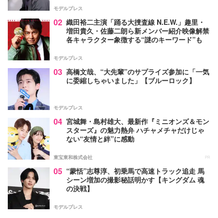
モデルプレス
02
織田裕二主演「踊る大捜査線 N.E.W.」趣里・
増田貴久・佐藤二朗ら新メンバー紹介映像解禁
各キャラクター象徴する“謎のキーワード”も
モデルプレス
03
高橋文哉、“大先輩”のサプライズ参加に「一気
に委縮しちゃいました」【ブルーロック】
モデルプレス
04
宮城舞・島村雄大、最新作『ミニオンズ＆モン
スターズ』の魅力熱弁 ハチャメチャだけじゃ
ない“友情と絆”に感動
東宝東和株式会社
PR
05
“蒙恬”志尊淳、初乗馬で高速トラック追走 馬
シーン増加の撮影秘話明かす【キングダム 魂
の決戦】
モデルプレス