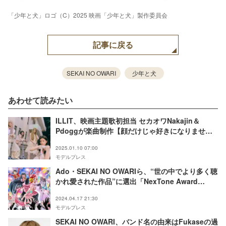
「少年と犬」ロゴ（C）2025 映画「少年と犬」製作委員会
記事に戻る
SEKAI NO OWARI
少年と犬
あわせて読みたい
ILLIT、映画主題歌初担当 セカオワNakajin＆
Pdoggが楽曲制作【顔だけじゃ好きになりませ
ん】
2025.01.10 07:00
モデルプレス
Ado・SEKAI NO OWARIら、“世の中でより多く聴
かれ愛された作品”に選出「NexTone Award
2024」受賞者・作品発表
2024.04.17 21:30
モデルプレス
SEKAI NO OWARI、バンド名の由来はFukaseの過