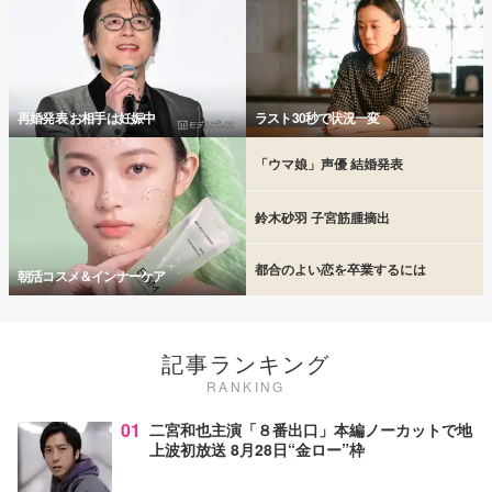
再婚発表 お相手は妊娠中
ラスト30秒で状況一変
「ウマ娘」声優 結婚発表
鈴木砂羽 子宮筋腫摘出
都合のよい恋を卒業するには
朝活コスメ＆インナーケア
記事ランキング
RANKING
01
二宮和也主演「８番出口」本編ノーカットで地
上波初放送 8月28日“金ロー”枠