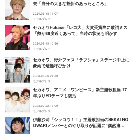
去「自分の大きな挫折のあったところ」
2024.03.18 11:07
モデルプレス
セカオワFukase「レコ大」大賞受賞曲に歌詞ミス
「熱が39度近くあって」当時の状況も明かす
2024.03.18 10:56
モデルプレス
セカオワ、野外フェス「ラブシャ」ステージ中止に
豪雨で避難呼びかけ
2023.08.26 21:30
モデルプレス
セカオワ、アニメ「ワンピース」新主題歌担当 17
年ぶりEDテーマも復活
2023.07.22 18:00
モデルプレス
伊藤沙莉「シッコウ！！」主題歌担当のSEKAI NO
OWARIメンバーとのやり取りが話題に“偶然遭
遇”にファンも驚き