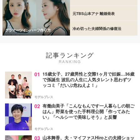
元TBS山本アナ 離婚発表
冷め切った夫婦関係の修復法
グラマーツインハーフ作り方
記事ランキング
RANKING
01
15歳女子、27歳男性と交際1ヶ月で妊娠…36歳
で孫誕生 波乱の人生に人気タレント思わずツ
ッコミ「だいぶ危ねえよ！」
モデルプレス
02
有働由美子「こんなもんです一人暮らしの朝ご
はん」野菜を使った手料理公開「作ってみた
い」「ヘルシーで美味しそう」と反響
モデルプレス
03
山本舞香、夫・マイファスHiroとの夫婦ショッ