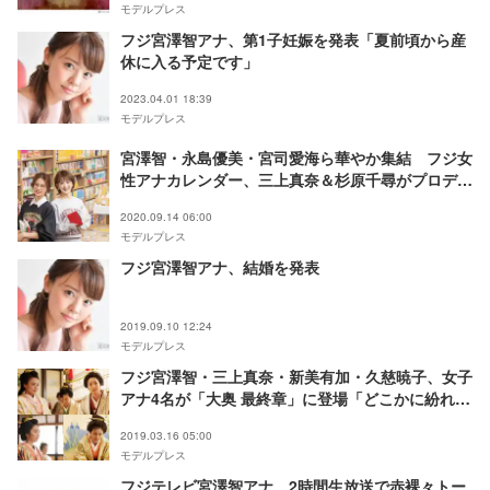
モデルプレス
フジ宮澤智アナ、第1子妊娠を発表「夏前頃から産
休に入る予定です」
2023.04.01 18:39
モデルプレス
宮澤智・永島優美・宮司愛海ら華やか集結 フジ女
性アナカレンダー、三上真奈＆杉原千尋がプロデュ
ース
2020.09.14 06:00
モデルプレス
フジ宮澤智アナ、結婚を発表
2019.09.10 12:24
モデルプレス
フジ宮澤智・三上真奈・新美有加・久慈暁子、女子
アナ4名が「大奥 最終章」に登場「どこかに紛れ込
んでいます」
2019.03.16 05:00
モデルプレス
フジテレビ宮澤智アナ、2時間生放送で赤裸々トー