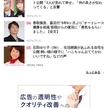
ト公開「2人が見れて幸せ」「仲の良さが伝わ
ってくる」と反響
モデルプレス
04
香取慎吾、森且行“5年9ヶ月ぶり”オートレース
優勝を祝福 怪我からの復活に「勇気をもらい
ました」【全文】
モデルプレス
05
石田ゆり子（56）、生活雑貨があふれる自宅を
公開 飼い猫の様子に「ハニちゃんおててかわ
いいですね」などの声
ABEMA TIMES
もっとみる