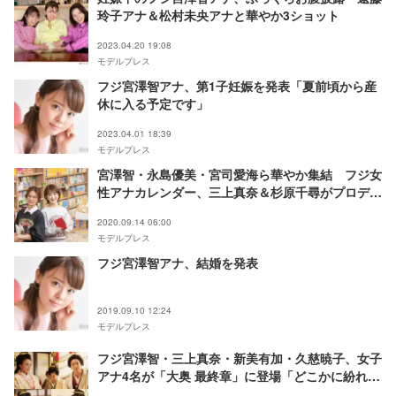
玲子アナ＆松村未央アナと華やか3ショット
2023.04.20 19:08
モデルプレス
フジ宮澤智アナ、第1子妊娠を発表「夏前頃から産
休に入る予定です」
2023.04.01 18:39
モデルプレス
宮澤智・永島優美・宮司愛海ら華やか集結 フジ女
性アナカレンダー、三上真奈＆杉原千尋がプロデュ
ース
2020.09.14 06:00
モデルプレス
フジ宮澤智アナ、結婚を発表
2019.09.10 12:24
モデルプレス
フジ宮澤智・三上真奈・新美有加・久慈暁子、女子
アナ4名が「大奥 最終章」に登場「どこかに紛れ込
んでいます」