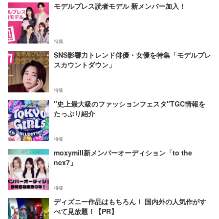
モデルプレス読者モデル 新メンバー加入！
特集
SNS影響力トレンド俳優・女優を特集「モデルプレ
スカウントダウン」
特集
"史上最大級のファッションフェスタ"TGC情報を
たっぷり紹介
特集
moxymill新メンバーオーディション「to the
nex7」
特集
ディズニー作品はもちろん！ 国内外の人気作がす
べて見放題！【PR】