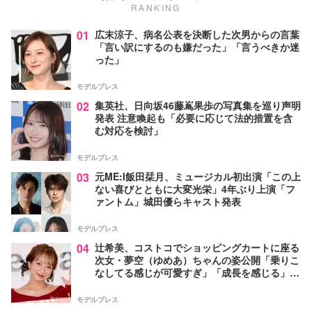
RANKING
01
広末涼子、病名公表を決断した次男からの言葉
「言い訳にするのも嫌だった」「言うべきか迷
った」
モデルプレス
02
集英社、日向坂46藤嶌果歩の写真集を巡り声明
発表 注意喚起も「必要に応じて法的措置を含
む対応を検討」
モデルプレス
03
元ME:I飯田栞月、ミュージカル初出演「この上
ない喜びとともに大変光栄」4年ぶり上演「フ
ァントム」城田優らキャスト発表
モデルプレス
04
辻希美、コストコでショッピングカートに座る
次女・夢空（ゆめあ）ちゃんの姿公開「乗りこ
なしてる感じが可愛すぎ」「成長を感じる」の
声
モデルプレス