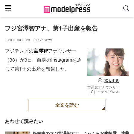
フジ宮澤智アナ、第1子出産を報告
2023.08.03 20:29
21,176
views
フジテレビの
宮澤智
アナウンサー
（33）が3日、自身のInstagramを通
じて第1子の出産を報告した。
拡大する
宮澤智アナウンサー
（C）モデルプレス
全文を読む
あわせて読みたい
妊娠中のフジ宮澤智アナ、ふっくらお腹披露 遠藤