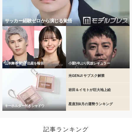
サッカー経験ゼロから演じる覚悟
山本舞香 第1子出産を報告
小栗5年ぶり民放レギュラー
光GENJI サブスク解禁
岩田＆イモトが巨大地上絵
星座別8月の運勢ランキング
キーホルダー付きシャドウ
記事ランキング