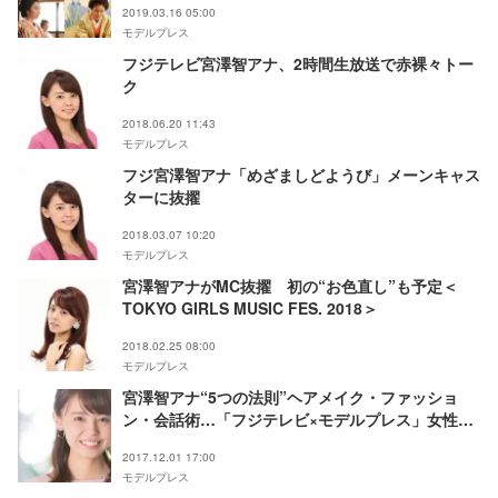
2019.03.16 05:00
モデルプレス
フジテレビ宮澤智アナ、2時間生放送で赤裸々トー
ク
2018.06.20 11:43
モデルプレス
フジ宮澤智アナ「めざましどようび」メーンキャス
ターに抜擢
2018.03.07 10:20
モデルプレス
宮澤智アナがMC抜擢 初の“お色直し”も予定＜
TOKYO GIRLS MUSIC FES. 2018＞
2018.02.25 08:00
モデルプレス
宮澤智アナ“5つの法則”ヘアメイク・ファッショ
ン・会話術…「フジテレビ×モデルプレス」女性ア
ナウンサー連載＜女子アナの“素”っぴん＞
2017.12.01 17:00
モデルプレス