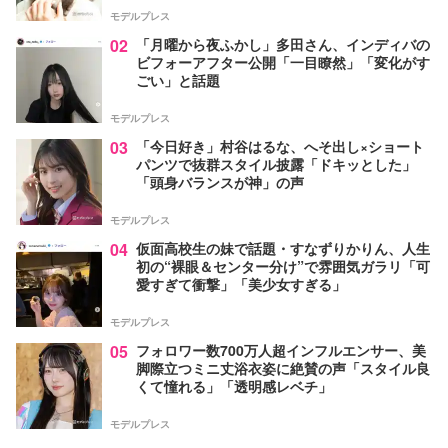
モデルプレス
02
「月曜から夜ふかし」多田さん、インディバの
ビフォーアフター公開「一目瞭然」「変化がす
ごい」と話題
モデルプレス
03
「今日好き」村谷はるな、へそ出し×ショート
パンツで抜群スタイル披露「ドキッとした」
「頭身バランスが神」の声
モデルプレス
04
仮面高校生の妹で話題・すなずりかりん、人生
初の“裸眼＆センター分け”で雰囲気ガラリ「可
愛すぎて衝撃」「美少女すぎる」
モデルプレス
05
フォロワー数700万人超インフルエンサー、美
脚際立つミニ丈浴衣姿に絶賛の声「スタイル良
くて憧れる」「透明感レベチ」
モデルプレス