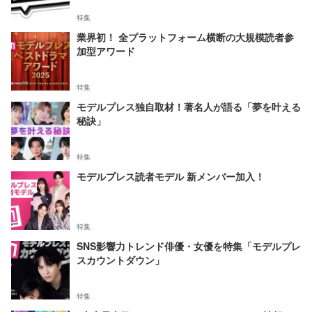
特集
業界初！ 全プラットフォーム横断の大規模読者参
加型アワード
特集
モデルプレス独自取材！著名人が語る「夢を叶える
秘訣」
特集
モデルプレス読者モデル 新メンバー加入！
特集
SNS影響力トレンド俳優・女優を特集「モデルプレ
スカウントダウン」
特集