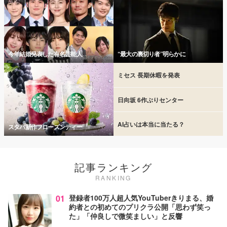
今年結婚発表した有名芸能人
“最大の裏切り者”明らかに
ミセス 長期休暇を発表
日向坂 6作ぶりセンター
AI占いは本当に当たる？
スタバ新作フローズンティー
記事ランキング
RANKING
01
登録者100万人超人気YouTuberきりまる、婚
約者との初めてのプリクラ公開「思わず笑っ
た」「仲良しで微笑ましい」と反響