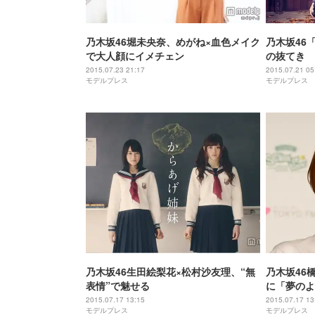
乃木坂46堀未央奈、めがね×血色メイク
乃木坂46「
で大人顔にイメチェン
の抜てき 
＜コメント
2015.07.23 21:17
2015.07.21 05
モデルプレス
モデルプレス
乃木坂46生田絵梨花×松村沙友理、“無
乃木坂46
表情”で魅せる
に「夢のよ
2015.07.17 13:15
2015.07.17 13
モデルプレス
モデルプレス