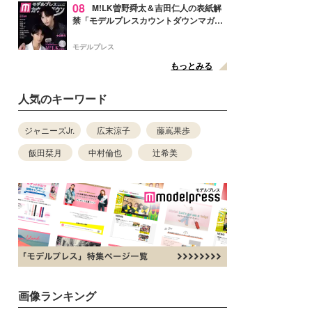
08
M!LK曽野舜太＆吉田仁人の表紙解
禁「モデルプレスカウントダウンマガジ
ン」巻頭に登場
モデルプレス
もっとみる
人気のキーワード
ジャニーズJr.
広末涼子
藤嶌果歩
飯田栞月
中村倫也
辻希美
画像ランキング