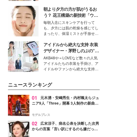
ーについて熱く語り合ってもらっ
を集めています。メイクやファッ
た。
朝より夕方の方が肌がうるお
ションの完成度を高めるベースと
して、“髪そのものの美しさ”に改
う？ 花王構築の新技術「ウォ
めて注目する人が増えている様
ーターキャプチャリングスキ
毎朝入念にスキンケアを行って
子。今回は、そんな憧れの艶やか
ン（捕水肌）」がスキンケア
も、夕方には肌の乾燥を感じてし
な髪を日常で叶える、美容好きの
の常識を変える予感
まったり、保湿ミストが手放せな
女性たちのヘアケア事情を紹介し
いという読者も多いのでは？そん
ます。
アイドルから絶大な支持 衣装
な美容の常識を大きく変える可能
性を秘めた、革新的な「Water
デザイナー・茅野しのぶの“可
Capturing Skin（ウォーターキャ
愛い”を作る美学＜「シチズン
AKB48や＝LOVEなど数々の人気
プチャリングスキン：捕水肌）」
クロスシー」インタビュー＞
アイドルたちの衣装を手掛け、ア
技術を、花王が構築した。
イドルやファンから絶大な支持を
得る、株式会社オサレカンパニー
取締役兼クリエイティブディレク
ニュースランキング
ター・茅野しのぶ。一人ひとりの
個性に寄り添い、魅力を引き出す
衣装作りは、多くの女性たちに勇
01
元木湧・安嶋秀生・内村颯太らジュ
気と自信を与え続けている。
ニア9人「Three」開幕 3人制作の新曲＆
手描きセットに込めた想い「もっと前に
進んで夢を掴みたい」【ゲネプロレポ】
モデルプレス
02
広末涼子、病名公表を決断した次男
からの言葉「言い訳にするのも嫌だっ
た」「言うべきか迷った」