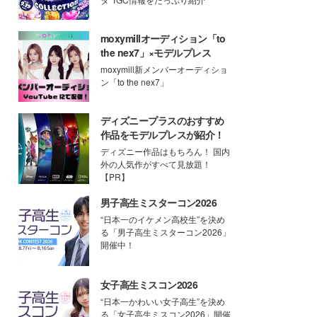
moxymillオーディション「to
the nex7」×モデルプレス
moxymill新メンバーオーディショ
ン「to the nex7」
ディズニープラスのおすすめ
作品をモデルプレスが紹介！
ディズニー作品はもちろん！ 国内
外の人気作がすべて見放題！
【PR】
男子高生ミスターコン2026
“日本一のイケメン高校生”を決め
る「男子高生ミスターコン2026」
開催中！
女子高生ミスコン2026
“日本一かわいい女子高生”を決め
る「女子高生ミスコン2026」開催