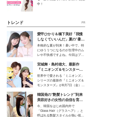
中！
トレンド
PR
愛甲ひかり＆橋下美好「我慢
しなくていいんだ」夏の“暑さ
対策”の新しい選択肢とは？
本格的な夏が到来！暑い中で、特
にゆううつになるのが生理中のム
レや不快感ですよね。今回はプラ
イベートでも仲良しで旅行好きな
宮城舞・島村雄大、最新作
モデル・愛甲ひかりさんと橋下美
好さんを迎えて本音で女子会トー
『ミニオンズ＆モンスター
ク。猛暑のお出かけを快適に過ご
ズ』の魅力熱弁 ハチャメチャ
世界中で愛される「ミニオンズ」
すヒントや、2人が感動した夏の
だけじゃない“友情と絆”に感
シリーズの最新作『ミニオンズ＆
生理の新常識にも迫りました。
動
モンスターズ』が8月7日（金）に
公開。モデルプレスでは、“大のミ
韓国発の“艶髪トレンド”到来
ニオン好き”という共通点を持つモ
デルの宮城舞と島村雄大の特別対
美容好きの女性の自信を育む
談をお届け！それぞれの視点か
「ヘアケア事情」って？
今、韓国をはじめ国内外で
ら、今作ならではの魅力や予想外
「Glass Hair（グラスヘア）」と
の感動をもたらす奥深いストーリ
呼ばれる艶髪スタイルが熱い視線