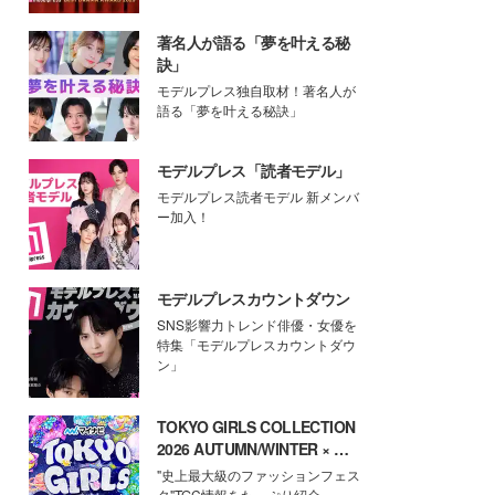
著名人が語る「夢を叶える秘
訣」
モデルプレス独自取材！著名人が
語る「夢を叶える秘訣」
モデルプレス「読者モデル」
モデルプレス読者モデル 新メンバ
ー加入！
モデルプレスカウントダウン
SNS影響力トレンド俳優・女優を
特集「モデルプレスカウントダウ
ン」
TOKYO GIRLS COLLECTION
2026 AUTUMN/WINTER × モ
デルプレス
"史上最大級のファッションフェス
タ"TGC情報をたっぷり紹介