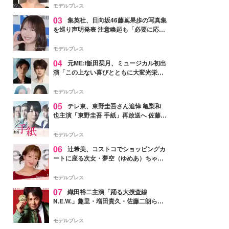
モデルプレス
03
集英社、日向坂46藤嶌果歩の写真集
を巡り声明発表 注意喚起も「必要に応じ
て法的措置を含む対応を検討」
モデルプレス
04
元ME:I飯田栞月、ミュージカル初出
演「この上ない喜びとともに大変光栄」
4年ぶり上演「ファントム」城田優らキ
ャスト発表
モデルプレス
05
テレ東、東野圭吾さん追悼 亀梨和
也主演「東野圭吾 手紙」再放送へ 佐藤隆
太・本田翼・中村倫也ら出演
モデルプレス
06
辻希美、コストコでショッピングカ
ートに座る次女・夢空（ゆめあ）ちゃん
の姿公開「乗りこなしてる感じが可愛す
ぎ」「成長を感じる」の声
モデルプレス
07
織田裕二主演「踊る大捜査線
N.E.W.」趣里・増田貴久・佐藤二朗ら新
メンバー紹介映像解禁 各キャラクター象
徴する“謎のキーワード”も
モデルプレス