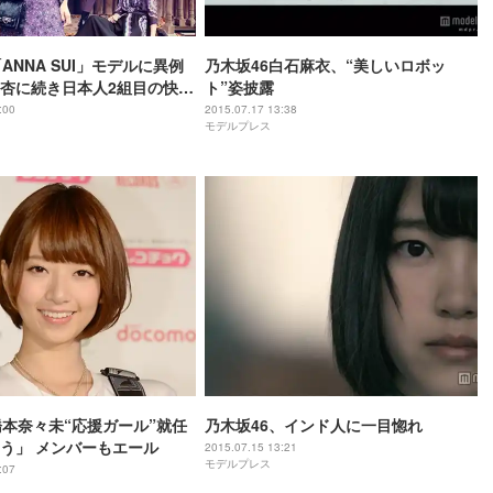
ANNA SUI」モデルに異例
乃木坂46白石麻衣、“美しいロボッ
杏に続き日本人2組目の快挙
ト”姿披露
到着＞
:00
2015.07.17 13:38
モデルプレス
橋本奈々未“応援ガール”就任
乃木坂46、インド人に一目惚れ
う」 メンバーもエール
2015.07.15 13:21
モデルプレス
:07