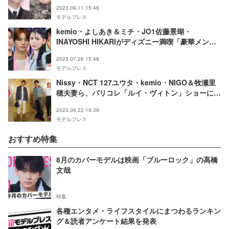
2023.09.11 15:46
モデルプレス
kemio・よしあき＆ミチ・JO1佐藤景瑚・
INAYOSHI HIKARIがディズニー満喫「豪華メンバ
ー」「オーラすごい」と反響
2023.07.26 15:48
モデルプレス
Nissy・NCT 127ユウタ・kemio・NIGO＆牧瀬里
穂夫妻ら、パリコレ「ルイ・ヴィトン」ショーに豪
華集結
2023.06.22 19:39
モデルプレス
おすすめ特集
8月のカバーモデルは映画「ブルーロック」の高橋
文哉
特集
各種エンタメ・ライフスタイルにまつわるランキン
グ＆読者アンケート結果を発表