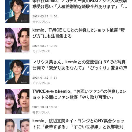
米在住kemio、アカデミー賞のRDJアジア人蔑視騒
動受け思い「人種差別的な経験全然あります」「結
局考えすぎだよで片付けられる」
2024.03.13 11:50
モデルプレス
kemio、TWICEモモとの仲良し2ショット披露 “呼
び方”にも注目集まる
2024.03.07 17:30
モデルプレス
マリウス葉さん、kemioとの交流告白 NYでの写真
公開で「繋がりあるなんて」「びっくり」驚きの声
2024.01.12 11:31
モデルプレス
TWICEモモ＆kemio、“お互いファン”の仲良し2シ
ョット公開にファン歓喜「やり取り可愛い」
2023.10.04 13:38
モデルプレス
kemio、渡辺直美＆イ・ヨンジとのNY集合ショッ
トに「豪華すぎる」「すごい世界線」と反響殺到