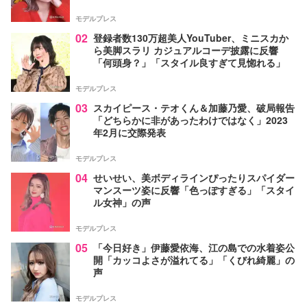
モデルプレス
02
登録者数130万超美人YouTuber、ミニスカか
ら美脚スラリ カジュアルコーデ披露に反響
「何頭身？」「スタイル良すぎて見惚れる」
モデルプレス
03
スカイピース・テオくん＆加藤乃愛、破局報告
「どちらかに非があったわけではなく」2023
年2月に交際発表
モデルプレス
04
せいせい、美ボディラインぴったりスパイダー
マンスーツ姿に反響「色っぽすぎる」「スタイ
ル女神」の声
モデルプレス
05
「今日好き」伊藤愛依海、江の島での水着姿公
開「カッコよさが溢れてる」「くびれ綺麗」の
声
モデルプレス