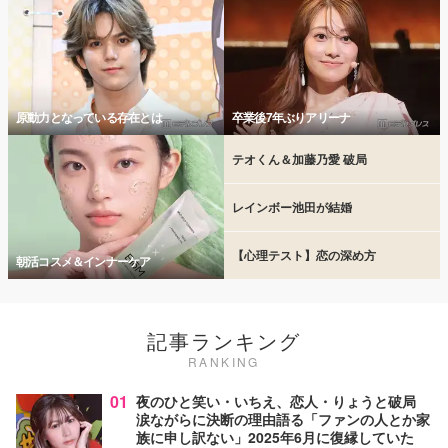
原動力となっている存在とは
卒業後7年ぶりアリーナ
テオくん＆加藤乃愛 破局
レインボー池田が結婚
【心理テスト】恋の深め方
朝活コスメ＆インナーケア
記事ランキング
RANKING
01
夜のひと笑い・いちえ、恋人・りょうと破局
涙ながらに決断の理由語る「ファンの人とか家
族に申し訳ない」2025年6月に復縁していた