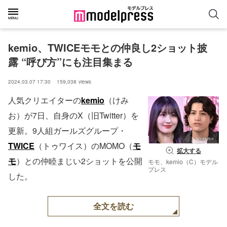
kemio、TWICEモモとの仲良し2ショット披
露 “呼び方”にも注目集まる
2024.03.07 17:30
159,038
views
人気クリエイターの
kemio
（けみ
お）が7日、自身のX（旧Twitter）を
更新。9人組ガールズグループ・
TWICE
（トゥワイス）のMOMO（
モ
拡大する
モ
）との仲睦まじい2ショットを公開
モモ、kemio（C）モデル
プレス
した。
全文を読む