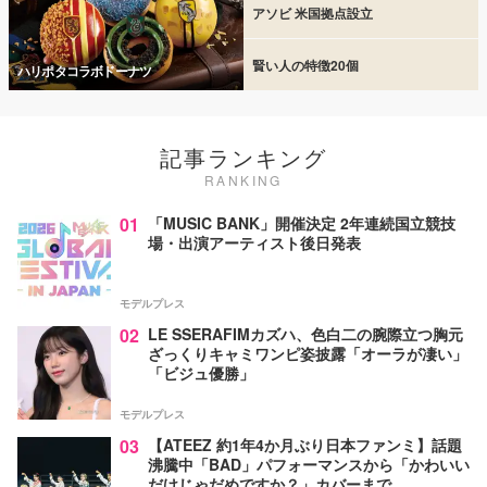
アソビ 米国拠点設立
賢い人の特徴20個
ハリポタコラボドーナツ
記事ランキング
RANKING
01
「MUSIC BANK」開催決定 2年連続国立競技
場・出演アーティスト後日発表
モデルプレス
02
LE SSERAFIMカズハ、色白二の腕際立つ胸元
ざっくりキャミワンピ姿披露「オーラが凄い」
「ビジュ優勝」
モデルプレス
03
【ATEEZ 約1年4か月ぶり日本ファンミ】話題
沸騰中「BAD」パフォーマンスから「かわいい
だけじゃだめですか？」カバーまで