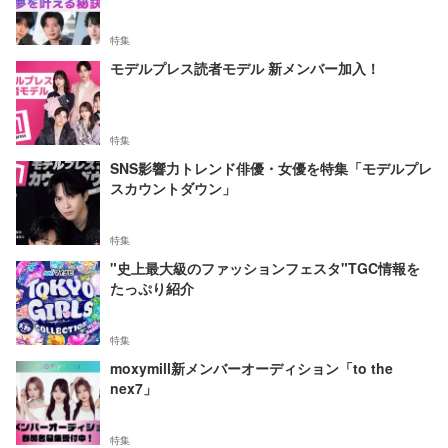
特集
モデルプレス読者モデル 新メンバー加入！
特集
SNS影響力トレンド俳優・女優を特集「モデルプレ
スカウントダウン」
特集
"史上最大級のファッションフェスタ"TGC情報を
たっぷり紹介
特集
moxymill新メンバーオーディション「to the
nex7」
特集