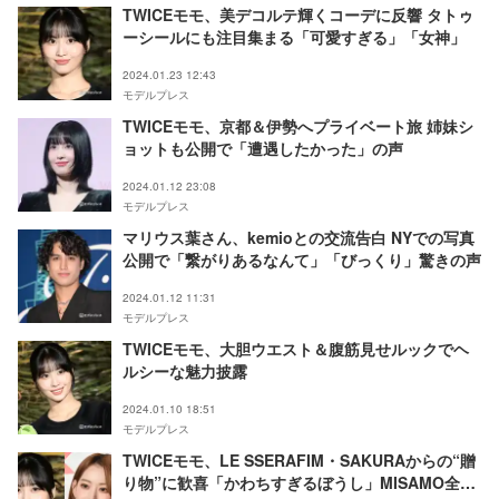
TWICEモモ、美デコルテ輝くコーデに反響 タトゥ
ーシールにも注目集まる「可愛すぎる」「女神」
2024.01.23 12:43
モデルプレス
TWICEモモ、京都＆伊勢へプライベート旅 姉妹シ
ョットも公開で「遭遇したかった」の声
2024.01.12 23:08
モデルプレス
マリウス葉さん、kemioとの交流告白 NYでの写真
公開で「繋がりあるなんて」「びっくり」驚きの声
2024.01.12 11:31
モデルプレス
TWICEモモ、大胆ウエスト＆腹筋見せルックでヘ
ルシーな魅力披露
2024.01.10 18:51
モデルプレス
TWICEモモ、LE SSERAFIM・SAKURAからの“贈
り物”に歓喜「かわちすぎるぼうし」MISAMO全員