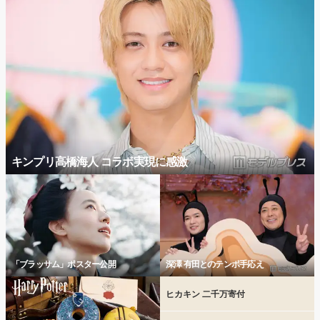
キンプリ高橋海人 コラボ実現に感激
「ブラッサム」ポスター公開
深澤 有田とのテンポ手応え
ヒカキン 二千万寄付