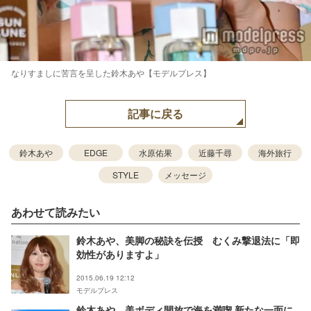
なりすましに苦言を呈した鈴木あや【モデルプレス】
記事に戻る
鈴木あや
EDGE
水原佑果
近藤千尋
海外旅行
STYLE
メッセージ
あわせて読みたい
鈴木あや、美脚の秘訣を伝授 むくみ撃退法に「即
効性がありますよ」
2015.06.19 12:12
モデルプレス
鈴木あや、美ボディ開放で海を満喫 新たな一面に