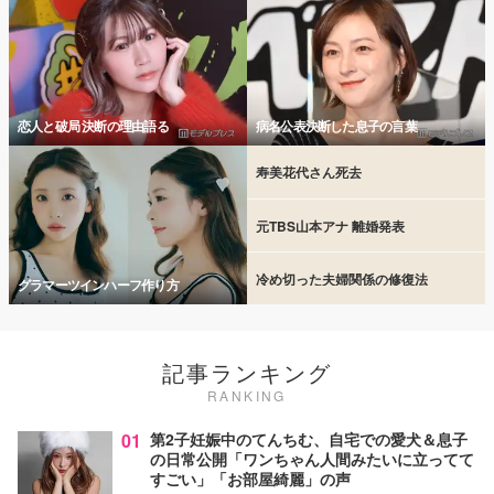
恋人と破局 決断の理由語る
病名公表決断した息子の言葉
寿美花代さん死去
元TBS山本アナ 離婚発表
冷め切った夫婦関係の修復法
グラマーツインハーフ作り方
記事ランキング
RANKING
01
第2子妊娠中のてんちむ、自宅での愛犬＆息子
の日常公開「ワンちゃん人間みたいに立ってて
すごい」「お部屋綺麗」の声