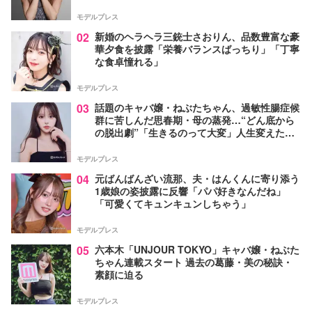
モデルプレス
02
新婚のヘラヘラ三銃士さおりん、品数豊富な豪
華夕食を披露「栄養バランスばっちり」「丁寧
な食卓憧れる」
モデルプレス
03
話題のキャバ嬢・ねぶたちゃん、過敏性腸症候
群に苦しんだ思春期・母の蒸発…“どん底から
の脱出劇”「生きるのって大変」人生変えた言
葉とは【インタビュー連載Vol.1】
モデルプレス
04
元ばんばんざい流那、夫・はんくんに寄り添う
1歳娘の姿披露に反響「パパ好きなんだね」
「可愛くてキュンキュンしちゃう」
モデルプレス
05
六本木「UNJOUR TOKYO」キャバ嬢・ねぶた
ちゃん連載スタート 過去の葛藤・美の秘訣・
素顔に迫る
モデルプレス