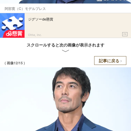
阿部寛（C）モデルプレス
ジグソーde懸賞
PR
Ohte, Inc.
スクロールすると次の画像が表示されます
記事に戻る
( 画像12/15 )