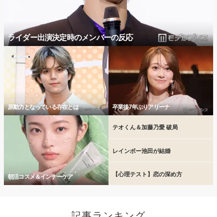
ライダー出演決定時のメンバーの反応
原動力となっている存在とは
卒業後7年ぶりアリーナ
テオくん＆加藤乃愛 破局
レインボー池田が結婚
【心理テスト】恋の深め方
朝活コスメ＆インナーケア
記事ランキング