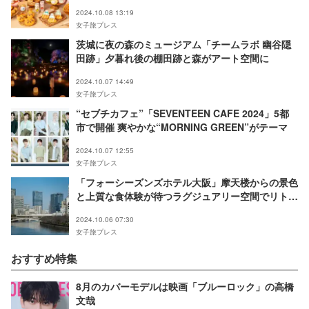
ップ
2024.10.08 13:19
女子旅プレス
茨城に夜の森のミュージアム「チームラボ 幽谷隠
田跡」夕暮れ後の棚田跡と森がアート空間に
2024.10.07 14:49
女子旅プレス
“セブチカフェ”「SEVENTEEN CAFE 2024」5都
市で開催 爽やかな“MORNING GREEN”がテーマ
2024.10.07 12:55
女子旅プレス
「フォーシーズンズホテル大阪」摩天楼からの景色
と上質な食体験が待つラグジュアリー空間でリトリ
ート旅
2024.10.06 07:30
女子旅プレス
おすすめ特集
8月のカバーモデルは映画「ブルーロック」の高橋
文哉