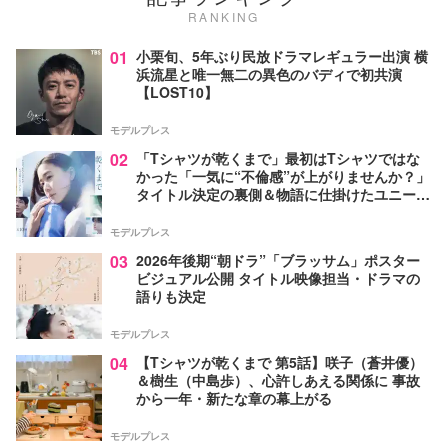
RANKING
01
小栗旬、5年ぶり民放ドラマレギュラー出演 横
浜流星と唯一無二の異色のバディで初共演
【LOST10】
モデルプレス
02
「Tシャツが乾くまで」最初はTシャツではな
かった「一気に“不倫感”が上がりませんか？」
タイトル決定の裏側＆物語に仕掛けたユニーク
な視点【脚本家・生方美久氏インタビュー】
モデルプレス
03
2026年後期“朝ドラ”「ブラッサム」ポスター
ビジュアル公開 タイトル映像担当・ドラマの
語りも決定
モデルプレス
04
【Tシャツが乾くまで 第5話】咲子（蒼井優）
＆樹生（中島歩）、心許しあえる関係に 事故
から一年・新たな章の幕上がる
モデルプレス