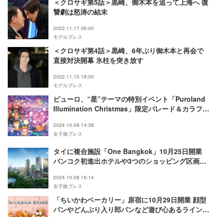
＜クロサギ第5話＞黒崎、御木本を追って上海へ 復
讐劇は怒涛の結末
2022.11.17 06:00
モデルプレス
＜クロサギ第4話＞黒崎、6年ぶり御木本と再会で
直接対決開幕 氷柱を突き放す
2022.11.10 18:00
モデルプレス
ピューロ、“星”テーマの特別イベント「Puroland
Illumination Christmas」限定パレード＆カラフル
ピーチと初コラボ
2024.10.09 14:39
女子旅プレス
タイに複合施設「One Bangkok」10月25日開業
バンコク初進出ホテルや3つのショッピング区画な
ど完備
2024.10.08 16:14
女子旅プレス
「ちいかわベーカリー」原宿に10月29日開業 顔型
パンやどんぶり入り郎パンなど遊び心あるラインナ