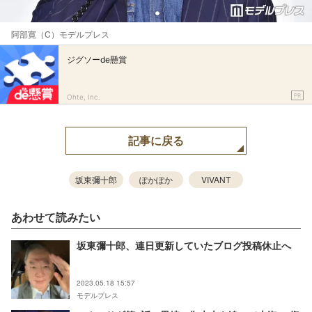
阿部寛（C）モデルプレス
ジグソーde懸賞
PR
Ohte, Inc.
記事に戻る
坂東彌十郎
ぽかぽか
VIVANT
あわせて読みたい
坂東彌十郎、連日更新していたブログ投稿休止へ
2023.05.18 15:57
モデルプレス