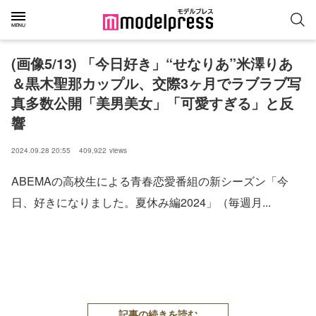
(画像5/13) 「今日好き」“せなりあ”米澤りあ
＆黒木聖那カップル、交際3ヶ月でラブラブ写
真多数公開「美男美女」「可愛すぎる」と反
響
2024.09.28 20:55
409,922
views
ABEMAの高校生による青春恋愛番組の新シーズン「今
日、好きになりました。夏休み編2024」（毎週月...
記事の続きを読む