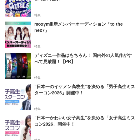
特集
moxymill新メンバーオーディション「to the
nex7」
特集
ディズニー作品はもちろん！ 国内外の人気作がす
べて見放題！【PR】
特集
“日本一のイケメン高校生”を決める「男子高生ミス
ターコン2026」開催中！
特集
“日本一かわいい女子高生”を決める「女子高生ミス
コン2026」開催中！