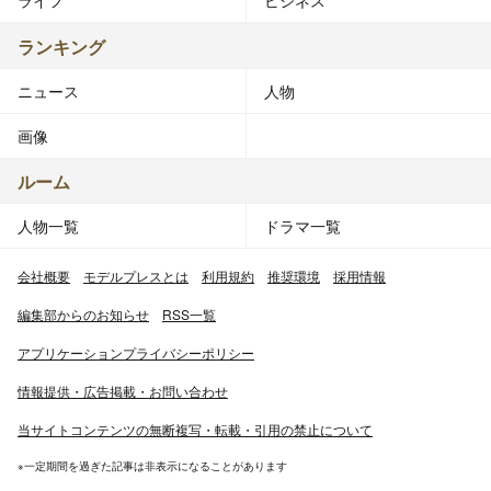
ライフ
ビジネス
ランキング
ニュース
人物
画像
ルーム
人物一覧
ドラマ一覧
会社概要
モデルプレスとは
利用規約
推奨環境
採用情報
編集部からのお知らせ
RSS一覧
アプリケーションプライバシーポリシー
情報提供・広告掲載・お問い合わせ
当サイトコンテンツの無断複写・転載・引用の禁止について
※一定期間を過ぎた記事は非表示になることがあります