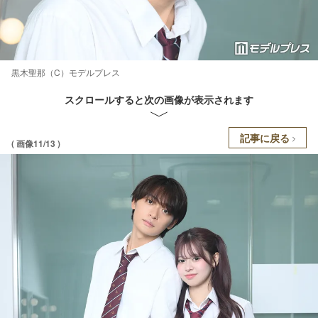
黒木聖那（C）モデルプレス
スクロールすると次の画像が表示されます
記事に戻る
( 画像11/13 )