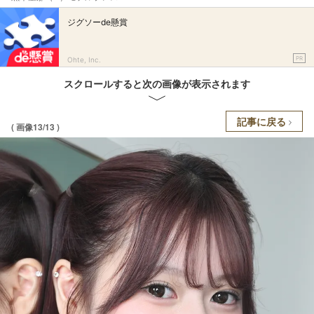
ジグソーde懸賞
PR
Ohte, Inc.
スクロールすると次の画像が表示されます
記事に戻る
( 画像13/13 )