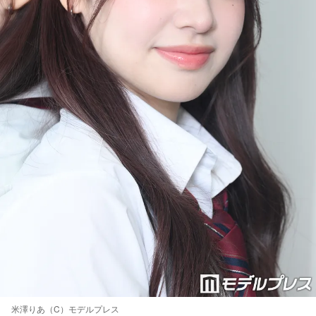
米澤りあ（C）モデルプレス