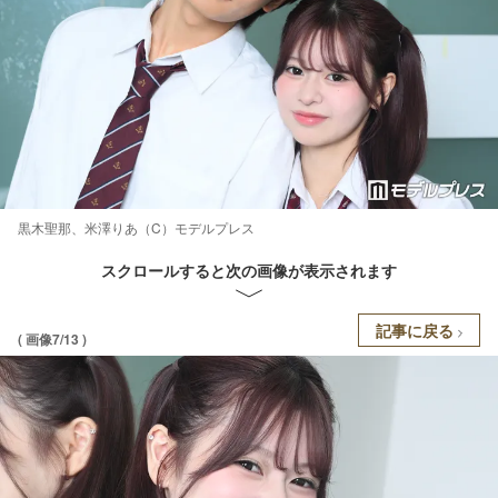
黒木聖那、米澤りあ（C）モデルプレス
スクロールすると次の画像が表示されます
記事に戻る
( 画像7/13 )