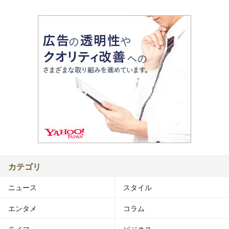
カテゴリ
ニュース
スタイル
エンタメ
コラム