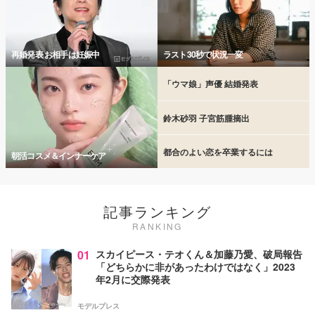
再婚発表 お相手は妊娠中
ラスト30秒で状況一変
「ウマ娘」声優 結婚発表
鈴木砂羽 子宮筋腫摘出
都合のよい恋を卒業するには
朝活コスメ＆インナーケア
記事ランキング
RANKING
01
スカイピース・テオくん＆加藤乃愛、破局報告
「どちらかに非があったわけではなく」2023
年2月に交際発表
モデルプレス