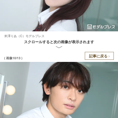
米澤りあ（C）モデルプレス
スクロールすると次の画像が表示されます
記事に戻る
( 画像10/13 )