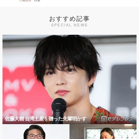
特集
おすすめ記事
SPECIAL NEWS
佐藤大樹 台湾土産を贈った先輩明かす