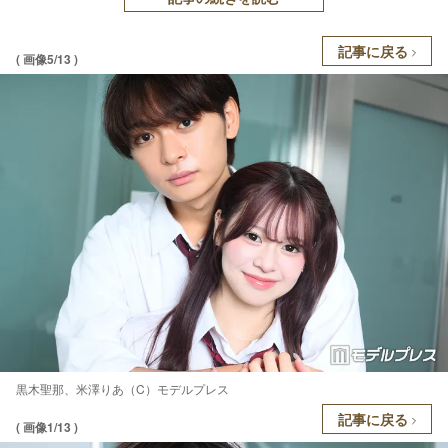
記事に戻る
( 画像5/13 )
黒木聖那、米澤りあ（C）モデルプレス
記事に戻る
( 画像1/13 )