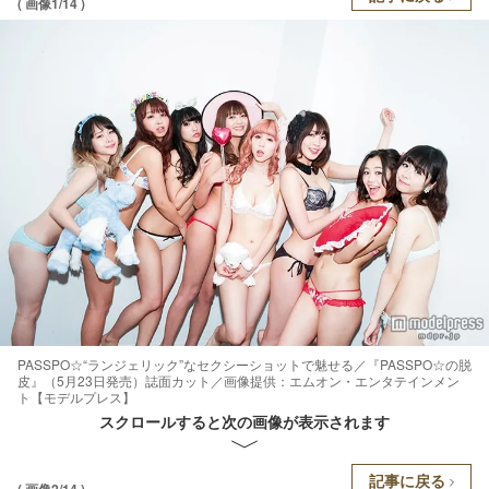
( 画像1/14 )
PASSPO☆“ランジェリック”なセクシーショットで魅せる／『PASSPO☆の脱
皮』（5月23日発売）誌面カット／画像提供：エムオン・エンタテインメン
ト【モデルプレス】
スクロールすると次の画像が表示されます
記事に戻る
( 画像2/14 )