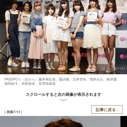
PASSPO☆（左から）藤本有紀美、森詩織、玉井杏奈、増井みお、根岸愛、
槙田紗子、岩村捺未、安斉奈緒美
スクロールすると次の画像が表示されます
記事に戻る
( 画像7/14 )