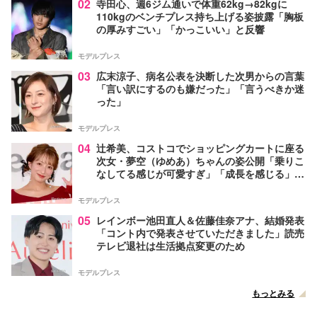
02
寺田心、週6ジム通いで体重62kg→82kgに
110kgのベンチプレス持ち上げる姿披露「胸板
の厚みすごい」「かっこいい」と反響
モデルプレス
03
広末涼子、病名公表を決断した次男からの言葉
「言い訳にするのも嫌だった」「言うべきか迷
った」
モデルプレス
04
辻希美、コストコでショッピングカートに座る
次女・夢空（ゆめあ）ちゃんの姿公開「乗りこ
なしてる感じが可愛すぎ」「成長を感じる」の
声
モデルプレス
05
レインボー池田直人＆佐藤佳奈アナ、結婚発表
「コント内で発表させていただきました」読売
テレビ退社は生活拠点変更のため
モデルプレス
もっとみる