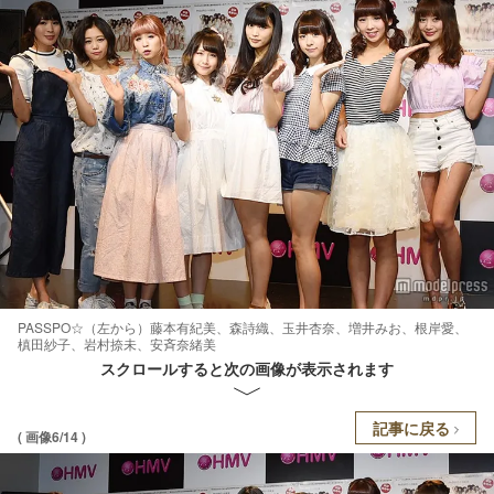
PASSPO☆（左から）藤本有紀美、森詩織、玉井杏奈、増井みお、根岸愛、
槙田紗子、岩村捺未、安斉奈緒美
スクロールすると次の画像が表示されます
記事に戻る
( 画像6/14 )