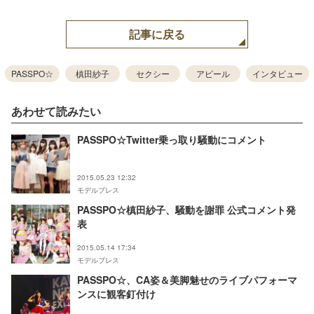
記事に戻る
PASSPO☆
槙田紗子
セクシー
アピール
インタビュー
あわせて読みたい
PASSPO☆Twitter乗っ取り騒動にコメント
2015.05.23 12:32
モデルプレス
PASSPO☆槙田紗子、騒動を謝罪 公式コメント発
表
2015.05.14 17:34
モデルプレス
PASSPO☆、CA姿＆美脚魅せのライブパフォーマ
ンスに観客釘付け