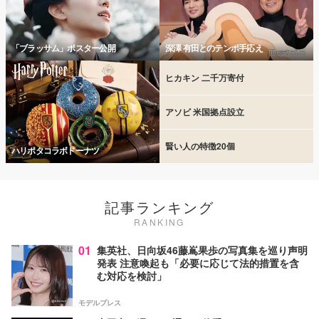
「ブラッサム」ポスター公開
深澤 有田とのテンポ手応え
ヒカキン 二千万寄付
アソビ 米国拠点設立
賢い人の特徴20個
ハリポタコラボドーナツ
記事ランキング
RANKING
01
集英社、日向坂46藤嶌果歩の写真集を巡り声明
発表 注意喚起も「必要に応じて法的措置を含
む対応を検討」
モデルプレス