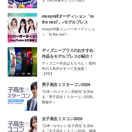
moxymillオーディション「to
the nex7」×モデルプレス
moxymill新メンバーオーディショ
ン「to the nex7」
ディズニープラスのおすすめ
作品をモデルプレスが紹介！
ディズニー作品はもちろん！ 国内
外の人気作がすべて見放題！
【PR】
男子高生ミスターコン2026
“日本一のイケメン高校生”を決め
る「男子高生ミスターコン2026」
開催中！
女子高生ミスコン2026
“日本一かわいい女子高生”を決め
る「女子高生ミスコン2026」開催