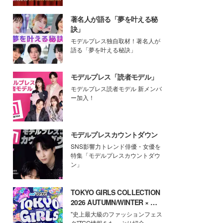
著名人が語る「夢を叶える秘
訣」
モデルプレス独自取材！著名人が
語る「夢を叶える秘訣」
モデルプレス「読者モデル」
モデルプレス読者モデル 新メンバ
ー加入！
モデルプレスカウントダウン
SNS影響力トレンド俳優・女優を
特集「モデルプレスカウントダウ
ン」
TOKYO GIRLS COLLECTION
2026 AUTUMN/WINTER × モ
デルプレス
"史上最大級のファッションフェス
タ"TGC情報をたっぷり紹介