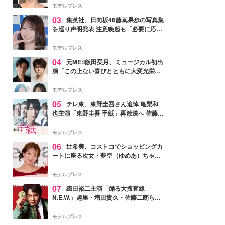
モデルプレス
03
集英社、日向坂46藤嶌果歩の写真集
を巡り声明発表 注意喚起も「必要に応じ
て法的措置を含む対応を検討」
モデルプレス
04
元ME:I飯田栞月、ミュージカル初出
演「この上ない喜びとともに大変光栄」
4年ぶり上演「ファントム」城田優らキ
ャスト発表
モデルプレス
05
テレ東、東野圭吾さん追悼 亀梨和
也主演「東野圭吾 手紙」再放送へ 佐藤隆
太・本田翼・中村倫也ら出演
モデルプレス
06
辻希美、コストコでショッピングカ
ートに座る次女・夢空（ゆめあ）ちゃん
の姿公開「乗りこなしてる感じが可愛す
ぎ」「成長を感じる」の声
モデルプレス
07
織田裕二主演「踊る大捜査線
N.E.W.」趣里・増田貴久・佐藤二朗ら新
メンバー紹介映像解禁 各キャラクター象
徴する“謎のキーワード”も
モデルプレス