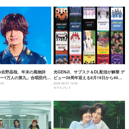
oup佐野晶哉、年末の風物詩
光GENJI、サブスク＆DL配信が解禁 デ
ー1万人の第九」合唱団代表
ビュー39周年迎える8月19日から40周
か月のレッスン経て本番に臨
年まで1年かけてリリース当時の日付に
:00
2026.08.07 10:00
モデルプレス
順次配信予定