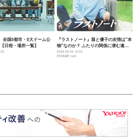
_i、全国5都市・5大ドーム公
『ラストノート』葵と優子の友情は"本
【日程・場所一覧】
物"なのか？ ふたりの関係に潜む違和
感の正体
:25
2026.08.06 18:03
ENTAME next