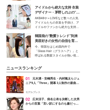
いという読者も多いのでは？そん
アイドルから絶大な支持 衣装
な美容の常識を大きく変える可能
性を秘めた、革新的な「Water
デザイナー・茅野しのぶの“可
Capturing Skin（ウォーターキャ
愛い”を作る美学＜「シチズン
AKB48や＝LOVEなど数々の人気
プチャリングスキン：捕水肌）」
クロスシー」インタビュー＞
アイドルたちの衣装を手掛け、ア
技術を、花王が構築した。
イドルやファンから絶大な支持を
得る、株式会社オサレカンパニー
韓国発の“艶髪トレンド”到来
取締役兼クリエイティブディレク
ター・茅野しのぶ。一人ひとりの
美容好きの女性の自信を育む
個性に寄り添い、魅力を引き出す
「ヘアケア事情」って？
今、韓国をはじめ国内外で
衣装作りは、多くの女性たちに勇
「Glass Hair（グラスヘア）」と
気と自信を与え続けている。
呼ばれる艶髪スタイルが熱い視線
を集めています。メイクやファッ
ションの完成度を高めるベースと
ニュースランキング
して、“髪そのものの美しさ”に改
めて注目する人が増えている様
子。今回は、そんな憧れの艶やか
01
元木湧・安嶋秀生・内村颯太らジュ
な髪を日常で叶える、美容好きの
ニア9人「Three」開幕 3人制作の新曲＆
女性たちのヘアケア事情を紹介し
手描きセットに込めた想い「もっと前に
ます。
進んで夢を掴みたい」【ゲネプロレポ】
モデルプレス
02
広末涼子、病名公表を決断した次男
からの言葉「言い訳にするのも嫌だっ
た」「言うべきか迷った」