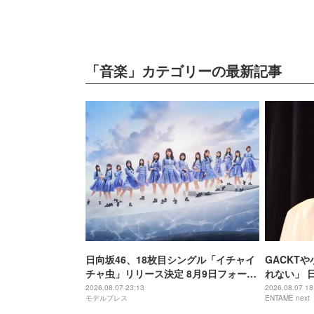
「音楽」カテゴリーの最新記事
日向坂46、18枚目シングル「イチャイ
GACKT
チャ虫」リリース決定 8月9日フォーメ
れない」 
ーション発表へ
増えている
2026.08.07 23:13
2026.08.07 18
モデルプレス
ENTAME next