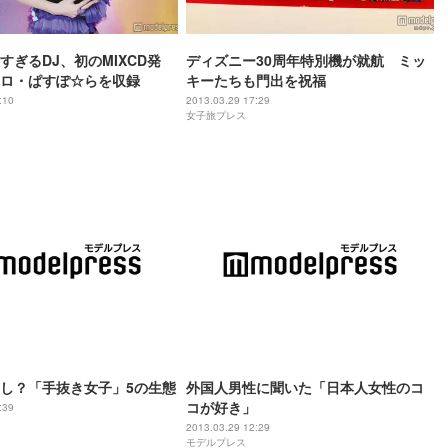
すぎるDJ、初のMIXCD発
ディズニー30周年特別機が就航 ミッ
ロ・ぱすぽ☆らを収録
キーたちも門出を祝福
:10
2013.03.29 17:29
女子旅プレス
し？「手抜き女子」5の生態
外国人男性に聞いた「日本人女性のコ
コが好き」
:39
2013.03.29 12:29
モデルプレス