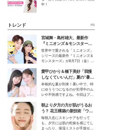
中！
トレンド
PR
宮城舞・島村雄大、最新作
『ミニオンズ＆モンスター
ズ』の魅力熱弁 ハチャメチャ
世界中で愛される「ミニオンズ」
だけじゃない“友情と絆”に感
シリーズの最新作『ミニオンズ＆
動
モンスターズ』が8月7日（金）に
公開。モデルプレスでは、“大のミ
愛甲ひかり＆橋下美好「我慢
ニオン好き”という共通点を持つモ
デルの宮城舞と島村雄大の特別対
しなくていいんだ」夏の“暑さ
談をお届け！それぞれの視点か
対策”の新しい選択肢とは？
本格的な夏が到来！暑い中で、特
ら、今作ならではの魅力や予想外
にゆううつになるのが生理中のム
の感動をもたらす奥深いストーリ
レや不快感ですよね。今回はプラ
ーについて熱く語り合ってもらっ
イベートでも仲良しで旅行好きな
た。
朝より夕方の方が肌がうるお
モデル・愛甲ひかりさんと橋下美
好さんを迎えて本音で女子会トー
う？ 花王構築の新技術「ウォ
ク。猛暑のお出かけを快適に過ご
ーターキャプチャリングスキ
毎朝入念にスキンケアを行って
すヒントや、2人が感動した夏の
ン（捕水肌）」がスキンケア
も、夕方には肌の乾燥を感じてし
生理の新常識にも迫りました。
の常識を変える予感
まったり、保湿ミストが手放せな