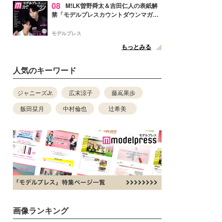
08
M!LK曽野舜太＆吉田仁人の表紙解
禁「モデルプレスカウントダウンマガジ
ン」巻頭に登場
モデルプレス
もっとみる
人気のキーワード
ジャニーズJr.
広末涼子
藤嶌果歩
飯田栞月
中村倫也
辻希美
画像ランキング