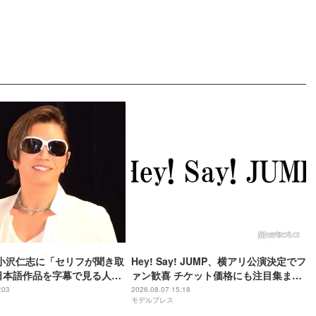
や小沢仁志に「セリフが聞き取
Hey! Say! JUMP、横アリ公演決定でフ
日本語作品を字幕で見る人が
ァン歓喜 チケット価格にも注目集まる
背景
「激アツ」「平成に戻ったみたい」
:03
2026.08.07 15:18
モデルプレス