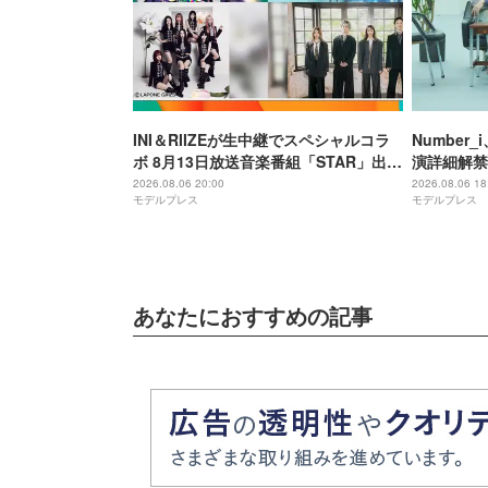
INI＆RIIZEが生中継でスペシャルコラ
Number
ボ 8月13日放送音楽番組「STAR」出演
演詳細解禁
アーティスト発表
2026.08.06 20:00
2026.08.06 18
モデルプレス
モデルプレス
あなたにおすすめの記事