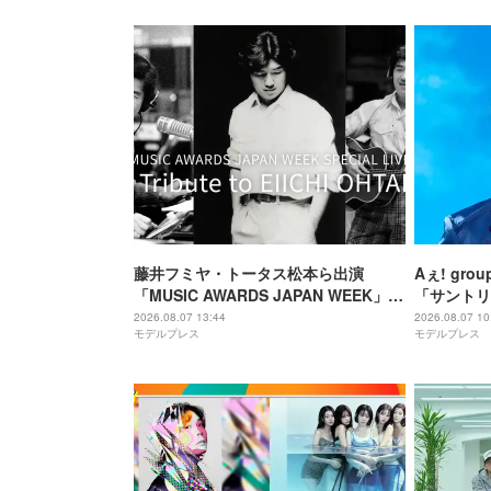
藤井フミヤ・トータス松本ら出演
Aぇ! gr
「MUSIC AWARDS JAPAN WEEK」人
「サントリ
気2公演、Leminoで配信決定
に就任 3
2026.08.07 13:44
2026.08.07 10
モデルプレス
モデルプレス
む