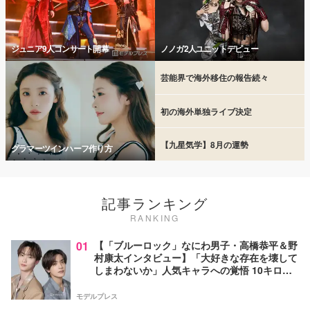
ジュニア9人コンサート開幕
ノノガ2人ユニットデビュー
芸能界で海外移住の報告続々
初の海外単独ライブ決定
【九星気学】8月の運勢
グラマーツインハーフ作り方
記事ランキング
RANKING
01
【「ブルーロック」なにわ男子・高橋恭平＆野
村康太インタビュー】「大好きな存在を壊して
しまわないか」人気キャラへの覚悟 10キロ増
量の肉体改造秘話
モデルプレス