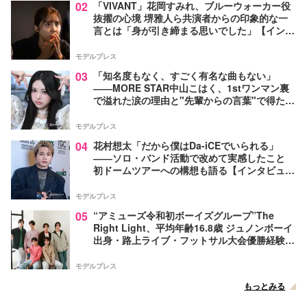
02
「VIVANT」花岡すみれ、ブルーウォーカー役
抜擢の心境 堺雅人ら共演者からの印象的な一
言とは「身が引き締まる思いでした」【インタ
ビュー】
モデルプレス
03
「知名度もなく、すごく有名な曲もない」
――MORE STAR中山こはく、1stワンマン裏
で溢れた涙の理由と"先輩からの言葉"で得た覚
悟【モデルプレスインタビュー】
モデルプレス
04
花村想太「だから僕はDa-iCEでいられる」
――ソロ・バンド活動で改めて実感したこと
初ドームツアーへの構想も語る【インタビュ
ー】
モデルプレス
05
“アミューズ令和初ボーイズグループ”The
Right Light、平均年齢16.8歳 ジュノンボーイ
出身・路上ライブ・フットサル大会優勝経験者
たちが芸能界を目指したきっかけ…フレッシュ
な6人の魅力に迫る【インタビュー後編】
モデルプレス
もっとみる