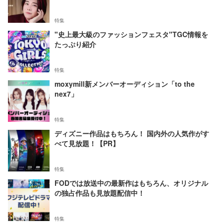
特集
"史上最大級のファッションフェスタ"TGC情報を
たっぷり紹介
特集
moxymill新メンバーオーディション「to the
nex7」
特集
ディズニー作品はもちろん！ 国内外の人気作がす
べて見放題！【PR】
特集
FODでは放送中の最新作はもちろん、オリジナル
の独占作品も見放題配信中！
特集