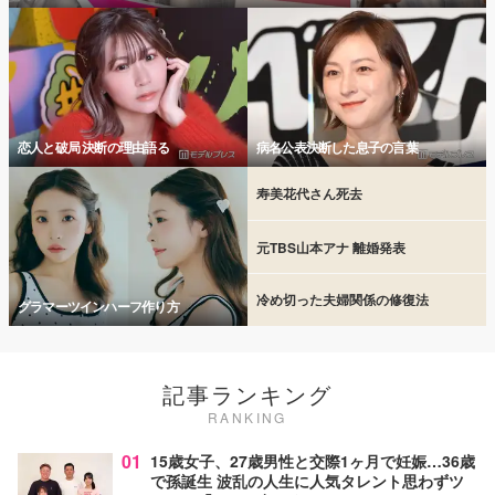
恋人と破局 決断の理由語る
病名公表決断した息子の言葉
寿美花代さん死去
元TBS山本アナ 離婚発表
冷め切った夫婦関係の修復法
グラマーツインハーフ作り方
記事ランキング
RANKING
01
15歳女子、27歳男性と交際1ヶ月で妊娠…36歳
で孫誕生 波乱の人生に人気タレント思わずツ