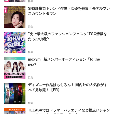
特集
SNS影響力トレンド俳優・女優を特集「モデルプレ
スカウントダウン」
特集
"史上最大級のファッションフェスタ"TGC情報を
たっぷり紹介
特集
moxymill新メンバーオーディション「to the
nex7」
特集
ディズニー作品はもちろん！ 国内外の人気作がす
べて見放題！【PR】
特集
TELASAではドラマ・バラエティなど幅広いジャン