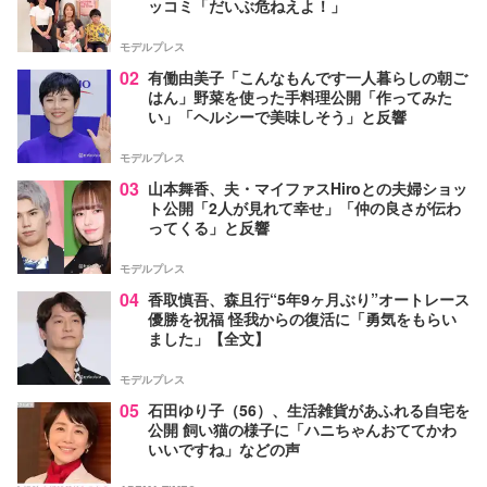
ッコミ「だいぶ危ねえよ！」
モデルプレス
02
有働由美子「こんなもんです一人暮らしの朝ご
はん」野菜を使った手料理公開「作ってみた
い」「ヘルシーで美味しそう」と反響
モデルプレス
03
山本舞香、夫・マイファスHiroとの夫婦ショッ
ト公開「2人が見れて幸せ」「仲の良さが伝わ
ってくる」と反響
モデルプレス
04
香取慎吾、森且行“5年9ヶ月ぶり”オートレース
優勝を祝福 怪我からの復活に「勇気をもらい
ました」【全文】
モデルプレス
05
石田ゆり子（56）、生活雑貨があふれる自宅を
公開 飼い猫の様子に「ハニちゃんおててかわ
いいですね」などの声