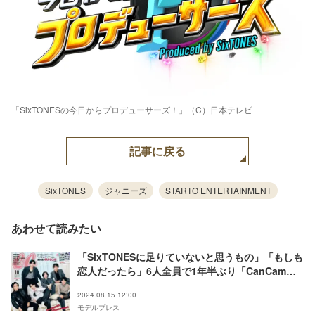
「SixTONESの今日からプロデューサーズ！」（C）日本テレビ
記事に戻る
SixTONES
ジャニーズ
STARTO ENTERTAINMENT
あわせて読みたい
「SixTONESに足りていないと思うもの」「もしも
恋人だったら」6人全員で1年半ぶり「CanCam」
表紙
2024.08.15 12:00
モデルプレス