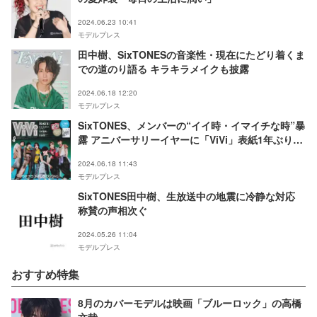
2024.06.23 10:41
モデルプレス
田中樹、SixTONESの音楽性・現在にたどり着くま
での道のり語る キラキラメイクも披露
2024.06.18 12:20
モデルプレス
SixTONES、メンバーの“イイ時・イマイチな時”暴
露 アニバーサリーイヤーに「ViVi」表紙1年ぶりカ
ムバック
2024.06.18 11:43
モデルプレス
SixTONES田中樹、生放送中の地震に冷静な対応
称賛の声相次ぐ
2024.05.26 11:04
モデルプレス
おすすめ特集
8月のカバーモデルは映画「ブルーロック」の高橋
文哉