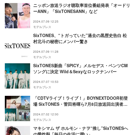
ニッポン放送ラジオ聴取率首位番組発表「オードリ
ーANN」「SixTONESANN」など
2024.07.09 12:25
モデルプレス
SixTONES、“トガっていた”過去の黒歴史告白 松
村北斗の秘密にメンバー驚き
2024.07.09 11:28
モデルプレス
SixTONES新曲「SPICY」メルセデス・ベンツCM
ソングに決定 Wild＆Sexyなロックナンバー
2024.07.07 10:53
モデルプレス
「CDTVライブ！ライブ！」BOYNEXTDOOR初登
場 SixTONES・菅田将暉ら7月8日放送回出演者発
表
2024.07.02 12:00
モデルプレス
マキシマム ザ ホルモン・ナヲ“推し”SixTONESへ
の愛炸裂「毎日の生活に潤い」