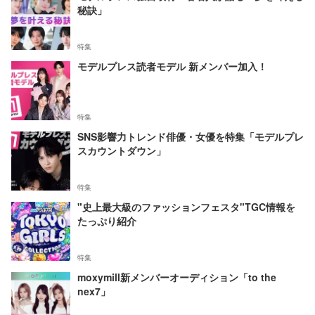
秘訣」
特集
モデルプレス読者モデル 新メンバー加入！
特集
SNS影響力トレンド俳優・女優を特集「モデルプレ
スカウントダウン」
特集
"史上最大級のファッションフェスタ"TGC情報を
たっぷり紹介
特集
moxymill新メンバーオーディション「to the
nex7」