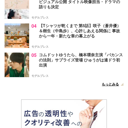
ビジュアル公開 タイトル映像担当・ドラマの
語りも決定
モデルプレス
04
【Tシャツが乾くまで 第5話】咲子（蒼井優）
＆樹生（中島歩）、心許しあえる関係に 事故
から一年・新たな章の幕上がる
モデルプレス
05
コムドットゆうたら、橋本環奈主演「バカンス
の法則」サプライズ登場 ひゅうがは連ドラ初
出演
モデルプレス
もっとみる