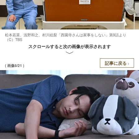
松本若菜、浅野和之、村川絵梨「西園寺さんは家事をしない」第9話より
（C）TBS
スクロールすると次の画像が表示されます
記事に戻る
( 画像8/21 )