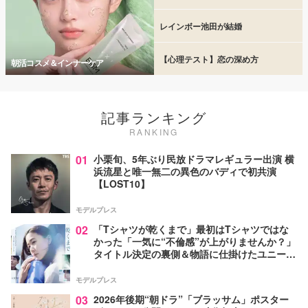
レインボー池田が結婚
【心理テスト】恋の深め方
朝活コスメ＆インナーケア
記事ランキング
RANKING
01
小栗旬、5年ぶり民放ドラマレギュラー出演 横
浜流星と唯一無二の異色のバディで初共演
【LOST10】
モデルプレス
02
「Tシャツが乾くまで」最初はTシャツではな
かった「一気に“不倫感”が上がりませんか？」
タイトル決定の裏側＆物語に仕掛けたユニーク
な視点【脚本家・生方美久氏インタビュー】
モデルプレス
03
2026年後期“朝ドラ”「ブラッサム」ポスター