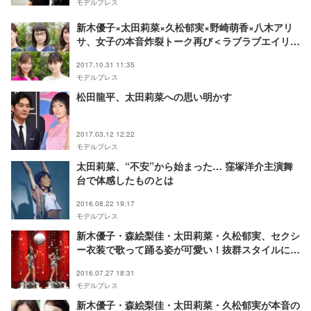
モデルプレス
新木優子×太田莉菜×久松郁実×野崎萌香×八木アリ
サ、女子の本音炸裂トーク再び＜ラブラブエイリア
ン2＞
2017.10.31 11:35
モデルプレス
松田龍平、太田莉菜への思い明かす
2017.03.12 12:22
モデルプレス
太田莉菜、“不安”から始まった… 窪塚洋介主演舞
台で体感したものとは
2016.08.22 19:17
モデルプレス
新木優子・森絵梨佳・太田莉菜・久松郁実、セクシ
ー衣装で歌って踊る姿が可愛い！抜群スタイルに釘
付け
2016.07.27 18:31
モデルプレス
新木優子・森絵梨佳・太田莉菜・久松郁実が本音の