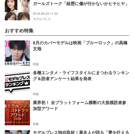
ガールズトーク「経歴に傷が付かないかヒヤヒヤ」
2016.06.24 11:32
モデルプレス
おすすめ特集
8月のカバーモデルは映画「ブルーロック」の高橋
文哉
特集
各種エンタメ・ライフスタイルにまつわるランキン
グ＆読者アンケート結果を発表
特集
業界初！ 全プラットフォーム横断の大規模読者参
加型アワード
特集
モデルプレス独自取材！著名人が語る「夢を叶える