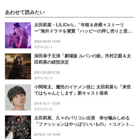
あわせて読みたい
太田莉菜・LiLiCoら、“辛辣＆赤裸々ストーリ
ー”海外ドラマを賞賛「ハッピーの押し売りと逆の
発想」＜超サイテーなスージーの日常＞
2022.09.05 15:00
モデルプレス
深田恭子主演「劇場版 ルパンの娘」市村正親＆太
田莉菜の続投決定
2021.05.28 07:00
モデルプレス
小関裕太、魔性のイケメン役に 太田莉菜ら「来世
ではちゃんとします」新キャスト発表
2019.12.11 12:00
モデルプレス
太田莉菜、久々のパリコレ出演 幸せ噛みしめる
「ファッションはやっぱりいいもの」＜コメント到
着＞
2019.01.19 16:46