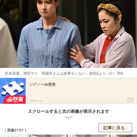
松本若菜、濱田マリ「西園寺さんは家事をしない」第9話より（C）TBS
ジグソーde懸賞
PR
Ohte, Inc.
スクロールすると次の画像が表示されます
記事に戻る
( 画像21/21 )