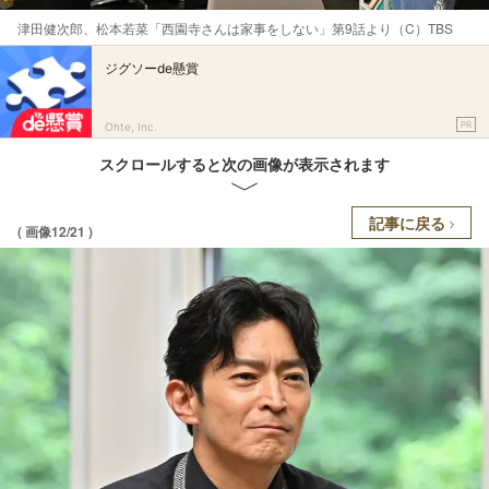
津田健次郎、松本若菜「西園寺さんは家事をしない」第9話より（C）TBS
ジグソーde懸賞
PR
Ohte, Inc.
スクロールすると次の画像が表示されます
記事に戻る
( 画像12/21 )