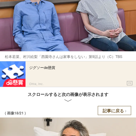
松本若菜、村川絵梨「西園寺さんは家事をしない」第9話より（C）TBS
ジグソーde懸賞
PR
Ohte, Inc.
スクロールすると次の画像が表示されます
記事に戻る
( 画像18/21 )