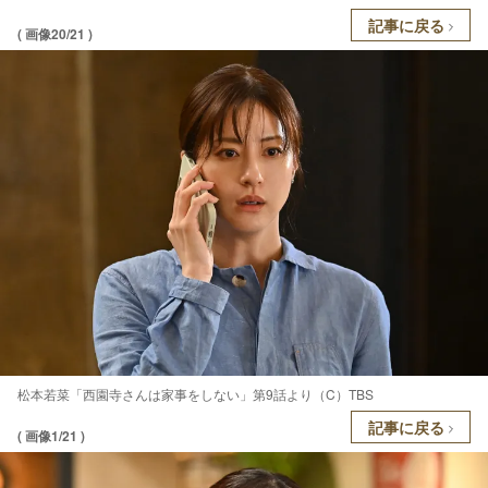
記事に戻る
( 画像20/21 )
松本若菜「西園寺さんは家事をしない」第9話より（C）TBS
記事に戻る
( 画像1/21 )