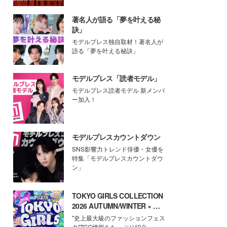
著名人が語る「夢を叶える秘
訣」
モデルプレス独自取材！著名人が
語る「夢を叶える秘訣」
モデルプレス「読者モデル」
モデルプレス読者モデル 新メンバ
ー加入！
モデルプレスカウントダウン
SNS影響力トレンド俳優・女優を
特集「モデルプレスカウントダウ
ン」
TOKYO GIRLS COLLECTION
2026 AUTUMN/WINTER × モ
デルプレス
"史上最大級のファッションフェス
タ"TGC情報をたっぷり紹介