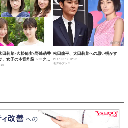
太田莉菜×久松郁実×野崎萌香
松田龍平、太田莉菜への思い明かす
サ、女子の本音炸裂トーク再
2017.03.12 12:22
モデルプレス
ブエイリアン2＞
:35