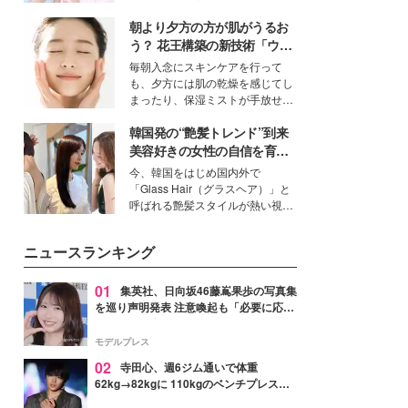
ーについて熱く語り合ってもらっ
イベートでも仲良しで旅行好きな
た。
朝より夕方の方が肌がうるお
モデル・愛甲ひかりさんと橋下美
好さんを迎えて本音で女子会トー
う？ 花王構築の新技術「ウォ
ク。猛暑のお出かけを快適に過ご
ーターキャプチャリングスキ
毎朝入念にスキンケアを行って
すヒントや、2人が感動した夏の
ン（捕水肌）」がスキンケア
も、夕方には肌の乾燥を感じてし
生理の新常識にも迫りました。
の常識を変える予感
まったり、保湿ミストが手放せな
いという読者も多いのでは？そん
韓国発の“艶髪トレンド”到来
な美容の常識を大きく変える可能
性を秘めた、革新的な「Water
美容好きの女性の自信を育む
Capturing Skin（ウォーターキャ
「ヘアケア事情」って？
今、韓国をはじめ国内外で
プチャリングスキン：捕水肌）」
「Glass Hair（グラスヘア）」と
技術を、花王が構築した。
呼ばれる艶髪スタイルが熱い視線
を集めています。メイクやファッ
ションの完成度を高めるベースと
ニュースランキング
して、“髪そのものの美しさ”に改
めて注目する人が増えている様
子。今回は、そんな憧れの艶やか
01
集英社、日向坂46藤嶌果歩の写真集
な髪を日常で叶える、美容好きの
を巡り声明発表 注意喚起も「必要に応じ
女性たちのヘアケア事情を紹介し
て法的措置を含む対応を検討」
ます。
モデルプレス
02
寺田心、週6ジム通いで体重
62kg→82kgに 110kgのベンチプレス持
ち上げる姿披露「胸板の厚みすごい」