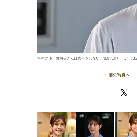
松村北斗「西園寺さんは家事をしない」第9話より（C）TB
前の写真へ