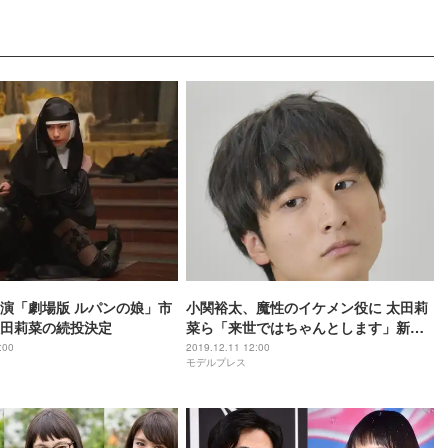
演「劇場版 ルパンの娘」市
小関裕太、魔性のイケメン役に 太田莉
田莉菜の続投決定
菜ら「来世ではちゃんとします」新キ
ャスト発表
:00
2019.12.11 12:00
モデルプレス