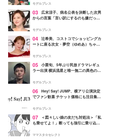
「かっこいい」と反響
モデルプレス
03
広末涼子、病名公表を決断した次男
からの言葉「言い訳にするのも嫌だっ
た」「言うべきか迷った」
モデルプレス
04
辻希美、コストコでショッピングカ
ートに座る次女・夢空（ゆめあ）ちゃん
の姿公開「乗りこなしてる感じが可愛す
ぎ」「成長を感じる」の声
モデルプレス
05
小栗旬、5年ぶり民放ドラマレギュ
ラー出演 横浜流星と唯一無二の異色のバ
ディで初共演【LOST10】
モデルプレス
06
Hey! Say! JUMP、横アリ公演決定
でファン歓喜 チケット価格にも注目集ま
る「激アツ」「平成に戻ったみたい」
モデルプレス
07
＜図々しい娘の友だち対処法＞「私
も乗せてよ！」断っても強引に乗り込ん
でくる友だち【第1話まんが】
ママスタ☆セレクト