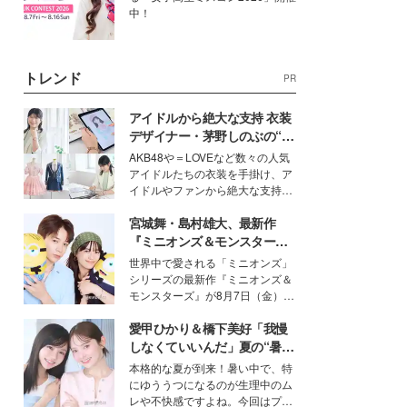
中！
トレンド
PR
アイドルから絶大な支持 衣装
デザイナー・茅野しのぶの“可
愛い”を作る美学＜「シチズン
AKB48や＝LOVEなど数々の人気
クロスシー」インタビュー＞
アイドルたちの衣装を手掛け、ア
イドルやファンから絶大な支持を
得る、株式会社オサレカンパニー
宮城舞・島村雄大、最新作
取締役兼クリエイティブディレク
ター・茅野しのぶ。一人ひとりの
『ミニオンズ＆モンスター
個性に寄り添い、魅力を引き出す
ズ』の魅力熱弁 ハチャメチャ
世界中で愛される「ミニオンズ」
衣装作りは、多くの女性たちに勇
だけじゃない“友情と絆”に感
シリーズの最新作『ミニオンズ＆
気と自信を与え続けている。
動
モンスターズ』が8月7日（金）に
公開。モデルプレスでは、“大のミ
愛甲ひかり＆橋下美好「我慢
ニオン好き”という共通点を持つモ
デルの宮城舞と島村雄大の特別対
しなくていいんだ」夏の“暑さ
談をお届け！それぞれの視点か
対策”の新しい選択肢とは？
本格的な夏が到来！暑い中で、特
ら、今作ならではの魅力や予想外
にゆううつになるのが生理中のム
の感動をもたらす奥深いストーリ
レや不快感ですよね。今回はプラ