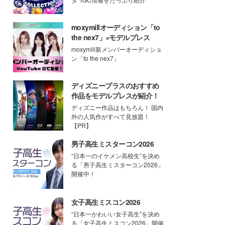
moxymillオーディション「to
the nex7」×モデルプレス
moxymill新メンバーオーディショ
ン「to the nex7」
ディズニープラスのおすすめ
作品をモデルプレスが紹介！
ディズニー作品はもちろん！ 国内
外の人気作がすべて見放題！
【PR】
男子高生ミスターコン2026
“日本一のイケメン高校生”を決め
る「男子高生ミスターコン2026」
開催中！
女子高生ミスコン2026
“日本一かわいい女子高生”を決め
る「女子高生ミスコン2026」開催