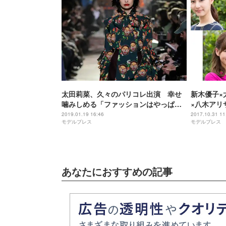
太田莉菜、久々のパリコレ出演 幸せ
新木優子×
噛みしめる「ファッションはやっぱり
×八木アリ
いいもの」＜コメント到着＞
び＜ラブラ
2019.01.19 16:46
2017.10.31 11
モデルプレス
モデルプレス
あなたにおすすめの記事