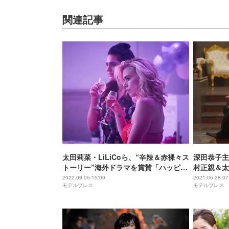
関連記事
太田莉菜・LiLiCoら、“辛辣＆赤裸々ス
深田恭子主
トーリー”海外ドラマを賞賛「ハッピー
村正親＆太
の押し売りと逆の発想」＜超サイテー
2022.09.05 15:00
2021.05.28 07
モデルプレス
モデルプレス
なスージーの日常＞